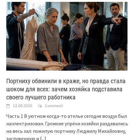
Портниху обвинили в краже, но правда стала
шоком для всех: зачем хозяйка подставила
своего лучшего работника
12.06.2026
Comment
Часть 1 В уютном когда-то ателье сегодня воздух был
наэлектризован. Громкие упрёки хозяйки раздавались
на весь зал: пожилую портниху Людмилу Михайловну,
заслуженную и
[...]