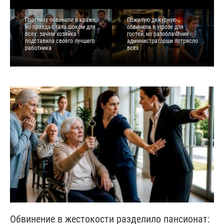
Портниху обвинили в краже,
Пожилую дежурную
но правда стала шоком для
обвинили в угрозе для
всех: зачем хозяйка
гостей, но разоблачение
подставила своего лучшего
администраторши потрясло
работника
всех
Обвинение в жестокости разделило пансионат: