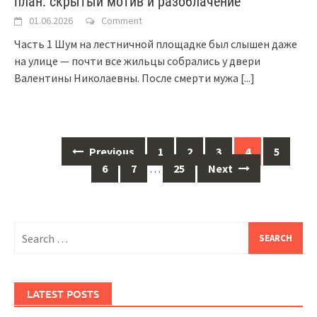
план: скрытый мотив и разоблачение
01.06.2026
Comment
Часть 1 Шум на лестничной площадке был слышен даже
на улице — почти все жильцы собрались у двери
Валентины Николаевны. После смерти мужа
[...]
Posts
Previous
1
2
3
4
5
navigation
6
7
…
25
Next
Search
for:
LATEST POSTS