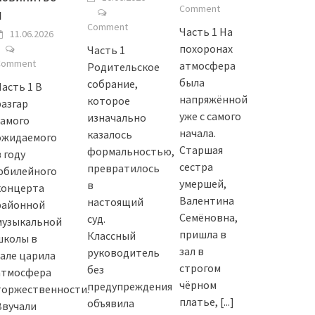
Comment
я
Comment
Часть 1 На
11.06.2026
похоронах
Часть 1
Comment
атмосфера
Родительское
была
собрание,
Часть 1 В
напряжённой
которое
разгар
уже с самого
изначально
самого
начала.
казалось
ожидаемого
Старшая
формальностью,
 году
сестра
превратилось
юбилейного
умершей,
в
концерта
Валентина
настоящий
районной
Семёновна,
суд.
музыкальной
пришла в
Классный
школы в
зал в
руководитель
зале царила
строгом
без
атмосфера
чёрном
предупреждения
торжественности.
платье,
[...]
объявила
Звучали