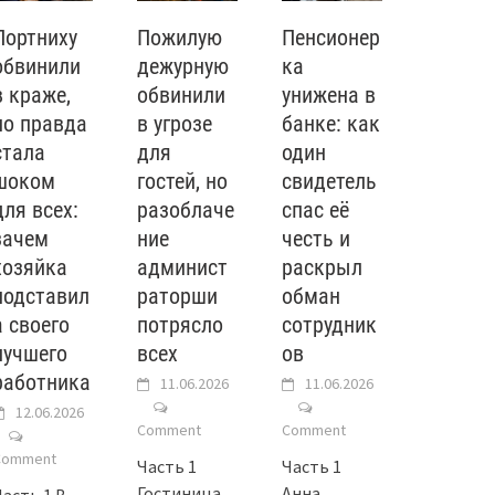
Портниху
Пожилую
Пенсионер
обвинили
дежурную
ка
в краже,
обвинили
унижена в
но правда
в угрозе
банке: как
стала
для
один
шоком
гостей, но
свидетель
для всех:
разоблаче
спас её
зачем
ние
честь и
хозяйка
админист
раскрыл
подставил
раторши
обман
а своего
потрясло
сотрудник
лучшего
всех
ов
работника
11.06.2026
11.06.2026
12.06.2026
Comment
Comment
Comment
Часть 1
Часть 1
Гостиница
Анна
Часть 1 В