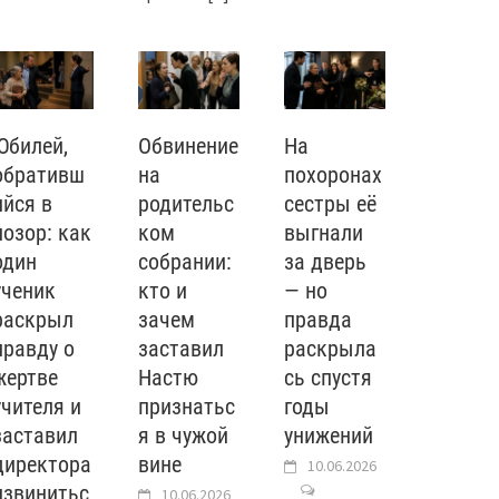
Юбилей,
Обвинение
На
обративш
на
похоронах
ийся в
родительс
сестры её
позор: как
ком
выгнали
один
собрании:
за дверь
ученик
кто и
— но
раскрыл
зачем
правда
правду о
заставил
раскрыла
жертве
Настю
сь спустя
учителя и
признатьс
годы
заставил
я в чужой
унижений
директора
вине
10.06.2026
извинитьс
10.06.2026