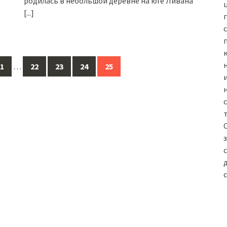
родилась в небольшой деревне на юге Ливана
[...]
1
…
22
23
24
25