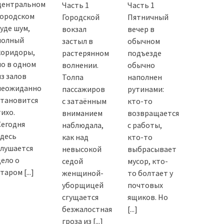
центральном
Часть 1
Часть 1
городском
Городской
Пятничный
суде шум,
вокзал
вечер в
полный
застыл в
обычном
коридоры,
растерянном
подъезде
но в одном
волнении.
обычно
из залов
Толпа
наполнен
неожиданно
пассажиров
рутинами:
становится
с затаённым
кто-то
тихо.
вниманием
возвращается
Сегодня
наблюдала,
с работы,
здесь
как над
кто-то
слушается
невысокой
выбрасывает
дело о
седой
мусор, кто-
старом
[...]
женщиной-
то болтает у
уборщицей
почтовых
сгущается
ящиков. Но
безжалостная
[...]
гроза из
[...]