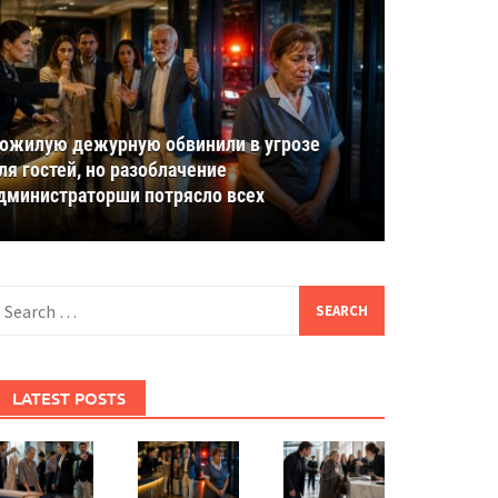
ожилую дежурную обвинили в угрозе
ля гостей, но разоблачение
дминистраторши потрясло всех
earch
or:
LATEST POSTS