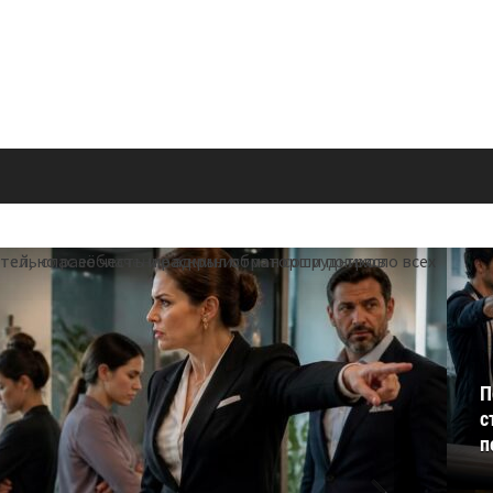
П
с
п