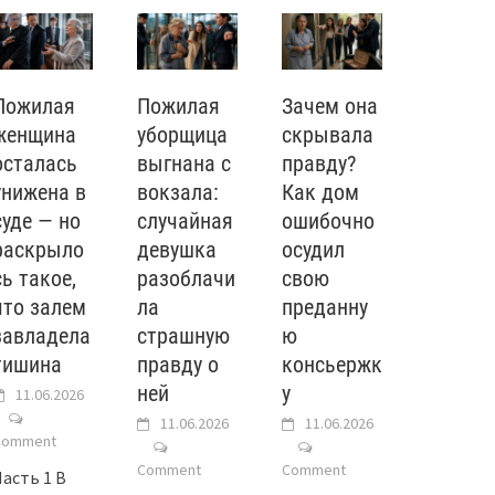
Пожилая
Пожилая
Зачем она
женщина
уборщица
скрывала
осталась
выгнана с
правду?
унижена в
вокзала:
Как дом
суде — но
случайная
ошибочно
раскрыло
девушка
осудил
сь такое,
разоблачи
свою
что залем
ла
преданну
завладела
страшную
ю
тишина
правду о
консьержк
ней
у
11.06.2026
11.06.2026
11.06.2026
Comment
Comment
Comment
Часть 1 В