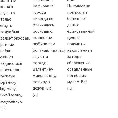
на окраине
Николаевна
уютном
города
приехала в
когда-то
никогда не
банк в тот
ателье
отличалась
день с
сегодня
роскошью,
единственной
воздух был
но многие
целью —
наэлектризован.
любили там
получить
Громкие
останавливаться
накопленные
упрёки
за уют и
за годы
хозяйки
порядок.
сбережения,
раздавались
Валентину
оставленные
а весь зал:
Николаевну,
погибшим
пожилую
пожилую
мужем. Всё
портниху
дежурную,
[...]
Людмилу
[...]
Михайловну,
заслуженную
и
[...]