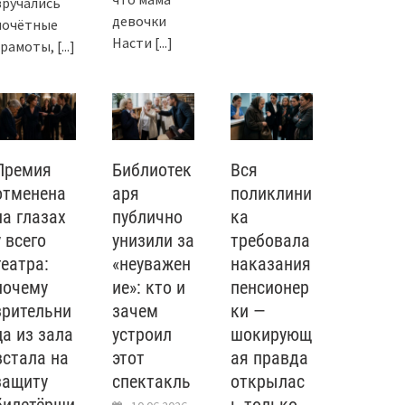
вручались
девочки
почётные
Насти
[...]
грамоты,
[...]
Премия
Библиотек
Вся
отменена
аря
поликлини
на глазах
публично
ка
у всего
унизили за
требовала
театра:
«неуважен
наказания
почему
ие»: кто и
пенсионер
зрительни
зачем
ки —
ца из зала
устроил
шокирующ
встала на
этот
ая правда
защиту
спектакль
открылас
билетёрши
ь только