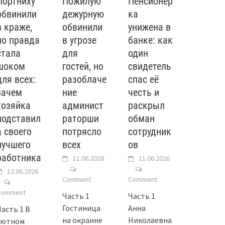
Портниху
Пожилую
Пенсионер
обвинили
дежурную
ка
в краже,
обвинили
унижена в
но правда
в угрозе
банке: как
стала
для
один
шоком
гостей, но
свидетель
для всех:
разоблаче
спас её
зачем
ние
честь и
хозяйка
админист
раскрыл
подставил
раторши
обман
а своего
потрясло
сотрудник
лучшего
всех
ов
работника
11.06.2026
11.06.2026
12.06.2026
Comment
Comment
Comment
Часть 1
Часть 1
Гостиница
Анна
Часть 1 В
на окраине
Николаевна
уютном