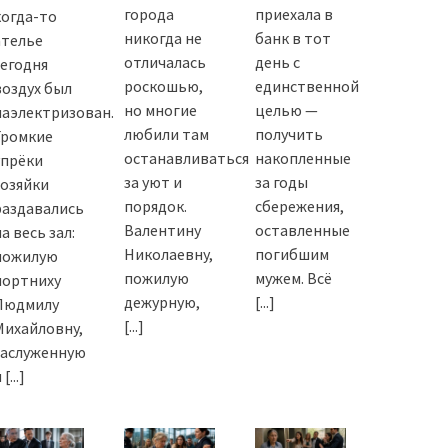
города
приехала в
когда-то
никогда не
банк в тот
ателье
отличалась
день с
сегодня
роскошью,
единственной
воздух был
но многие
целью —
наэлектризован.
любили там
получить
Громкие
останавливаться
накопленные
упрёки
за уют и
за годы
хозяйки
порядок.
сбережения,
раздавались
Валентину
оставленные
а весь зал:
Николаевну,
погибшим
пожилую
пожилую
мужем. Всё
портниху
дежурную,
[...]
Людмилу
[...]
Михайловну,
заслуженную
и
[...]