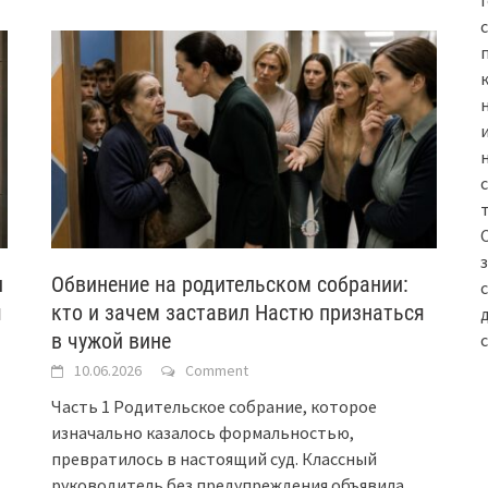
н
Обвинение на родительском собрании:
я
кто и зачем заставил Настю признаться
в чужой вине
10.06.2026
Comment
Часть 1 Родительское собрание, которое
изначально казалось формальностью,
превратилось в настоящий суд. Классный
руководитель без предупреждения объявила