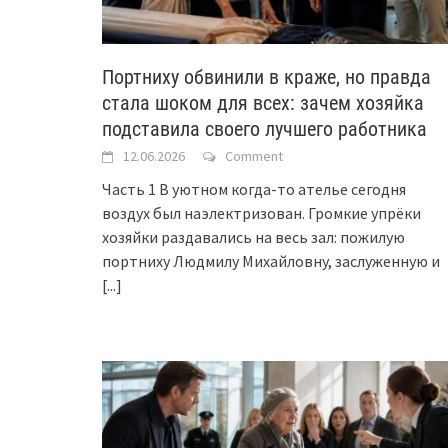
Портниху обвинили в краже, но правда
стала шоком для всех: зачем хозяйка
подставила своего лучшего работника
12.06.2026
Comment
Часть 1 В уютном когда-то ателье сегодня
воздух был наэлектризован. Громкие упрёки
хозяйки раздавались на весь зал: пожилую
портниху Людмилу Михайловну, заслуженную и
[...]