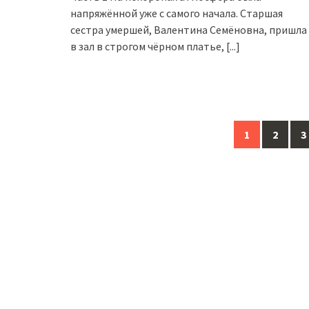
напряжённой уже с самого начала. Старшая
сестра умершей, Валентина Семёновна, пришла
в зал в строгом чёрном платье,
[...]
Posts
1
2
3
navigation