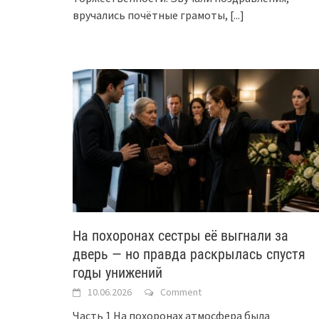
вручались почётные грамоты,
[...]
На похоронах сестры её выгнали за
дверь — но правда раскрылась спустя
годы унижений
10.06.2026
Comment
Часть 1 На похоронах атмосфера была