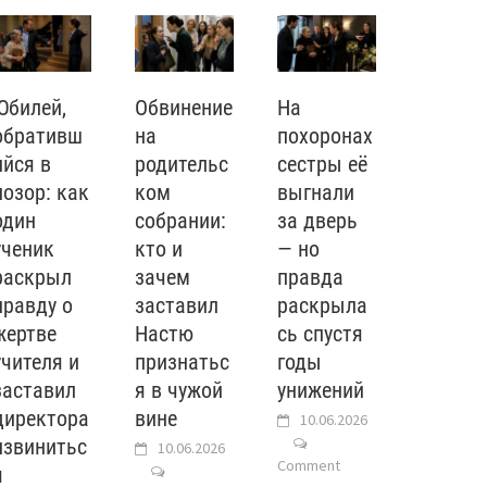
Юбилей,
Обвинение
На
обративш
на
похоронах
ийся в
родительс
сестры её
позор: как
ком
выгнали
один
собрании:
за дверь
ученик
кто и
— но
раскрыл
зачем
правда
правду о
заставил
раскрыла
жертве
Настю
сь спустя
учителя и
признатьс
годы
заставил
я в чужой
унижений
директора
вине
10.06.2026
извинитьс
10.06.2026
Comment
я