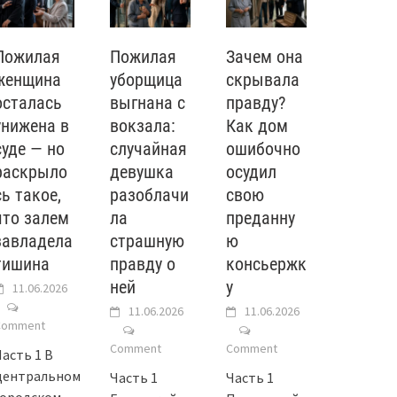
Пожилая
Пожилая
Зачем она
женщина
уборщица
скрывала
осталась
выгнана с
правду?
унижена в
вокзала:
Как дом
суде — но
случайная
ошибочно
раскрыло
девушка
осудил
сь такое,
разоблачи
свою
что залем
ла
преданну
завладела
страшную
ю
тишина
правду о
консьержк
ней
у
11.06.2026
11.06.2026
11.06.2026
Comment
Comment
Comment
Часть 1 В
центральном
Часть 1
Часть 1