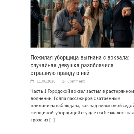
Пожилая уборщица выгнана с вокзала:
случайная девушка разоблачила
страшную правду о ней
11.06.2026
Comment
Часть 1 Городской вокзал застыл в растерянном
волнении. Толпа пассажиров с затаённым
вниманием наблюдала, как над невысокой седо
женщиной-уборщицей сгущается безжалостная
гроза из
[...]