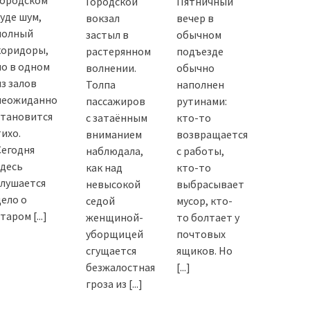
городском
Городской
Пятничный
суде шум,
вокзал
вечер в
полный
застыл в
обычном
коридоры,
растерянном
подъезде
но в одном
волнении.
обычно
из залов
Толпа
наполнен
неожиданно
пассажиров
рутинами:
становится
с затаённым
кто-то
тихо.
вниманием
возвращается
Сегодня
наблюдала,
с работы,
здесь
как над
кто-то
слушается
невысокой
выбрасывает
дело о
седой
мусор, кто-
старом
[...]
женщиной-
то болтает у
уборщицей
почтовых
сгущается
ящиков. Но
безжалостная
[...]
гроза из
[...]