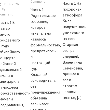
Comment
Часть 1 На
11.06.2026
похоронах
Часть 1
Comment
атмосфера
Родительское
была
собрание,
Часть 1 В
напряжённой
которое
разгар
уже с самого
изначально
самого
начала.
казалось
ожидаемого
Старшая
формальностью,
 году
сестра
превратилось
юбилейного
умершей,
в
концерта
Валентина
настоящий
районной
Семёновна,
суд.
музыкальной
пришла в
Классный
школы в
зал в
руководитель
зале царила
строгом
без
атмосфера
чёрном
предупреждения
торжественности.
платье,
[...]
объявила
Звучали
весь класс,
поздравления,
что мама