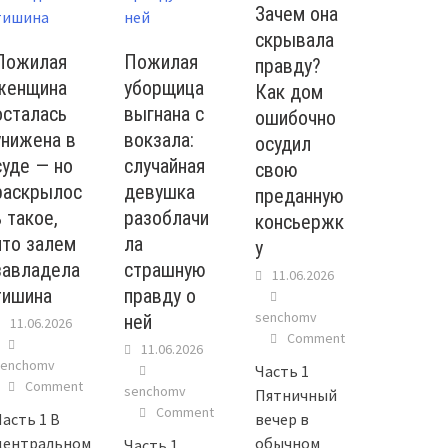
Зачем она
скрывала
Пожилая
Пожилая
правду?
женщина
уборщица
Как дом
осталась
выгнана с
ошибочно
унижена в
вокзала:
осудил
суде — но
случайная
свою
раскрылос
девушка
преданную
ь такое,
разоблачи
консьержк
что залем
ла
у
завладела
страшную
11.06.2026
тишина
правду о
senchomv
ней
11.06.2026
Comment
11.06.2026
senchomv
Часть 1
Comment
senchomv
Пятничный
Comment
Часть 1 В
вечер в
центральном
обычном
Часть 1