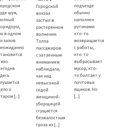
городском
подъезде
Городской
суде шум,
обычно
вокзал
полный
наполнен
застыл в
коридоры,
рутинами:
растерянном
но в одном
кто-то
волнении.
из залов
возвращается
Толпа
неожиданно
с работы,
пассажиров
становится
кто-то
с затаённым
тихо.
выбрасывает
вниманием
Сегодня
мусор, кто-
наблюдала,
здесь
то болтает у
как над
слушается
почтовых
невысокой
дело о
ящиков. Но
седой
старом
[...]
[...]
женщиной-
уборщицей
сгущается
безжалостная
гроза из
[...]