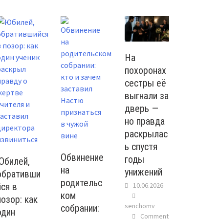
На
похоронах
сестры её
выгнали за
дверь —
но правда
раскрылас
ь спустя
Обвинение
годы
Юбилей,
на
унижений
обративши
родительс
10.06.2026
йся в
ком
позор: как
senchomv
собрании:
один
Comment