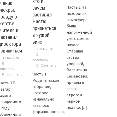
кто и
ученик
Часть 1 На
зачем
раскрыл
похоронах
заставил
правду о
атмосфера
Настю
жертве
была
признаться
учителя и
напряжённой
в чужой
заставил
уже с самого
вине
директора
начала.
10.06.2026
извиниться
Старшая
сестра
11.06.2026
senchomv
умершей,
Comment
senchomv
Валентина
Часть 1
Comment
Семёновна,
Родительское
пришла в
Часть 1 В
собрание,
зал в
разгар
которое
строгом
самого
изначально
чёрном
ожидаемого
казалось
платье,
[...]
 году
формальностью,
юбилейного