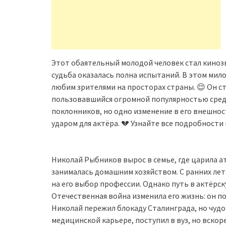
Этот обаятельный молодой человек стал кинозв
судьба оказалась полна испытаний. В этом мил
любим зрителями на просторах страны. 😌 Он с
пользовавшийся огромной популярностью сред
поклонников, но одно изменение в его внешнос
ударом для актёра. 💔 Узнайте все подробности 
Николай Рыбников вырос в семье, где царила а
занималась домашним хозяйством. С ранних лет 
на его выбор профессии. Однако путь в актёрск
Отечественная война изменила его жизнь: он по
Николай пережил блокаду Сталинграда, но чудо
медицинской карьере, поступил в вуз, но вскоре