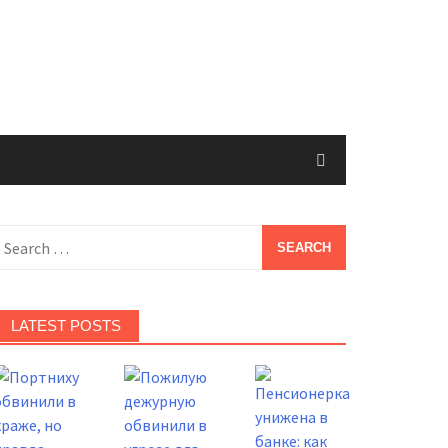
earch
or:
LATEST POSTS