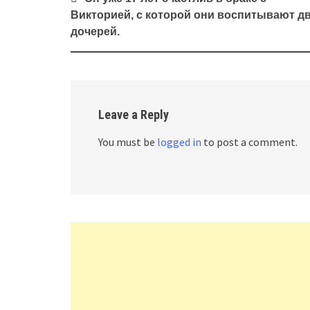
navigation
Викторией, с которой они воспитывают д
дочерей.
Leave a Reply
You must be
logged in
to post a comment.