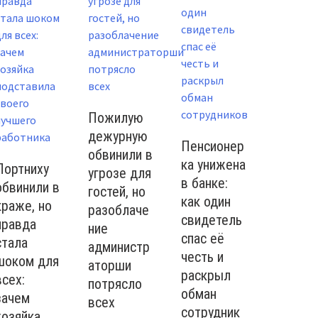
Пожилую
дежурную
Пенсионер
обвинили в
ка унижена
Портниху
угрозе для
в банке:
обвинили в
гостей, но
как один
краже, но
разоблаче
свидетель
правда
ние
спас её
стала
администр
честь и
шоком для
аторши
раскрыл
всех:
потрясло
обман
зачем
всех
сотрудник
хозяйка