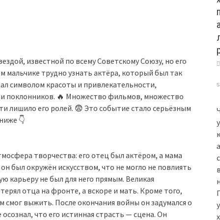
ездой, известной по всему Советскому Союзу, но его
ом мальчике трудно узнать актёра, который был так
тал символом красоты и привлекательности,
и поклонников. 🔥 Множество фильмов, множество
ти лишило его ролей. 😨 Это событие стало серьёзным
ниже 👇
тмосфера творчества: его отец был актёром, а мама
он был окружён искусством, что не могло не повлиять
ую карьеру не был для него прямым. Великая
терял отца на фронте, а вскоре и мать. Кроме того,
м смог выжить. После окончания войны он задумался о
 осознал, что его истинная страсть — сцена. Он