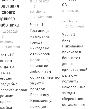
11.06.2026
ов
подставил
11.06.2026
а своего
senchomv
Comment
лучшего
senchomv
работника
Часть 1
Comment
Гостиница
12.06.2026
Часть 1
на окраине
Анна
senchomv
города
Николаевна
Comment
никогда не
приехала в
отличалась
Часть 1 В
банк в тот
роскошью,
уютном
день с
но многие
когда-то
единственной
любили там
ателье
целью —
останавливаться
сегодня
получить
за уют и
воздух был
накопленные
порядок.
наэлектризован.
за годы
Валентину
Громкие
сбережения,
Николаевну,
упрёки
оставленные
пожилую
хозяйки