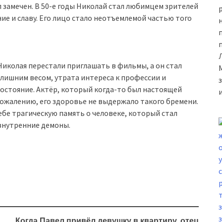
л замечен. В 50-е годы Николай стал любимцем зрителей
ние и славу. Его лицо стало неотъемлемой частью того
н
 Николая перестали приглашать в фильмы, а он стал
 лишним весом, утрата интереса к профессии и
состояние. Актёр, который когда-то был настоящей
 сожалению, его здоровье не выдержало такого бремени.
ебе трагическую память о человеке, который стал
 внутренние демоны.
Когда Павел привёл девушку в квартиру, отец