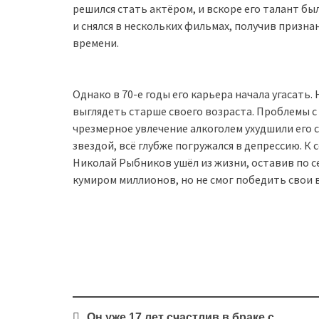
решился стать актёром, и вскоре его талант бы
и снялся в нескольких фильмах, получив призна
времени.
Однако в 70-е годы его карьера начала угасать.
выглядеть старше своего возраста. Проблемы с
чрезмерное увлечение алкоголем ухудшили его 
звездой, всё глубже погружался в депрессию. К
Николай Рыбников ушёл из жизни, оставив по с
кумиром миллионов, но не смог победить свои
Post
Он уже 17 лет счастлив в браке с