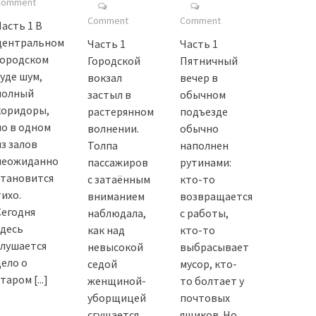
Comment
Comment
Comment
Часть 1 В
центральном
Часть 1
Часть 1
городском
Городской
Пятничный
суде шум,
вокзал
вечер в
полный
застыл в
обычном
коридоры,
растерянном
подъезде
но в одном
волнении.
обычно
из залов
Толпа
наполнен
неожиданно
пассажиров
рутинами:
становится
с затаённым
кто-то
тихо.
вниманием
возвращается
Сегодня
наблюдала,
с работы,
здесь
как над
кто-то
слушается
невысокой
выбрасывает
дело о
седой
мусор, кто-
старом
[...]
женщиной-
то болтает у
уборщицей
почтовых
сгущается
ящиков. Но