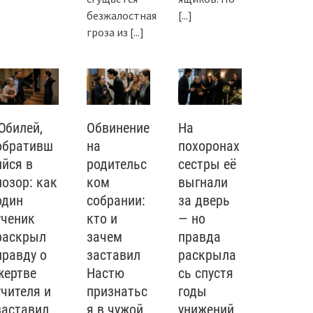
безжалостная
[...]
гроза из
[...]
Юбилей,
Обвинение
На
обративш
на
похоронах
ийся в
родительс
сестры её
позор: как
ком
выгнали
один
собрании:
за дверь
ученик
кто и
— но
раскрыл
зачем
правда
правду о
заставил
раскрыла
жертве
Настю
сь спустя
учителя и
признатьс
годы
заставил
я в чужой
унижений