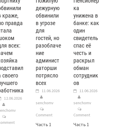
Портниху
Пожилую
Пенсионер
обвинили
дежурную
ка
в краже,
обвинили
унижена в
но правда
в угрозе
банке: как
стала
для
один
шоком
гостей, но
свидетель
для всех:
разоблаче
спас её
зачем
ние
честь и
хозяйка
админист
раскрыл
подставил
раторши
обман
а своего
потрясло
сотрудник
лучшего
всех
ов
работника
11.06.2026
11.06.2026
12.06.2026
senchomv
senchomv
senchomv
Comment
Comment
Comment
Часть 1
Часть 1