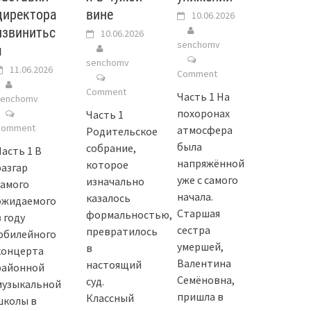
директора
вине
10.06.2026
извинитьс
10.06.2026
senchomv
я
senchomv
11.06.2026
Comment
Comment
Часть 1 На
senchomv
похоронах
Часть 1
Comment
атмосфера
Родительское
была
собрание,
Часть 1 В
напряжённой
которое
разгар
уже с самого
изначально
самого
начала.
казалось
ожидаемого
Старшая
формальностью,
 году
сестра
превратилось
юбилейного
умершей,
в
концерта
Валентина
настоящий
районной
Семёновна,
суд.
музыкальной
пришла в
Классный
школы в