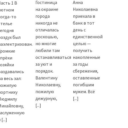
Гостиница
Анна
Часть 1 В
на окраине
Николаевна
уютном
города
приехала в
когда-то
никогда не
банк в тот
ателье
отличалась
день с
сегодня
роскошью,
единственной
воздух был
но многие
целью —
наэлектризован.
любили там
получить
Громкие
останавливаться
накопленные
упрёки
за уют и
за годы
хозяйки
порядок.
сбережения,
раздавались
Валентину
оставленные
а весь зал:
Николаевну,
погибшим
пожилую
пожилую
мужем. Всё
портниху
дежурную,
[...]
Людмилу
[...]
Михайловну,
заслуженную
и
[...]