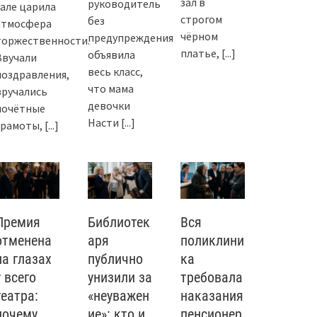
зал в
руководитель
зале царила
строгом
без
атмосфера
чёрном
предупреждения
торжественности.
платье,
[...]
объявила
Звучали
весь класс,
поздравления,
что мама
вручались
девочки
почётные
Насти
[...]
грамоты,
[...]
Премия
Библиотек
Вся
отменена
аря
поликлини
на глазах
публично
ка
у всего
унизили за
требовала
театра:
«неуважен
наказания
почему
ие»: кто и
пенсионер