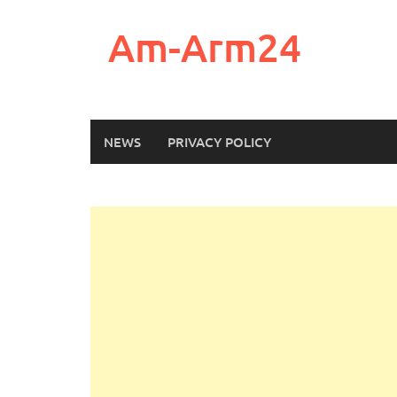
Skip
to
Am-Arm24
content
NEWS
PRIVACY POLICY