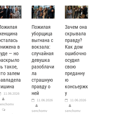
Пожилая
Пожилая
Зачем она
женщина
уборщица
скрывала
осталась
выгнана с
правду?
унижена в
вокзала:
Как дом
суде — но
случайная
ошибочно
раскрыло
девушка
осудил
сь такое,
разоблачи
свою
что залем
ла
преданну
завладела
страшную
ю
тишина
правду о
консьержк
ней
у
11.06.2026
11.06.2026
11.06.2026
senchomv
senchomv
senchomv