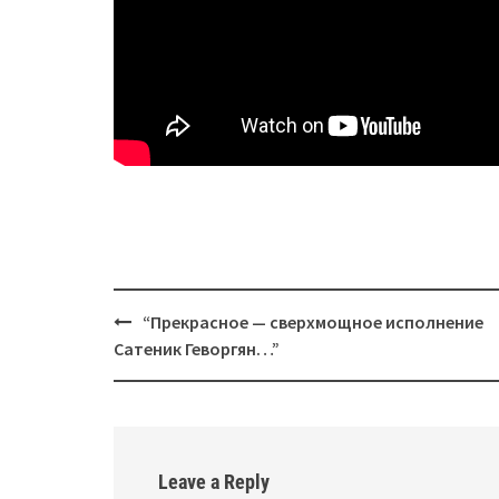
Post
“Прекрасное — сверхмощное исполнение
navigation
Сатеник Геворгян…”
Leave a Reply