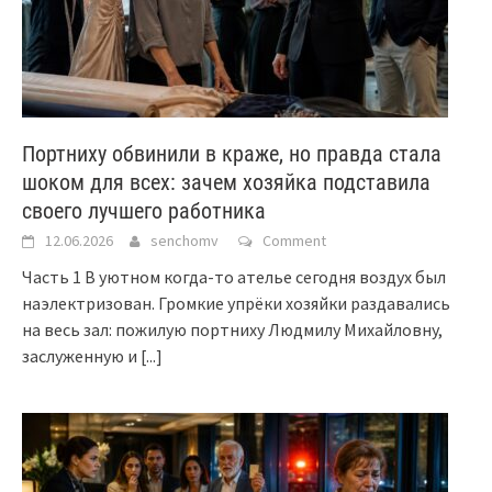
Портниху обвинили в краже, но правда стала
шоком для всех: зачем хозяйка подставила
своего лучшего работника
12.06.2026
senchomv
Comment
Часть 1 В уютном когда-то ателье сегодня воздух был
наэлектризован. Громкие упрёки хозяйки раздавались
на весь зал: пожилую портниху Людмилу Михайловну,
заслуженную и
[...]