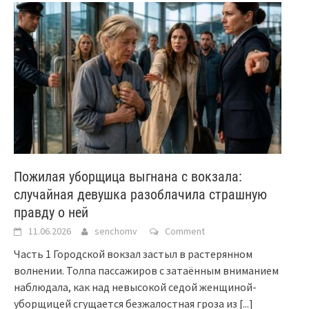
Пожилая уборщица выгнана с вокзала:
случайная девушка разоблачила страшную
правду о ней
11.06.2026
senchomv
Comment
Часть 1 Городской вокзал застыл в растерянном
волнении. Толпа пассажиров с затаённым вниманием
наблюдала, как над невысокой седой женщиной-
уборщицей сгущается безжалостная гроза из
[...]