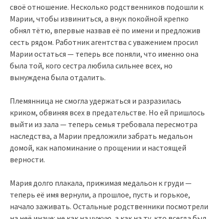
своё отношение. Несколько родственников подошли к
Марии, чтобы извиниться, а внук покойной крепко
обнял тётю, впервые назвав её по имени и предложив
сесть рядом. Работник агентства с уважением просил
Марии остаться — теперь все поняли, что именно она
была той, кого сестра любила сильнее всех, но
вынуждена была отдалить.
Племянница не смогла удержаться и разразилась
криком, обвиняя всех в предательстве. Но ей пришлось
выйти из зала — теперь семья требовала пересмотра
наследства, а Марии предложили забрать медальон
домой, как напоминание о прощении и настоящей
верности.
Мария долго плакала, прижимая медальон к груди —
теперь её имя вернули, а прошлое, пусть и горькое,
начало заживать. Остальные родственники посмотрели
на неё иначе: не как на чужую, а как на ту, кто всегда был