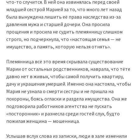
что-то случится. В ней она извинялась перед своей
младшей сестрой Марией за то, что много лет назад
была вынуждена лишить её права наследства из-за
давления мужа и старшей дочери. Она просила
прощения и просила не судить племянницу слишком
строго, но подчеркнула, что «настоящая семья — не
имущество, а память, которую нельзя отнять».
Племянница всё это время скрывала существование
Марии от остальных родственников, наврала, что тёте
давно нет в живых, чтобы самой получить квартиру,
дачу и украшения умершей. Именно она настояла, чтобы
Мария не узнала о смерти сестры и не пришла на
похороны, боясь огласки и раздела имущества. Она же
подговорила работников агентства не пускать
«посторонних» и разнесла среди гостей слух, будто
пожилая женщина — мошенница.
Услышав вслух слова из записки, люди в зале изменили