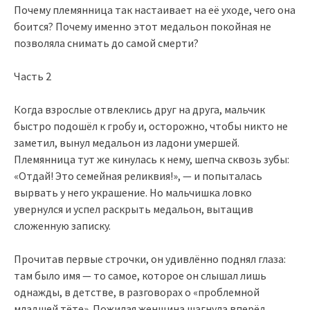
Почему племянница так настаивает на её уходе, чего она
боится? Почему именно этот медальон покойная не
позволяла снимать до самой смерти?
Часть 2
Когда взрослые отвлеклись друг на друга, мальчик
быстро подошёл к гробу и, осторожно, чтобы никто не
заметил, вынул медальон из ладони умершей.
Племянница тут же кинулась к нему, шепча сквозь зубы:
«Отдай! Это семейная реликвия!», — и попыталась
вырвать у него украшение. Но мальчишка ловко
увернулся и успел раскрыть медальон, вытащив
сложенную записку.
Прочитав первые строчки, он удивлённо поднял глаза:
там было имя — то самое, которое он слышал лишь
однажды, в детстве, в разговорах о «проблемной
младшей тёте». Пожилая женщина шагнула вперёд,