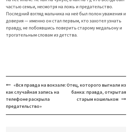
частью семьи, несмотря на ложь и предательство.
Последний взгляд мальчика на неё был полон уважения и
доверия — именно он стал первым, кто захотел узнать
правду, не побоявшись поверить старому медальону и
трогательным словам из детства.
Post
«Вся правда на вокзале:
Отец, которого выгнали из
navigation
как случайная запись на
банка: правда, открытая
телефоне раскрыла
старым кошельком
предательство»