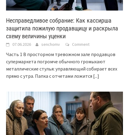
Несправедливое собрание: Как кассирша
защитила пожилую продавщицу и раскрыла
схему величины уценки
07.06.2026
senchomv
Comment
Часть 1 В просторном тревожном зале продавцов
супермаркета погромче обычного громыхают
металлические стулья: управляющий собирает всех
прямо с утра. Папка с отчетами ложится
[...]