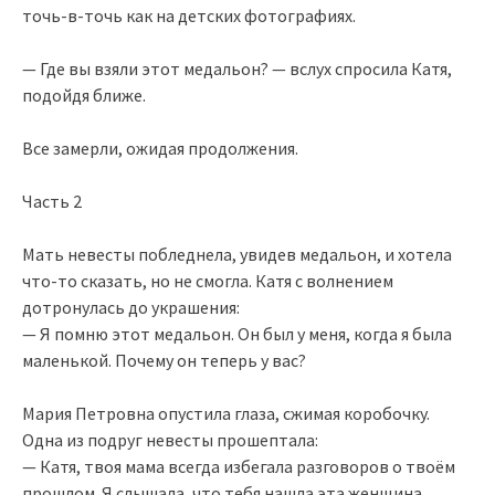
точь‑в‑точь как на детских фотографиях.
— Где вы взяли этот медальон? — вслух спросила Катя,
подойдя ближе.
Все замерли, ожидая продолжения.
Часть 2
Мать невесты побледнела, увидев медальон, и хотела
что‑то сказать, но не смогла. Катя с волнением
дотронулась до украшения:
— Я помню этот медальон. Он был у меня, когда я была
маленькой. Почему он теперь у вас?
Мария Петровна опустила глаза, сжимая коробочку.
Одна из подруг невесты прошептала:
— Катя, твоя мама всегда избегала разговоров о твоём
прошлом. Я слышала, что тебя нашла эта женщина,