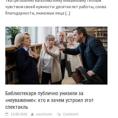
театре обычно наполнял Анну Михайловну тёплым
чувством своей нужности: десятки лет работы, слова
благодарности, знакомые лица
[...]
Библиотекаря публично унизили за
«неуважение»: кто и зачем устроил этот
спектакль
10.06.2026
senchomv
Comment