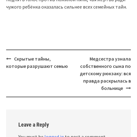
чужого ребёнка оказалась сильнее всех семейных тайн.
Post
Скрытые тайны,
Медсестра узнала
navigation
которые разрушают семью
собственного сына по
детскому рюкзаку: вся
правда раскрылась в
больнице
Leave a Reply
You must be
logged in
to post a comment.