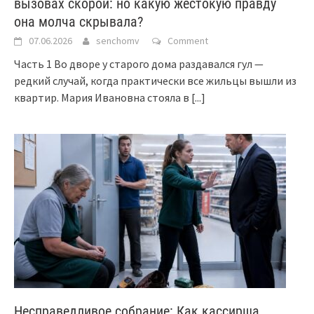
вызовах скорой: но какую жестокую правду
она молча скрывала?
07.06.2026
senchomv
Comment
Часть 1 Во дворе у старого дома раздавался гул —
редкий случай, когда практически все жильцы вышли из
квартир. Мария Ивановна стояла в
[...]
Несправедливое собрание: Как кассирша