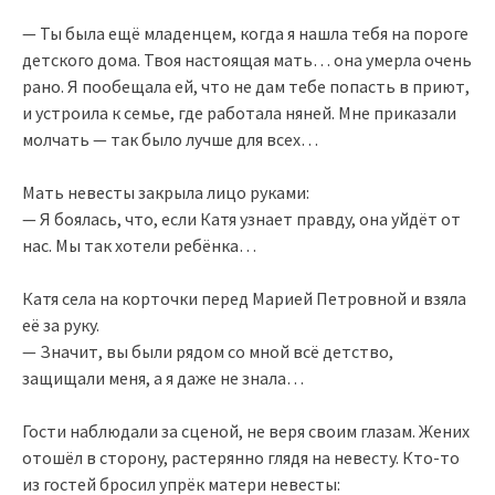
— Ты была ещё младенцем, когда я нашла тебя на пороге
детского дома. Твоя настоящая мать… она умерла очень
рано. Я пообещала ей, что не дам тебе попасть в приют,
и устроила к семье, где работала няней. Мне приказали
молчать — так было лучше для всех…
Мать невесты закрыла лицо руками:
— Я боялась, что, если Катя узнает правду, она уйдёт от
нас. Мы так хотели ребёнка…
Катя села на корточки перед Марией Петровной и взяла
её за руку.
— Значит, вы были рядом со мной всё детство,
защищали меня, а я даже не знала…
Гости наблюдали за сценой, не веря своим глазам. Жених
отошёл в сторону, растерянно глядя на невесту. Кто‑то
из гостей бросил упрёк матери невесты: