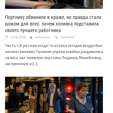
Портниху обвинили в краже, но правда стала
шоком для всех: зачем хозяйка подставила
своего лучшего работника
12.06.2026
senchomv
Comment
Часть 1 В уютном когда-то ателье сегодня воздух был
наэлектризован. Громкие упрёки хозяйки раздавались
на весь зал: пожилую портниху Людмилу Михайловну,
заслуженную и
[...]