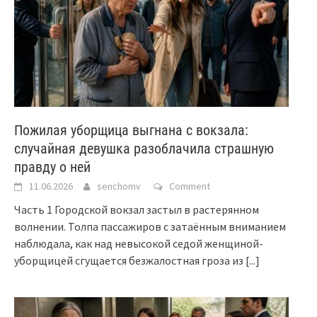
Пожилая уборщица выгнана с вокзала:
случайная девушка разоблачила страшную
правду о ней
11.06.2026
senchomv
Comment
Часть 1 Городской вокзал застыл в растерянном
волнении. Толпа пассажиров с затаённым вниманием
наблюдала, как над невысокой седой женщиной-
уборщицей сгущается безжалостная гроза из
[...]