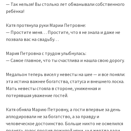
— Так нельзя! Вы столько лет обманывали собственного
ребёнка!
Катя протянула руки Марии Петровне:
— Простите меня… Простите, что я не знала и даже не
позвала вас на свадьбу…
Мария Петровна с трудом улыбнулась:
— Самое главное, что ты счастлива и нашла свою дорогу.
Медальон теперь висел у невесты на шее — и все поняли:
эта истина важнее богатства, статуса и внешнего лоска.
Мать невесты стояла в стороне, униженная и
потерявшая уважение гостей.
Катя обняла Марию Петровну, а гости впервые за день
аплодировали не за богатство, а за правду и
человеческое достоинство. Больше никто не осмелился
поднять голос против пожилой няни, чья жертва ради