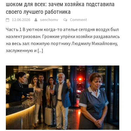
шоком для всех: зачем хозяйка подставила
своего лучшего работника
12.06.2026
senchomv
Comment
Часть 1 В уютном когда-то ателье сегодня воздух был
наэлектризован. Громкие упрёки хозяйки раздавались
на весь зал: пожилую портниху Людмилу Михайловну,
заслуженную и
[...]