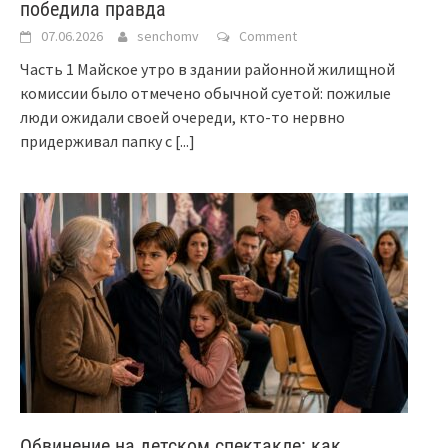
победила правда
07.06.2026
senchomv
Comment
Часть 1 Майское утро в здании районной жилищной
комиссии было отмечено обычной суетой: пожилые
люди ожидали своей очереди, кто-то нервно
придерживал папку с
[...]
Обвинение на детском спектакле: как