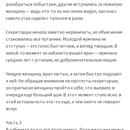
разобраться побыстрее, другие вступились за пожилую
женщину — ведь кто-то из них лично видел, как она с
самого утра сидела с талоном в руках.
Секретарша начала заметно нервничать, её объяснения
становились всё путаннее. Молодой мужчина не
отступал — его голос был чётким, а взгляд твёрдым. В
какой-то момент из кабинета вышел врач — мужчина
средних лет с усталым, но доброжелательным лицом.
Увидев женщину, врач застыл, а затем быстро подошёл
к ней. Не обращая внимания на протесты секретарши,
он пригласил женщину пройти к себе, что вызвало в
очереди ещё больший шум. В этот момент стало ясно: в
этой истории есть что-то ещё, о чём никто не говорит
вслух.
Часть 3
В кабинете врача всё прояснилось. Пока женщина молча