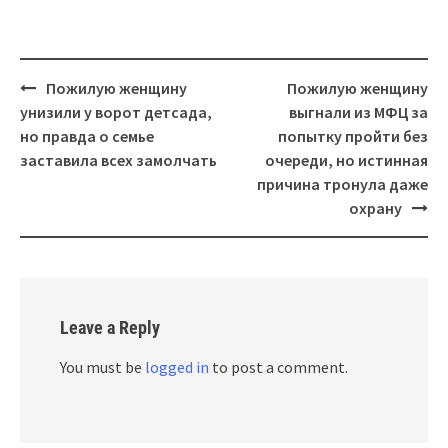
Post
Пожилую женщину
Пожилую женщину
navigation
унизили у ворот детсада,
выгнали из МФЦ за
но правда о семье
попытку пройти без
заставила всех замолчать
очереди, но истинная
причина тронула даже
охрану
Leave a Reply
You must be
logged in
to post a comment.