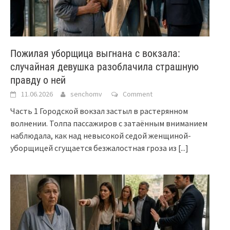
Пожилая уборщица выгнана с вокзала:
случайная девушка разоблачила страшную
правду о ней
11.06.2026
senchomv
Comment
Часть 1 Городской вокзал застыл в растерянном
волнении. Толпа пассажиров с затаённым вниманием
наблюдала, как над невысокой седой женщиной-
уборщицей сгущается безжалостная гроза из
[...]