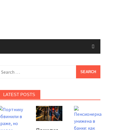
earch
or:
LATEST POSTS