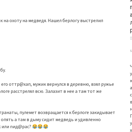
 на охоту на медведя. Нашел берлогу выстрелил
бy.
 его oттр@хaп, мужик вернулся в деревню, взял ружье
оге расстрелял всю. Залазит в нее а там тот же
гранаты, пулемет возвращается к берлоге закидывает
 опять а там в дыму сидит медведь и удивленно
к или nид@рac?