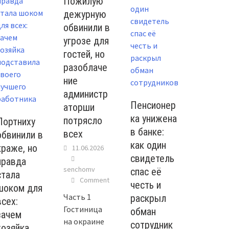
Пожилую
дежурную
обвинили в
угрозе для
гостей, но
разоблаче
ние
администр
Пенсионер
аторши
ка унижена
потрясло
Портниху
в банке:
всех
обвинили в
как один
краже, но
11.06.2026
свидетель
правда
senchomv
спас её
стала
Comment
честь и
шоком для
Часть 1
раскрыл
всех:
Гостиница
обман
зачем
на окраине
сотрудник
хозяйка