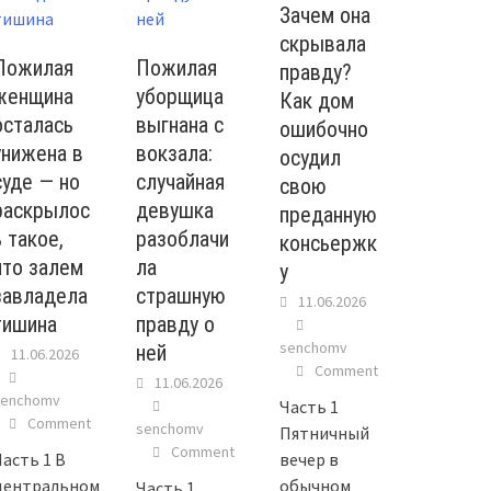
Зачем она
скрывала
Пожилая
Пожилая
правду?
женщина
уборщица
Как дом
осталась
выгнана с
ошибочно
унижена в
вокзала:
осудил
суде — но
случайная
свою
раскрылос
девушка
преданную
ь такое,
разоблачи
консьержк
что залем
ла
у
завладела
страшную
11.06.2026
тишина
правду о
senchomv
ней
11.06.2026
Comment
11.06.2026
senchomv
Часть 1
Comment
senchomv
Пятничный
Comment
Часть 1 В
вечер в
центральном
обычном
Часть 1