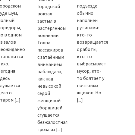
городском
подъезде
Городской
суде шум,
обычно
вокзал
полный
наполнен
застыл в
коридоры,
рутинами:
растерянном
но в одном
кто-то
волнении.
из залов
возвращается
Толпа
неожиданно
с работы,
пассажиров
становится
кто-то
с затаённым
тихо.
выбрасывает
вниманием
Сегодня
мусор, кто-
наблюдала,
здесь
то болтает у
как над
слушается
почтовых
невысокой
дело о
ящиков. Но
седой
старом
[...]
[...]
женщиной-
уборщицей
сгущается
безжалостная
гроза из
[...]