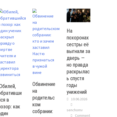
На
похоронах
сестры её
выгнали за
дверь —
но правда
раскрылас
ь спустя
Обвинение
годы
Юбилей,
на
унижений
обративши
родительс
10.06.2026
йся в
ком
позор: как
senchomv
собрании:
один
Comment