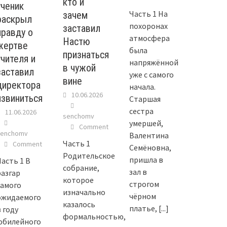
кто и
ученик
Часть 1 На
зачем
раскрыл
похоронах
заставил
правду о
атмосфера
Настю
жертве
была
признаться
учителя и
напряжённой
в чужой
заставил
уже с самого
вине
директора
начала.
10.06.2026
извиниться
Старшая
сестра
11.06.2026
senchomv
умершей,
Comment
senchomv
Валентина
Часть 1
Comment
Семёновна,
Родительское
пришла в
Часть 1 В
собрание,
зал в
разгар
которое
строгом
самого
изначально
чёрном
ожидаемого
казалось
платье,
[...]
 году
формальностью,
юбилейного