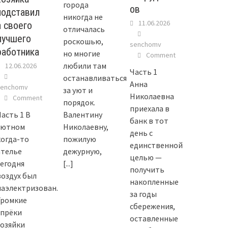
города
ов
подставил
никогда не
11.06.2026
а своего
отличалась
лучшего
роскошью,
senchomv
работника
но многие
Comment
любили там
12.06.2026
Часть 1
останавливаться
Анна
senchomv
за уют и
Николаевна
Comment
порядок.
приехала в
Валентину
Часть 1 В
банк в тот
Николаевну,
уютном
день с
пожилую
когда-то
единственной
дежурную,
ателье
целью —
[...]
сегодня
получить
воздух был
накопленные
наэлектризован.
за годы
Громкие
сбережения,
упрёки
оставленные
хозяйки