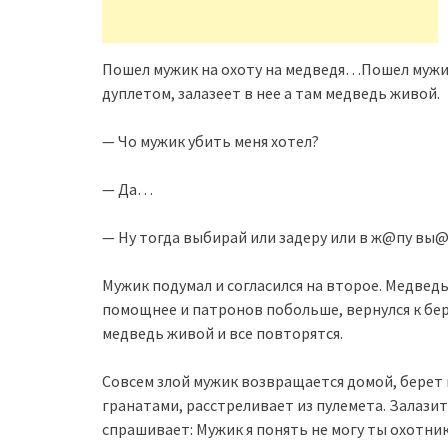
Пошел мужик на охоту на медведя…Пошел мужик
дуплетом, залазеет в нее а там медведь живой.
— Чо мужик убить меня хотел?
— Да…
— Ну тогда выбирай или задеру или в ж@пy вы@
Мужик подумал и согласился на второе. Медведь
помощнее и патронов побольше, вернулся к берл
медведь живой и все повторятся.
Совсем злой мужик возвращается домой, берет 
гранатами, расстреливает из пулемета. Залазит
спрашивает: Мужик я понять не могу ты охотни