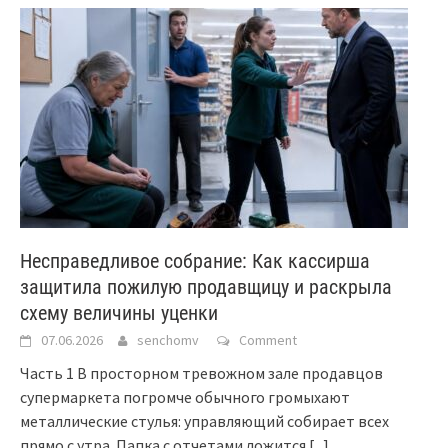
Несправедливое собрание: Как кассирша
защитила пожилую продавщицу и раскрыла
схему величины уценки
07.06.2026
senchomv
Comment
Часть 1 В просторном тревожном зале продавцов
супермаркета погромче обычного громыхают
металлические стулья: управляющий собирает всех
прямо с утра. Папка с отчетами ложится
[...]