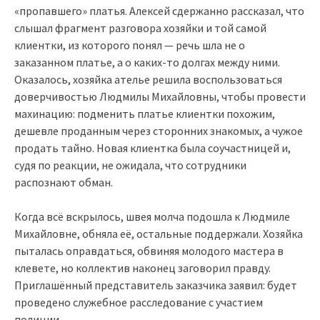
«пропавшего» платья. Алексей сдержанно рассказал, что
слышал фрагмент разговора хозяйки и той самой
клиентки, из которого понял — речь шла не о
заказанном платье, а о каких-то долгах между ними.
Оказалось, хозяйка ателье решила воспользоваться
доверчивостью Людмилы Михайловны, чтобы провести
махинацию: подменить платье клиентки похожим,
дешевле проданным через сторонних знакомых, а чужое
продать тайно. Новая клиентка была соучастницей и,
судя по реакции, не ожидала, что сотрудники
распознают обман.
Когда всё вскрылось, швея молча подошла к Людмиле
Михайловне, обняла её, остальные поддержали. Хозяйка
пыталась оправдаться, обвиняя молодого мастера в
клевете, но коллектив наконец заговорил правду.
Приглашённый представитель заказчика заявил: будет
проведено служебное расследование с участием
полиции.