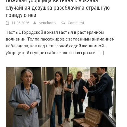
Пожилая уборщица выгнана с вокзала:
случайная девушка разоблачила страшную
правду о ней
11.06.2026
senchomv
Comment
Часть 1 Городской вокзал застыл в растерянном
волнении. Толпа пассажиров с затаённым вниманием
наблюдала, как над невысокой седой женщиной-
уборщицей сгущается безжалостная гроза из
[...]