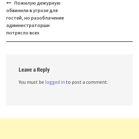
Post
Пожилую дежурную
navigation
обвинили в угрозе для
гостей, но разоблачение
администраторши
потрясло всех
Leave a Reply
You must be
logged in
to post a comment.