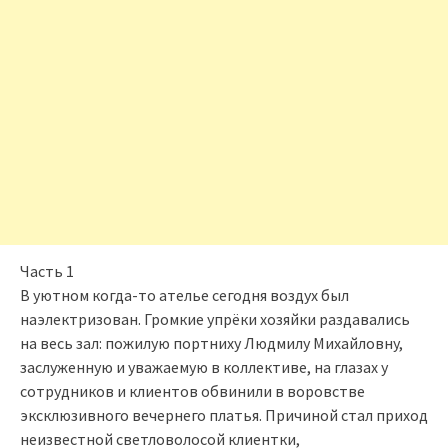
Часть 1
В уютном когда-то ателье сегодня воздух был
наэлектризован. Громкие упрёки хозяйки раздавались
на весь зал: пожилую портниху Людмилу Михайловну,
заслуженную и уважаемую в коллективе, на глазах у
сотрудников и клиентов обвинили в воровстве
эксклюзивного вечернего платья. Причиной стал приход
неизвестной светловолосой клиентки,