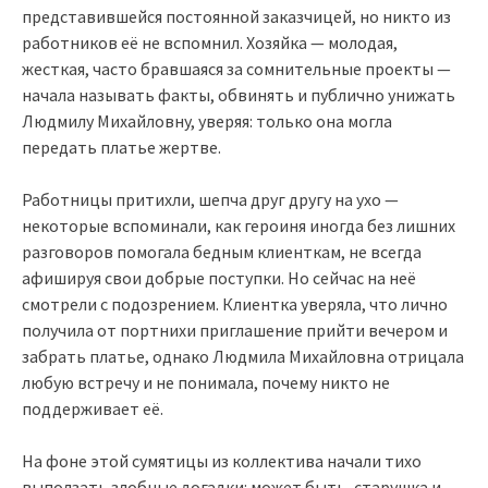
представившейся постоянной заказчицей, но никто из
работников её не вспомнил. Хозяйка — молодая,
жесткая, часто бравшаяся за сомнительные проекты —
начала называть факты, обвинять и публично унижать
Людмилу Михайловну, уверяя: только она могла
передать платье жертве.
Работницы притихли, шепча друг другу на ухо —
некоторые вспоминали, как героиня иногда без лишних
разговоров помогала бедным клиенткам, не всегда
афишируя свои добрые поступки. Но сейчас на неё
смотрели с подозрением. Клиентка уверяла, что лично
получила от портнихи приглашение прийти вечером и
забрать платье, однако Людмила Михайловна отрицала
любую встречу и не понимала, почему никто не
поддерживает её.
На фоне этой сумятицы из коллектива начали тихо
выползать злобные догадки: может быть, старушка и