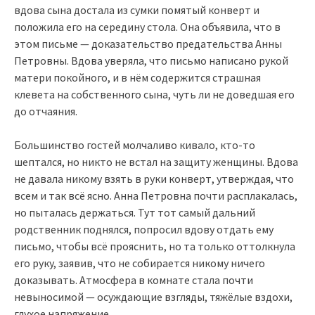
вдова сына достала из сумки помятый конверт и
положила его на середину стола. Она объявила, что в
этом письме — доказательство предательства Анны
Петровны. Вдова уверяла, что письмо написано рукой
матери покойного, и в нём содержится страшная
клевета на собственного сына, чуть ли не доведшая его
до отчаяния.
Большинство гостей молчаливо кивало, кто-то
шептался, но никто не встал на защиту женщины. Вдова
не давала никому взять в руки конверт, утверждая, что
всем и так всё ясно. Анна Петровна почти расплакалась,
но пыталась держаться. Тут тот самый дальний
родственник поднялся, попросил вдову отдать ему
письмо, чтобы всё прояснить, но та только оттолкнула
его руку, заявив, что не собирается никому ничего
доказывать. Атмосфера в комнате стала почти
невыносимой — осуждающие взгляды, тяжёлые вздохи,
глухое напряжение.