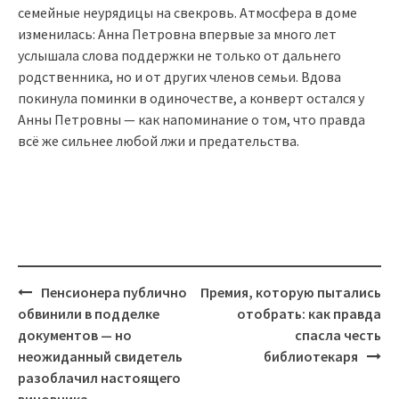
семейные неурядицы на свекровь. Атмосфера в доме
изменилась: Анна Петровна впервые за много лет
услышала слова поддержки не только от дальнего
родственника, но и от других членов семьи. Вдова
покинула поминки в одиночестве, а конверт остался у
Анны Петровны — как напоминание о том, что правда
всё же сильнее любой лжи и предательства.
Post
Пенсионера публично
Премия, которую пытались
navigation
обвинили в подделке
отобрать: как правда
документов — но
спасла честь
неожиданный свидетель
библиотекаря
разоблачил настоящего
виновника