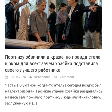
Портниху обвинили в краже, но правда стала
шоком для всех: зачем хозяйка подставила
своего лучшего работника
12.06.2026
senchomv
Comment
Часть 1 В уютном когда-то ателье сегодня воздух был
наэлектризован. Громкие упрёки хозяйки раздавались
на весь зал: пожилую портниху Людмилу Михайловну,
заслуженную и
[...]