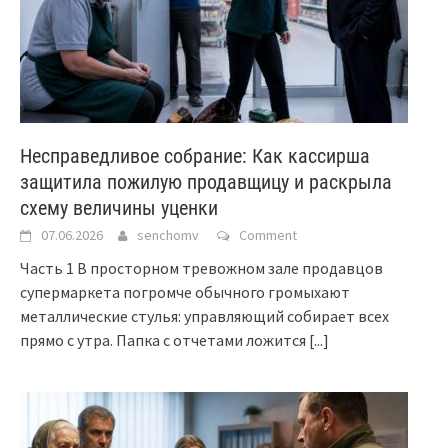
Несправедливое собрание: Как кассирша
защитила пожилую продавщицу и раскрыла
схему величины уценки
07.06.2026
senchomv
Comment
Часть 1 В просторном тревожном зале продавцов
супермаркета погромче обычного громыхают
металлические стулья: управляющий собирает всех
прямо с утра. Папка с отчетами ложится
[...]