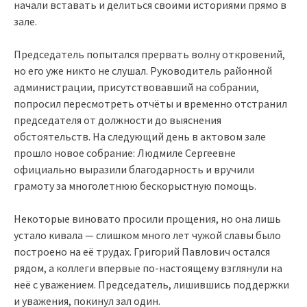
начали вставать и делиться своими историями прямо в
зале.
Председатель попытался прервать волну откровений,
но его уже никто не слушал. Руководитель районной
администрации, присутствовавший на собрании,
попросил пересмотреть отчёты и временно отстранил
председателя от должности до выяснения
обстоятельств. На следующий день в актовом зале
прошло новое собрание: Людмиле Сергеевне
официально выразили благодарность и вручили
грамоту за многолетнюю бескорыстную помощь.
Некоторые виновато просили прощения, но она лишь
устало кивала — слишком много лет чужой славы было
построено на её трудах. Григорий Павлович остался
рядом, а коллеги впервые по-настоящему взглянули на
неё с уважением. Председатель, лишившись поддержки
и уважения, покинул зал один.