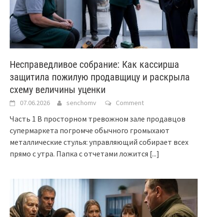
Несправедливое собрание: Как кассирша
защитила пожилую продавщицу и раскрыла
схему величины уценки
07.06.2026
senchomv
Comment
Часть 1 В просторном тревожном зале продавцов
супермаркета погромче обычного громыхают
металлические стулья: управляющий собирает всех
прямо с утра. Папка с отчетами ложится
[...]