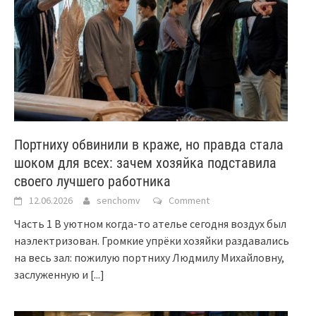
Портниху обвинили в краже, но правда стала
шоком для всех: зачем хозяйка подставила
своего лучшего работника
12.06.2026
senchomv
Comment
Часть 1 В уютном когда-то ателье сегодня воздух был
наэлектризован. Громкие упрёки хозяйки раздавались
на весь зал: пожилую портниху Людмилу Михайловну,
заслуженную и
[...]