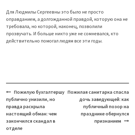
Для Людмилы Сергеевны это было не просто
оправданием, а долгожданной правдой, которую она не
требовала, но которой, наконец, позволили
прозвучать. И больше никто уже не сомневался, кто
действительно помогал людям все эти годы.
Post
Пожилую бухгалтершу
Пожилая санитарка спасла
navigation
публично унизили, но
дочь заведующей: как
правда раскрыла
публичный позор на
настоящий обман: чем
празднике обернулся
закончился скандал в
признанием
отделе