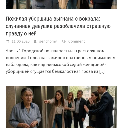
Пожилая уборщица выгнана с вокзала:
случайная девушка разоблачила страшную
правду о ней
11.06.2026
senchomv
Comment
Часть 1 Городской вокзал застыл в растерянном
волнении. Толпа пассажиров с затаённым вниманием
наблюдала, как над невысокой седой женщиной-
уборщицей сгущается безжалостная гроза из
[...]