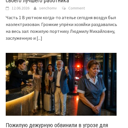
своего лучшего работника
12.06.2026
senchomv
Comment
Часть 1 В уютном когда-то ателье сегодня воздух был
наэлектризован. Громкие упрёки хозяйки раздавались
на весь зал: пожилую портниху Людмилу Михайловну,
заслуженную и
[...]
Пожилую дежурную обвинили в угрозе для