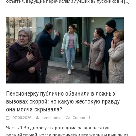
объятия, ведущие перечисляли лучших выпускников и
[...]
Пенсионерку публично обвинили в ложных
вызовах скорой: но какую жестокую правду
она молча скрывала?
07.06.2026
senchomv
Comment
Часть 1 Во дворе у старого дома раздавался гул —
редкий случай, когда практически все жильцы вышли из