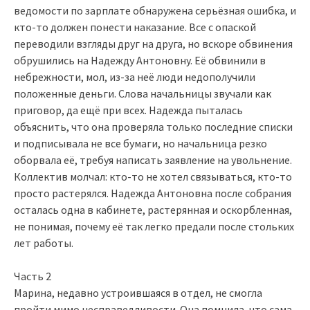
ведомости по зарплате обнаружена серьёзная ошибка, и
кто-то должен понести наказание. Все с опаской
переводили взгляды друг на друга, но вскоре обвинения
обрушились на Надежду Антоновну. Её обвинили в
небрежности, мол, из-за неё люди недополучили
положенные деньги. Слова начальницы звучали как
приговор, да ещё при всех. Надежда пыталась
объяснить, что она проверяла только последние списки
и подписывала не все бумаги, но начальница резко
оборвала её, требуя написать заявление на увольнение.
Коллектив молчал: кто-то не хотел связываться, кто-то
просто растерялся. Надежда Антоновна после собрания
осталась одна в кабинете, растерянная и оскорбленная,
не понимая, почему её так легко предали после стольких
лет работы.
Часть 2
Марина, недавно устроившаяся в отдел, не смогла
пройти мимо несправедливости. Она помнила, что сама