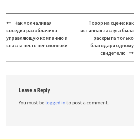
Post
Как молчаливая
Позор на сцене: как
navigation
соседка разоблачила
истинная заслуга была
управляющую компанию и
раскрыта только
спасла честь пенсионерки
благодаря одному
свидетелю
Leave a Reply
You must be
logged in
to post a comment.