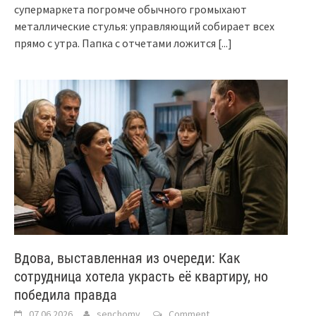
супермаркета погромче обычного громыхают
металлические стулья: управляющий собирает всех
прямо с утра. Папка с отчетами ложится
[...]
Вдова, выставленная из очереди: Как
сотрудница хотела украсть её квартиру, но
победила правда
07.06.2026
senchomv
Comment