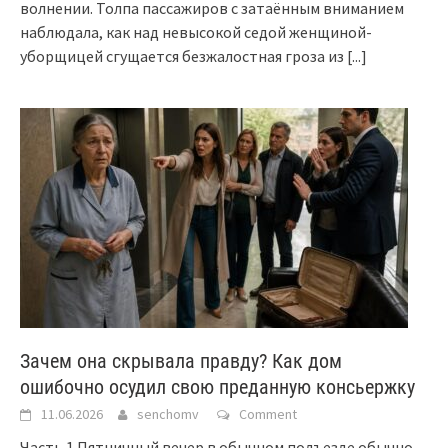
волнении. Толпа пассажиров с затаённым вниманием
наблюдала, как над невысокой седой женщиной-
уборщицей сгущается безжалостная гроза из
[...]
Зачем она скрывала правду? Как дом
ошибочно осудил свою преданную консьержку
11.06.2026
senchomv
Comment
Часть 1 Пятничный вечер в обычном подъезде обычно