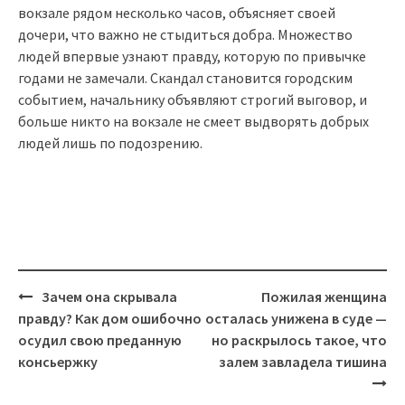
вокзале рядом несколько часов, объясняет своей
дочери, что важно не стыдиться добра. Множество
людей впервые узнают правду, которую по привычке
годами не замечали. Скандал становится городским
событием, начальнику объявляют строгий выговор, и
больше никто на вокзале не смеет выдворять добрых
людей лишь по подозрению.
Post
Зачем она скрывала
Пожилая женщина
navigation
правду? Как дом ошибочно
осталась унижена в суде —
осудил свою преданную
но раскрылось такое, что
консьержку
залем завладела тишина