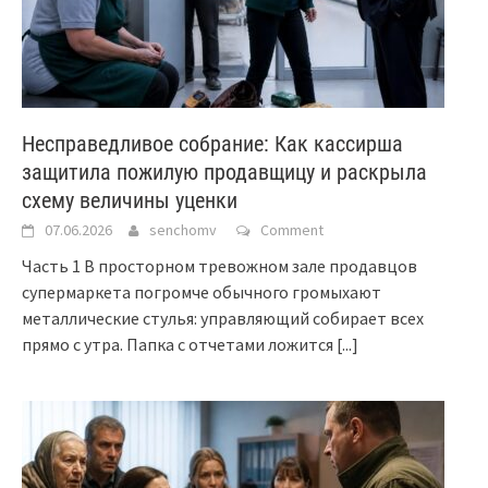
Несправедливое собрание: Как кассирша
защитила пожилую продавщицу и раскрыла
схему величины уценки
07.06.2026
senchomv
Comment
Часть 1 В просторном тревожном зале продавцов
супермаркета погромче обычного громыхают
металлические стулья: управляющий собирает всех
прямо с утра. Папка с отчетами ложится
[...]