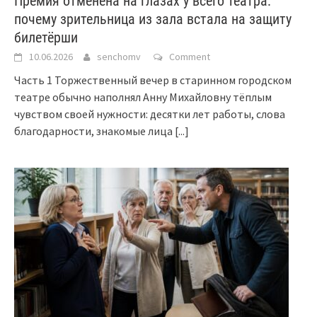
Премия отменена на глазах у всего театра:
почему зрительница из зала встала на защиту
билетёрши
10.06.2026
senchomv
Comment
Часть 1 Торжественный вечер в старинном городском
театре обычно наполнял Анну Михайловну тёплым
чувством своей нужности: десятки лет работы, слова
благодарности, знакомые лица
[...]