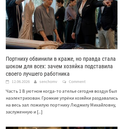
Портниху обвинили в краже, но правда стала
шоком для всех: зачем хозяйка подставила
своего лучшего работника
12.06.2026
senchomv
Comment
Часть 1 В уютном когда-то ателье сегодня воздух был
наэлектризован. Громкие упрёки хозяйки раздавались
на весь зал: пожилую портниху Людмилу Михайловну,
заслуженную и
[...]