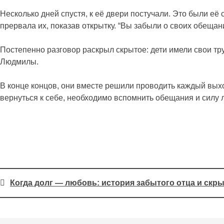
Несколько дней спустя, к её двери постучали. Это были её
прервала их, показав открытку. “Вы забыли о своих обещан
Постепенно разговор раскрыл скрытое: дети имели свои тру
Людмилы.
В конце концов, они вместе решили проводить каждый выхо
вернуться к себе, необходимо вспомнить обещания и силу 
Post
Когда долг — любовь: история забытого отца и скр
navigation