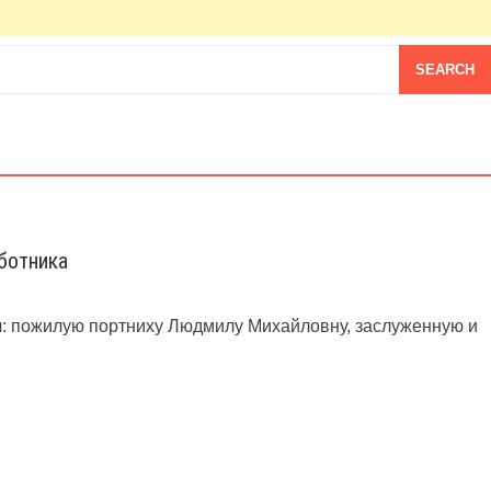
ботника
зал: пожилую портниху Людмилу Михайловну, заслуженную и