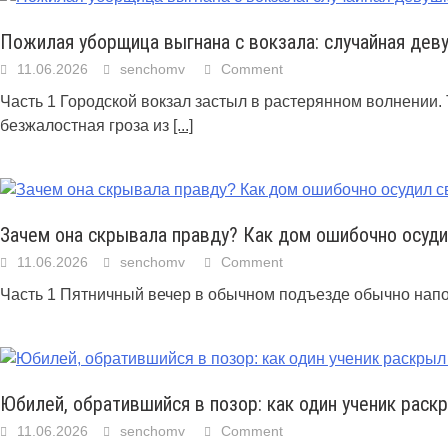
Пожилая уборщица выгнана с вокзала: случайная дев
11.06.2026
senchomv
Comment
Часть 1 Городской вокзал застыл в растерянном волнении
безжалостная гроза из
[...]
Зачем она скрывала правду? Как дом ошибочно осуд
11.06.2026
senchomv
Comment
Часть 1 Пятничный вечер в обычном подъезде обычно напол
Юбилей, обратившийся в позор: как один ученик раск
11.06.2026
senchomv
Comment