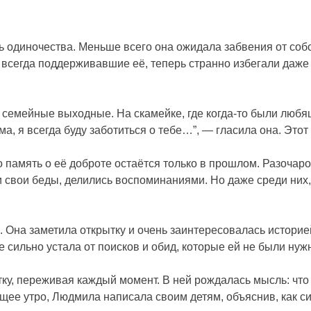
 одиночества. Меньше всего она ожидала забвения от собст
 всегда поддерживавшие её, теперь странно избегали даже 
 семейные выходные. На скамейке, где когда-то были любящ
, я всегда буду заботиться о тебе…”, — гласила она. Этот 
о память о её доброте остаётся только в прошлом. Разоча
 свои беды, делились воспоминаниями. Но даже среди них,
я. Она заметила открытку и очень заинтересовалась истори
е сильно устала от поисков и обид, которые ей не были нуж
ку, переживая каждый момент. В ней рождалась мысль: что
щее утро, Людмила написала своим детям, объяснив, как си