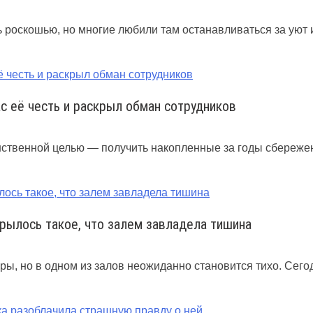
сь роскошью, но многие любили там останавливаться за ую
ас её честь и раскрыл обман сотрудников
динственной целью — получить накопленные за годы сбереж
рылось такое, что залем завладела тишина
ры, но в одном из залов неожиданно становится тихо. Сего