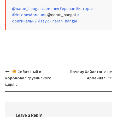
@naran_hangai
#армения
#ереван
#история
#ИсторияАрмении
@naran_hangai
♬
оригинальный звук – naran_hangai
Post
Смбат I-ый и
Почему Хайастан а не
navigation
короновал грузинского
Армения?
царя…
Leave a Reply