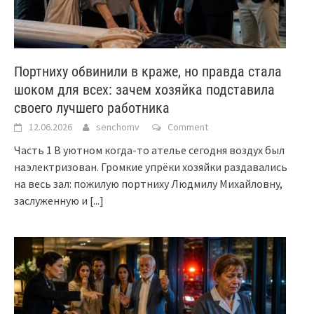
Портниху обвинили в краже, но правда стала
шоком для всех: зачем хозяйка подставила
своего лучшего работника
12.06.2026
senchomv
Comment
Часть 1 В уютном когда-то ателье сегодня воздух был
наэлектризован. Громкие упрёки хозяйки раздавались
на весь зал: пожилую портниху Людмилу Михайловну,
заслуженную и
[...]