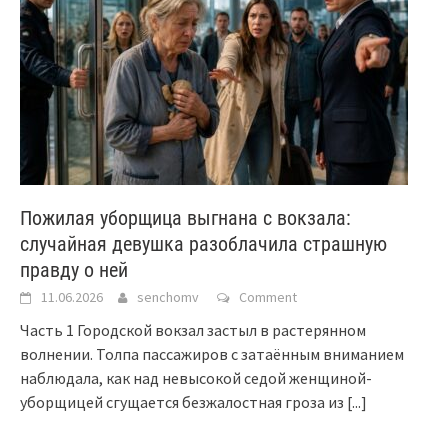
Пожилая уборщица выгнана с вокзала:
случайная девушка разоблачила страшную
правду о ней
11.06.2026
senchomv
Comment
Часть 1 Городской вокзал застыл в растерянном
волнении. Толпа пассажиров с затаённым вниманием
наблюдала, как над невысокой седой женщиной-
уборщицей сгущается безжалостная гроза из
[...]