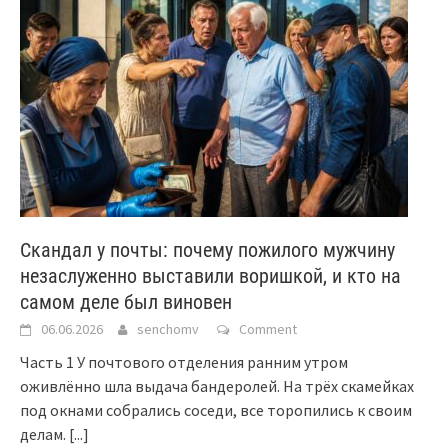
Скандал у почты: почему пожилого мужчину
незаслуженно выставили воришкой, и кто на
самом деле был виновен
06.06.2026
senchomv
Comment
Часть 1 У почтового отделения ранним утром
оживлённо шла выдача бандеролей. На трёх скамейках
под окнами собрались соседи, все торопились к своим
делам.
[...]