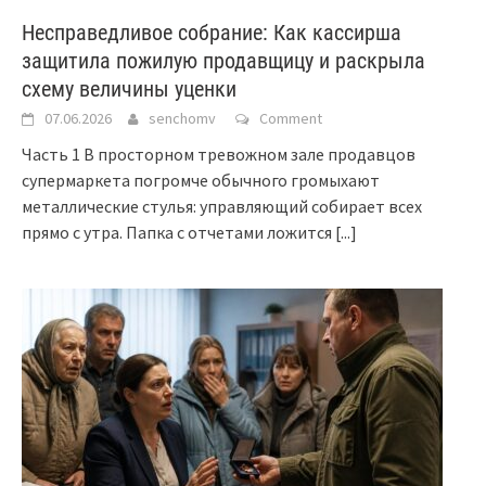
Несправедливое собрание: Как кассирша
защитила пожилую продавщицу и раскрыла
схему величины уценки
07.06.2026
senchomv
Comment
Часть 1 В просторном тревожном зале продавцов
супермаркета погромче обычного громыхают
металлические стулья: управляющий собирает всех
прямо с утра. Папка с отчетами ложится
[...]