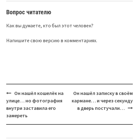
Вопрос читателю
Как вы думаете, кто был этот человек?
Напишите свою версию в комментариях.
Post
Он нашёл кошелёк на
Он нашёл записку в своём
navigation
улице… но фотография
кармане… и через секунду
внутри заставила его
в дверь постучали…
замереть