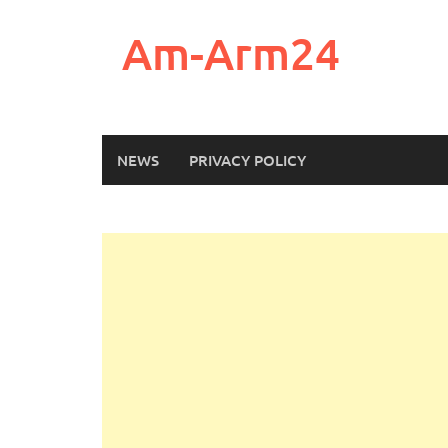
Skip
to
Am-Arm24
content
NEWS
PRIVACY POLICY