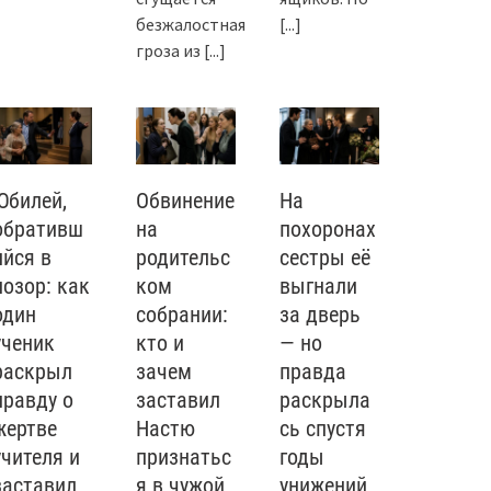
безжалостная
[...]
гроза из
[...]
Юбилей,
Обвинение
На
обративш
на
похоронах
ийся в
родительс
сестры её
позор: как
ком
выгнали
один
собрании:
за дверь
ученик
кто и
— но
раскрыл
зачем
правда
правду о
заставил
раскрыла
жертве
Настю
сь спустя
учителя и
признатьс
годы
заставил
я в чужой
унижений