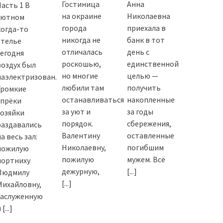
Гостиница
Анна
Часть 1 В
на окраине
Николаевна
уютном
города
приехала в
когда-то
никогда не
банк в тот
ателье
отличалась
день с
сегодня
роскошью,
единственной
воздух был
но многие
целью —
наэлектризован.
любили там
получить
Громкие
останавливаться
накопленные
упрёки
за уют и
за годы
хозяйки
порядок.
сбережения,
раздавались
Валентину
оставленные
а весь зал:
Николаевну,
погибшим
пожилую
пожилую
мужем. Всё
портниху
дежурную,
[...]
Людмилу
[...]
Михайловну,
заслуженную
и
[...]