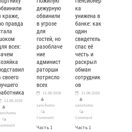
Портниху
Пожилую
Пенсионер
обвинили
дежурную
ка
в краже,
обвинили
унижена в
но правда
в угрозе
банке: как
стала
для
один
шоком
гостей, но
свидетель
для всех:
разоблаче
спас её
зачем
ние
честь и
хозяйка
админист
раскрыл
подставил
раторши
обман
а своего
потрясло
сотрудник
лучшего
всех
ов
работника
11.06.2026
11.06.2026
12.06.2026
senchomv
senchomv
senchomv
Comment
Comment
Comment
Часть 1
Часть 1