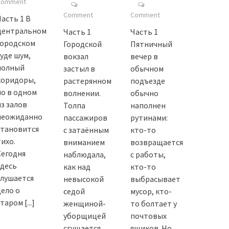
Comment
Comment
Comment
Часть 1 В
центральном
Часть 1
Часть 1
городском
Городской
Пятничный
суде шум,
вокзал
вечер в
полный
застыл в
обычном
коридоры,
растерянном
подъезде
но в одном
волнении.
обычно
из залов
Толпа
наполнен
неожиданно
пассажиров
рутинами:
становится
с затаённым
кто-то
тихо.
вниманием
возвращается
Сегодня
наблюдала,
с работы,
здесь
как над
кто-то
слушается
невысокой
выбрасывает
дело о
седой
мусор, кто-
старом
[...]
женщиной-
то болтает у
уборщицей
почтовых
сгущается
ящиков. Но