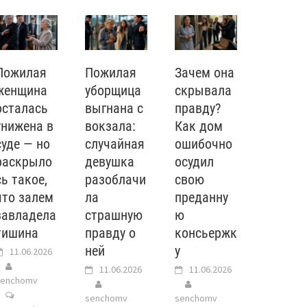
Пожилая
Пожилая
Зачем она
женщина
уборщица
скрывала
осталась
выгнана с
правду?
унижена в
вокзала:
Как дом
суде — но
случайная
ошибочно
раскрыло
девушка
осудил
сь такое,
разоблачи
свою
что залем
ла
преданну
завладела
страшную
ю
тишина
правду о
консьержк
ней
у
11.06.2026
11.06.2026
11.06.2026
senchomv
senchomv
senchomv