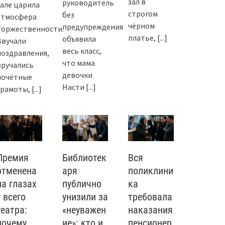
зал в
руководитель
зале царила
строгом
без
атмосфера
чёрном
предупреждения
торжественности.
платье,
[...]
объявила
Звучали
весь класс,
поздравления,
что мама
вручались
девочки
почётные
Насти
[...]
грамоты,
[...]
Премия
Библиотек
Вся
отменена
аря
поликлини
на глазах
публично
ка
у всего
унизили за
требовала
театра:
«неуважен
наказания
почему
ие»: кто и
пенсионер