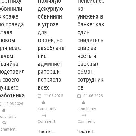
Портниху
Пожилую
Пенсионер
обвинили
дежурную
ка
в краже,
обвинили
унижена в
но правда
в угрозе
банке: как
стала
для
один
шоком
гостей, но
свидетель
для всех:
разоблаче
спас её
зачем
ние
честь и
хозяйка
админист
раскрыл
подставил
раторши
обман
а своего
потрясло
сотрудник
лучшего
всех
ов
работника
11.06.2026
11.06.2026
12.06.2026
senchomv
senchomv
senchomv
Comment
Comment
Comment
Часть 1
Часть 1