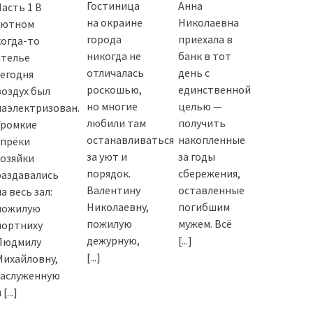
Гостиница
Анна
Часть 1 В
на окраине
Николаевна
уютном
города
приехала в
когда-то
никогда не
банк в тот
ателье
отличалась
день с
сегодня
роскошью,
единственной
воздух был
но многие
целью —
наэлектризован.
любили там
получить
Громкие
останавливаться
накопленные
упрёки
за уют и
за годы
хозяйки
порядок.
сбережения,
раздавались
Валентину
оставленные
а весь зал:
Николаевну,
погибшим
пожилую
пожилую
мужем. Всё
портниху
дежурную,
[...]
Людмилу
[...]
Михайловну,
заслуженную
и
[...]