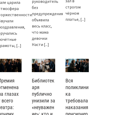
зал в
руководитель
зале царила
строгом
без
атмосфера
чёрном
предупреждения
торжественности.
платье,
[...]
объявила
Звучали
весь класс,
поздравления,
что мама
вручались
девочки
почётные
Насти
[...]
грамоты,
[...]
Премия
Библиотек
Вся
отменена
аря
поликлини
на глазах
публично
ка
у всего
унизили за
требовала
театра:
«неуважен
наказания
почему
ие»: кто и
пенсионер