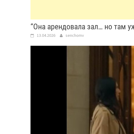
“Она арендовала зал… но там 
13.04.2026
senchomv