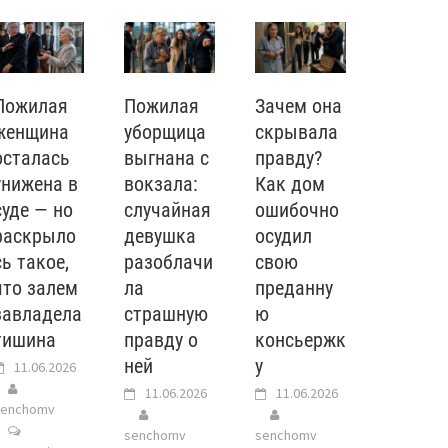
Пожилая
Пожилая
Зачем она
женщина
уборщица
скрывала
осталась
выгнана с
правду?
унижена в
вокзала:
Как дом
суде — но
случайная
ошибочно
раскрыло
девушка
осудил
сь такое,
разоблачи
свою
что залем
ла
преданну
завладела
страшную
ю
тишина
правду о
консьержк
ней
у
11.06.2026
11.06.2026
11.06.2026
senchomv
senchomv
senchomv