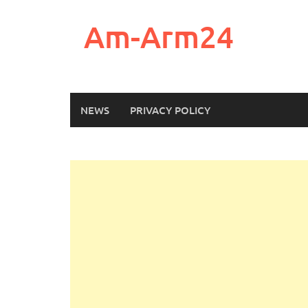
Skip
to
Am-Arm24
content
NEWS
PRIVACY POLICY