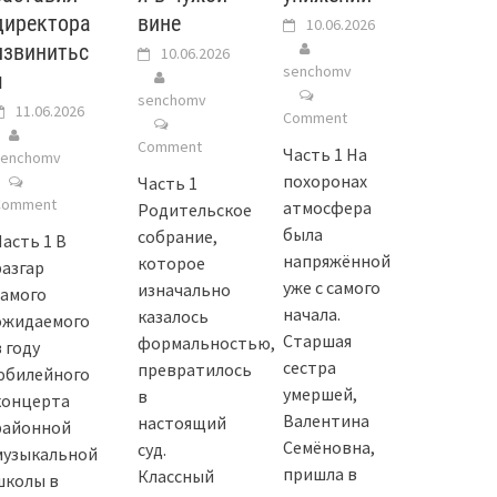
директора
вине
10.06.2026
извинитьс
10.06.2026
senchomv
я
senchomv
11.06.2026
Comment
Comment
Часть 1 На
senchomv
похоронах
Часть 1
Comment
атмосфера
Родительское
была
собрание,
Часть 1 В
напряжённой
которое
разгар
уже с самого
изначально
самого
начала.
казалось
ожидаемого
Старшая
формальностью,
 году
сестра
превратилось
юбилейного
умершей,
в
концерта
Валентина
настоящий
районной
Семёновна,
суд.
музыкальной
пришла в
Классный
школы в