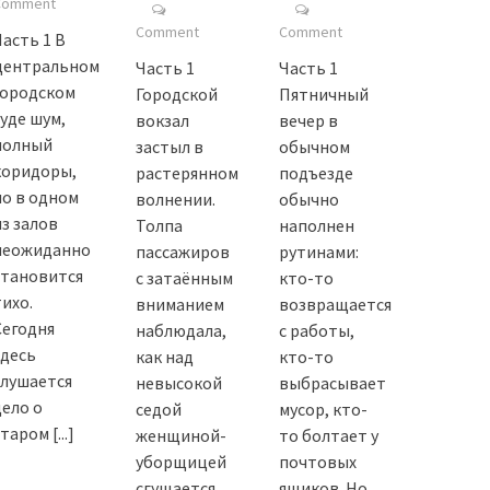
Comment
Comment
Comment
Часть 1 В
центральном
Часть 1
Часть 1
городском
Городской
Пятничный
суде шум,
вокзал
вечер в
полный
застыл в
обычном
коридоры,
растерянном
подъезде
но в одном
волнении.
обычно
из залов
Толпа
наполнен
неожиданно
пассажиров
рутинами:
становится
с затаённым
кто-то
тихо.
вниманием
возвращается
Сегодня
наблюдала,
с работы,
здесь
как над
кто-то
слушается
невысокой
выбрасывает
дело о
седой
мусор, кто-
старом
[...]
женщиной-
то болтает у
уборщицей
почтовых
сгущается
ящиков. Но