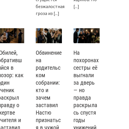
безжалостная
[...]
гроза из
[...]
Юбилей,
Обвинение
На
обративш
на
похоронах
ийся в
родительс
сестры её
позор: как
ком
выгнали
один
собрании:
за дверь
ученик
кто и
— но
раскрыл
зачем
правда
правду о
заставил
раскрыла
жертве
Настю
сь спустя
учителя и
признатьс
годы
заставил
я в чужой
унижений