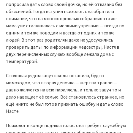
попросила дать слово своей дочке, но ей отказано без
объяснений. Тогда вступил психолог: она обратила
внимание, что на многих прошлых собраниях эта же
мама уже сталкивалась с мелкими упрёками — всегда по
одним и тем же поводам и всегда от одних и тех же
людей. В этот раз родителям даже не удосужились
проверить даты: по информации медсестры, Настя в
двух перечисленных случаях вообще лежала дома с
температурой.
Стоявшая рядом завуч школы вставила, будто
мимоходом, что вторая девочка — жертва травли —
давно жалуется на всю параллель, и только завуч то и
дело навещает её семью. Всё становилось страннее, но
ещё никто не был готов признать ошибку и дать слово
Насте.
Психолог в конце подняла голос: она требует служебную
проверку, а отказ давать слово ребёнку и блокировка