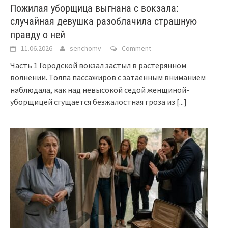
Пожилая уборщица выгнана с вокзала:
случайная девушка разоблачила страшную
правду о ней
11.06.2026
senchomv
Comment
Часть 1 Городской вокзал застыл в растерянном
волнении. Толпа пассажиров с затаённым вниманием
наблюдала, как над невысокой седой женщиной-
уборщицей сгущается безжалостная гроза из
[...]