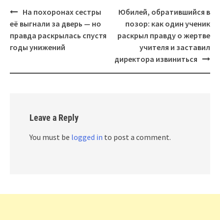
Post
На похоронах сестры
Юбилей, обратившийся в
navigation
её выгнали за дверь — но
позор: как один ученик
правда раскрылась спустя
раскрыл правду о жертве
годы унижений
учителя и заставил
директора извиниться
Leave a Reply
You must be
logged in
to post a comment.