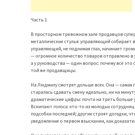
Часть 1
В просторном тревожном зале продавцов супе
металлические стулья: управляющий собирает вс
управляющий, не поднимая глаз, начинает гро
— огромное количество товаров отправлено в у
а у руководства — один вопрос: почему всё эт
той же продавщицы.
На Людмилу смотрят дольше всех. Она — самая п
старалась сдавать смену идеально, ни на минуту
драматические цифры: почти на треть больше 
Вскипают голоса: кто-то из молодых сотрудниц
подсобки последней; другие строят догадки, чт
уведомление о первом взыскании, как доказател