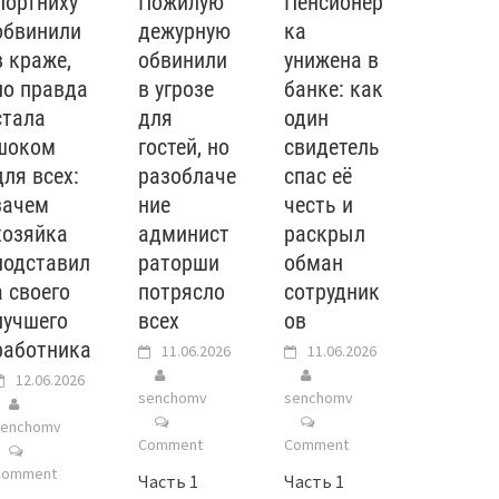
Портниху
Пожилую
Пенсионер
обвинили
дежурную
ка
в краже,
обвинили
унижена в
но правда
в угрозе
банке: как
стала
для
один
шоком
гостей, но
свидетель
для всех:
разоблаче
спас её
зачем
ние
честь и
хозяйка
админист
раскрыл
подставил
раторши
обман
а своего
потрясло
сотрудник
лучшего
всех
ов
работника
11.06.2026
11.06.2026
12.06.2026
senchomv
senchomv
senchomv
Comment
Comment
Comment
Часть 1
Часть 1