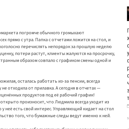
рмаркета погромче обычного громыхают
ех прямо с утра. Папка с отчетами ложится на стол, и
мкоголосно перечислять непорядок за прошлую неделю
ценку, потери растут, клиенты жалуются на просрочку,
о странным образом совпало с графиком смены одной и
ожилая, осталась работать из-за пенсии, всегда
 не отходила от прилавка. А сегодня в отчетах —
уценённых продуктов под её рабочий график!
 открыто произносит, что Людмила всегда уходит из
о у неё есть свой интерес. Управляющий кидает на стол
ьство того, что бумажные следы ведут именно к ней.