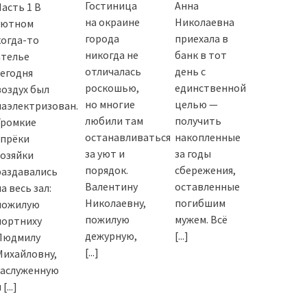
Гостиница
Анна
Часть 1 В
на окраине
Николаевна
уютном
города
приехала в
когда-то
никогда не
банк в тот
ателье
отличалась
день с
сегодня
роскошью,
единственной
воздух был
но многие
целью —
наэлектризован.
любили там
получить
Громкие
останавливаться
накопленные
упрёки
за уют и
за годы
хозяйки
порядок.
сбережения,
раздавались
Валентину
оставленные
а весь зал:
Николаевну,
погибшим
пожилую
пожилую
мужем. Всё
портниху
дежурную,
[...]
Людмилу
[...]
Михайловну,
заслуженную
и
[...]