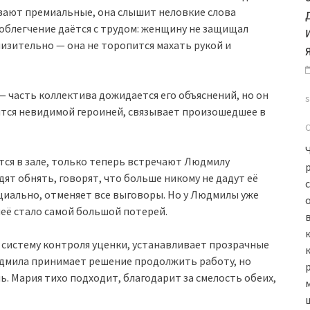
вают премиальные, она слышит неловкие слова
 облегчение даётся с трудом: женщину не защищал
унизительно — она не торопится махать рукой и
 часть коллектива дожидается его объяснений, но он
ится невидимой героиней, связывает произошедшее в
тся в зале, только теперь встречают Людмилу
ят обнять, говорят, что больше никому не дадут её
иально, отменяет все выговоры. Но у Людмилы уже
неё стало самой большой потерей.
в
 систему контроля уценки, устанавливает прозрачные
юдмила принимает решение продолжить работу, но
ь. Мария тихо подходит, благодарит за смелость обеих,