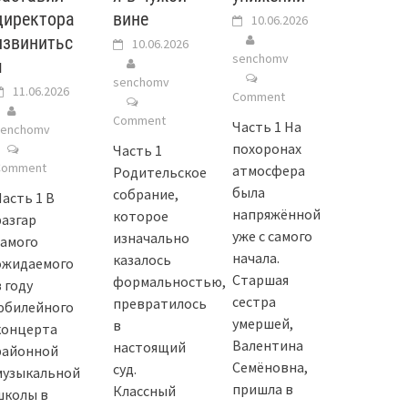
директора
вине
10.06.2026
извинитьс
10.06.2026
senchomv
я
senchomv
11.06.2026
Comment
Comment
Часть 1 На
senchomv
похоронах
Часть 1
Comment
атмосфера
Родительское
была
собрание,
Часть 1 В
напряжённой
которое
разгар
уже с самого
изначально
самого
начала.
казалось
ожидаемого
Старшая
формальностью,
 году
сестра
превратилось
юбилейного
умершей,
в
концерта
Валентина
настоящий
районной
Семёновна,
суд.
музыкальной
пришла в
Классный
школы в