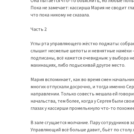
Она пытается что-то объяснить, но любые попы
Пока не замечает: кассирша Мария не сводит гла
что пока никому не сказала.
Часть 2
Углы рта управляющего жёстко поджаты: собран
слышит несмелые шепоты и невнятные намёки —
подписаны, всё кажется очевидным: у выбора не
махинациях, либо подыскивай другое место.
Мария вспоминает, как во время смен начальни
многих отпускали досрочно, и тогда именно Се
направлении. Только совесть мешала ей говор
начальства, тем более, когда у Сергея были сво
глазах у кассирши промелькнуло что-то похоже
В зале сгущается молчание. Пару сотрудников за
Управляющий всё больше давит, бьёт по столу л