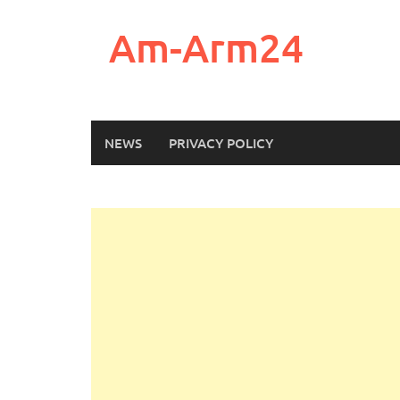
Skip
to
Am-Arm24
content
NEWS
PRIVACY POLICY