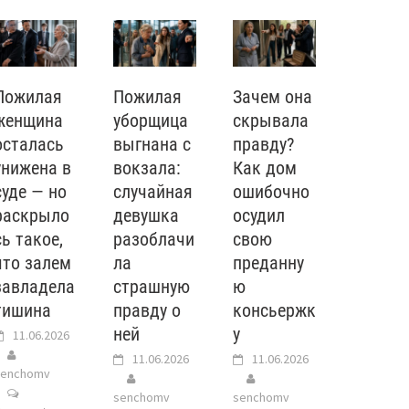
Пожилая
Пожилая
Зачем она
женщина
уборщица
скрывала
осталась
выгнана с
правду?
унижена в
вокзала:
Как дом
суде — но
случайная
ошибочно
раскрыло
девушка
осудил
сь такое,
разоблачи
свою
что залем
ла
преданну
завладела
страшную
ю
тишина
правду о
консьержк
ней
у
11.06.2026
11.06.2026
11.06.2026
senchomv
senchomv
senchomv