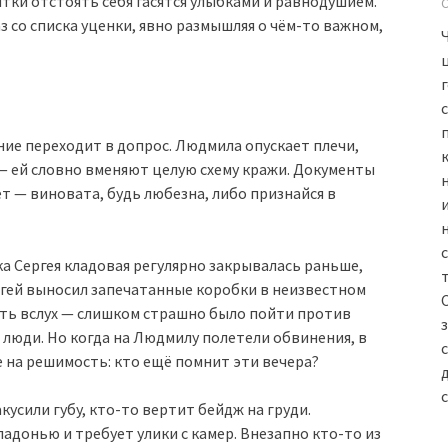
тки отстоять себя гасятся улыбками и равнодушием.
з со списка уценки, явно размышляя о чём-то важном,
ие переходит в допрос. Людмила опускает плечи,
 ей словно вменяют целую схему кражи. Документы
т — виновата, будь любезна, либо признайся в
ка Сергея кладовая регулярно закрывалась раньше,
ргей выносил запечатанные коробки в неизвестном
ить вслух — слишком страшно было пойти против
и люди. Но когда на Людмилу полетели обвинения, в
е на решимость: кто ещё помнит эти вечера?
кусили губу, кто-то вертит бейдж на груди.
адонью и требует улики с камер. Внезапно кто-то из