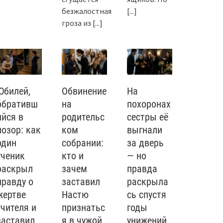
безжалостная
[...]
гроза из
[...]
Юбилей,
Обвинение
На
обративш
на
похоронах
ийся в
родительс
сестры её
позор: как
ком
выгнали
один
собрании:
за дверь
ученик
кто и
— но
раскрыл
зачем
правда
правду о
заставил
раскрыла
жертве
Настю
сь спустя
учителя и
признатьс
годы
заставил
я в чужой
унижений