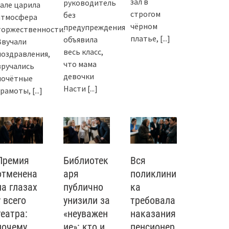
зал в
руководитель
зале царила
строгом
без
атмосфера
чёрном
предупреждения
торжественности.
платье,
[...]
объявила
Звучали
весь класс,
поздравления,
что мама
вручались
девочки
почётные
Насти
[...]
грамоты,
[...]
Премия
Библиотек
Вся
отменена
аря
поликлини
на глазах
публично
ка
у всего
унизили за
требовала
театра:
«неуважен
наказания
почему
ие»: кто и
пенсионер