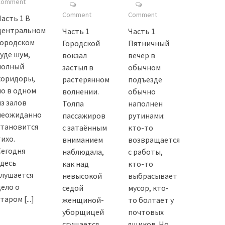
Comment
Comment
Comment
Часть 1 В
центральном
Часть 1
Часть 1
городском
Городской
Пятничный
суде шум,
вокзал
вечер в
полный
застыл в
обычном
коридоры,
растерянном
подъезде
но в одном
волнении.
обычно
из залов
Толпа
наполнен
неожиданно
пассажиров
рутинами:
становится
с затаённым
кто-то
тихо.
вниманием
возвращается
Сегодня
наблюдала,
с работы,
здесь
как над
кто-то
слушается
невысокой
выбрасывает
дело о
седой
мусор, кто-
старом
[...]
женщиной-
то болтает у
уборщицей
почтовых
сгущается
ящиков. Но