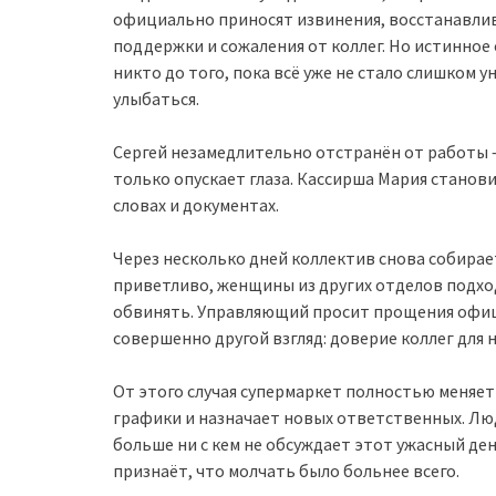
официально приносят извинения, восстанавли
поддержки и сожаления от коллег. Но истинное
никто до того, пока всё уже не стало слишком 
улыбаться.
Сергей незамедлительно отстранён от работы —
только опускает глаза. Кассирша Мария станов
словах и документах.
Через несколько дней коллектив снова собирае
приветливо, женщины из других отделов подход
обвинять. Управляющий просит прощения офиц
совершенно другой взгляд: доверие коллег для 
От этого случая супермаркет полностью меняет
графики и назначает новых ответственных. Л
больше ни с кем не обсуждает этот ужасный ден
признаёт, что молчать было больнее всего.