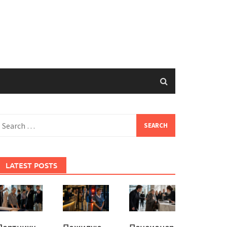
earch
or:
LATEST POSTS