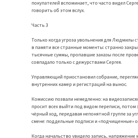
покупателей вспоминает, что часто видел Серге
говорить об этом вслух.
Часть 3
Только когда угроза увольнения для Людмилы ст
в памяти все странные моменты: странно закр
тысячные суммы, пропавшие заказы после провер
совпадало только с дежурствами Сергея.
Управляющий приостановил собрание, перегляну
внутренних камер и регистраций на вынос.
Комиссию позвали немедленно: на видеозаписях
просит всех выйти под видом переписи, потом 
чёрный ход, передавая непонятной группе за у
смене: поддельные подписи и «подчищенные» о
Когда начальство увидело запись, напряжение