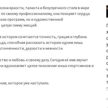
олом яркости, таланта и безупречного стиля в мире
я по своему профессионализму, она покоряет сердца
воих программ, но и художественной
 целую гамму эмоций.
в котором сочетаются точность, грация и глубина.
льда, способная рассказать историю одним лишь
 утончённости, дерзости и нежности.
тво и любовь к своему делу. Сегодня её имя звучит
Она вдохновляет целое поколение юных спортсменов и
ния, которое уже наступило.