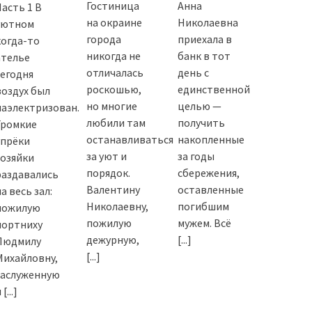
Гостиница
Анна
Часть 1 В
на окраине
Николаевна
уютном
города
приехала в
когда-то
никогда не
банк в тот
ателье
отличалась
день с
сегодня
роскошью,
единственной
воздух был
но многие
целью —
наэлектризован.
любили там
получить
Громкие
останавливаться
накопленные
упрёки
за уют и
за годы
хозяйки
порядок.
сбережения,
раздавались
Валентину
оставленные
а весь зал:
Николаевну,
погибшим
пожилую
пожилую
мужем. Всё
портниху
дежурную,
[...]
Людмилу
[...]
Михайловну,
заслуженную
и
[...]