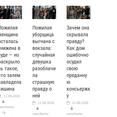
Пожилая
Пожилая
Зачем она
женщина
уборщица
скрывала
осталась
выгнана с
правду?
унижена в
вокзала:
Как дом
суде — но
случайная
ошибочно
раскрыло
девушка
осудил
сь такое,
разоблачи
свою
что залем
ла
преданну
завладела
страшную
ю
тишина
правду о
консьержк
ней
у
11.06.2026
11.06.2026
11.06.2026
senchomv
senchomv
senchomv