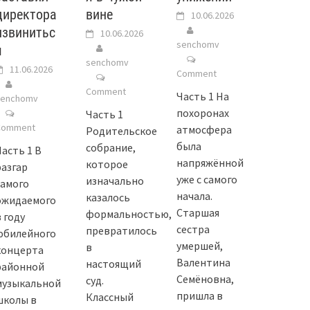
директора
вине
10.06.2026
извинитьс
10.06.2026
senchomv
я
senchomv
11.06.2026
Comment
Comment
Часть 1 На
senchomv
похоронах
Часть 1
Comment
атмосфера
Родительское
была
собрание,
Часть 1 В
напряжённой
которое
разгар
уже с самого
изначально
самого
начала.
казалось
ожидаемого
Старшая
формальностью,
 году
сестра
превратилось
юбилейного
умершей,
в
концерта
Валентина
настоящий
районной
Семёновна,
суд.
музыкальной
пришла в
Классный
школы в