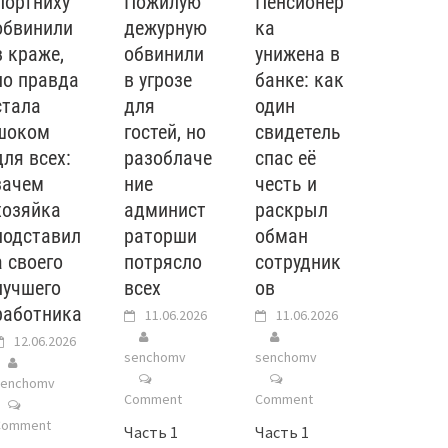
Портниху
Пожилую
Пенсионер
обвинили
дежурную
ка
в краже,
обвинили
унижена в
но правда
в угрозе
банке: как
стала
для
один
шоком
гостей, но
свидетель
для всех:
разоблаче
спас её
зачем
ние
честь и
хозяйка
админист
раскрыл
подставил
раторши
обман
а своего
потрясло
сотрудник
лучшего
всех
ов
работника
11.06.2026
11.06.2026
12.06.2026
senchomv
senchomv
senchomv
Comment
Comment
Comment
Часть 1
Часть 1