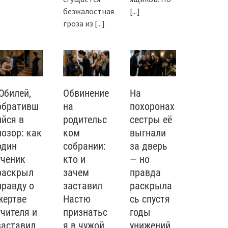
безжалостная
[...]
гроза из
[...]
Юбилей,
Обвинение
На
обративш
на
похоронах
ийся в
родительс
сестры её
позор: как
ком
выгнали
один
собрании:
за дверь
ученик
кто и
— но
раскрыл
зачем
правда
правду о
заставил
раскрыла
жертве
Настю
сь спустя
учителя и
признатьс
годы
заставил
я в чужой
унижений