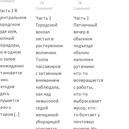
Comment
Comment
Comment
Часть 1 В
центральном
Часть 1
Часть 1
городском
Городской
Пятничный
суде шум,
вокзал
вечер в
полный
застыл в
обычном
коридоры,
растерянном
подъезде
но в одном
волнении.
обычно
из залов
Толпа
наполнен
неожиданно
пассажиров
рутинами:
становится
с затаённым
кто-то
тихо.
вниманием
возвращается
Сегодня
наблюдала,
с работы,
здесь
как над
кто-то
слушается
невысокой
выбрасывает
дело о
седой
мусор, кто-
старом
[...]
женщиной-
то болтает у
уборщицей
почтовых
сгущается
ящиков. Но