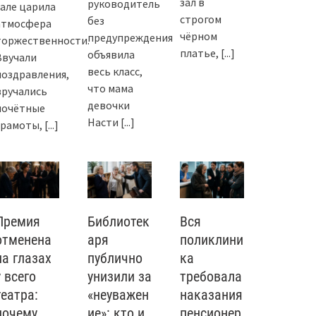
зал в
руководитель
зале царила
строгом
без
атмосфера
чёрном
предупреждения
торжественности.
платье,
[...]
объявила
Звучали
весь класс,
поздравления,
что мама
вручались
девочки
почётные
Насти
[...]
грамоты,
[...]
Премия
Библиотек
Вся
отменена
аря
поликлини
на глазах
публично
ка
у всего
унизили за
требовала
театра:
«неуважен
наказания
почему
ие»: кто и
пенсионер