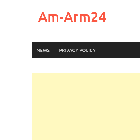
Skip
to
Am-Arm24
content
NEWS
PRIVACY POLICY