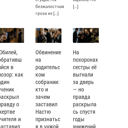
безжалостная
[...]
гроза из
[...]
Юбилей,
Обвинение
На
обративш
на
похоронах
ийся в
родительс
сестры её
позор: как
ком
выгнали
один
собрании:
за дверь
ученик
кто и
— но
раскрыл
зачем
правда
правду о
заставил
раскрыла
жертве
Настю
сь спустя
учителя и
признатьс
годы
заставил
я в чужой
унижений