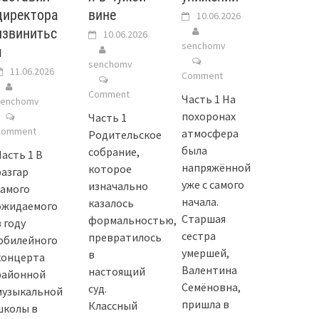
директора
вине
10.06.2026
извинитьс
10.06.2026
senchomv
я
senchomv
11.06.2026
Comment
Comment
Часть 1 На
senchomv
похоронах
Часть 1
Comment
атмосфера
Родительское
была
собрание,
Часть 1 В
напряжённой
которое
разгар
уже с самого
изначально
самого
начала.
казалось
ожидаемого
Старшая
формальностью,
 году
сестра
превратилось
юбилейного
умершей,
в
концерта
Валентина
настоящий
районной
Семёновна,
суд.
музыкальной
пришла в
Классный
школы в