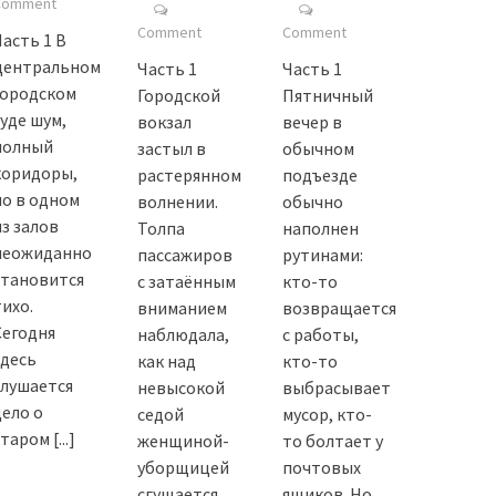
Comment
Comment
Comment
Часть 1 В
центральном
Часть 1
Часть 1
городском
Городской
Пятничный
суде шум,
вокзал
вечер в
полный
застыл в
обычном
коридоры,
растерянном
подъезде
но в одном
волнении.
обычно
из залов
Толпа
наполнен
неожиданно
пассажиров
рутинами:
становится
с затаённым
кто-то
тихо.
вниманием
возвращается
Сегодня
наблюдала,
с работы,
здесь
как над
кто-то
слушается
невысокой
выбрасывает
дело о
седой
мусор, кто-
старом
[...]
женщиной-
то болтает у
уборщицей
почтовых
сгущается
ящиков. Но