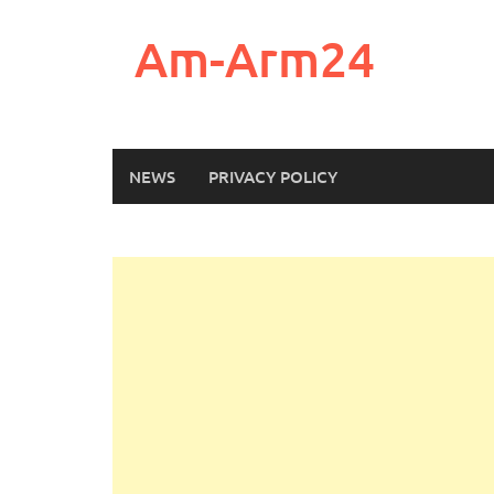
Skip
to
Am-Arm24
content
NEWS
PRIVACY POLICY