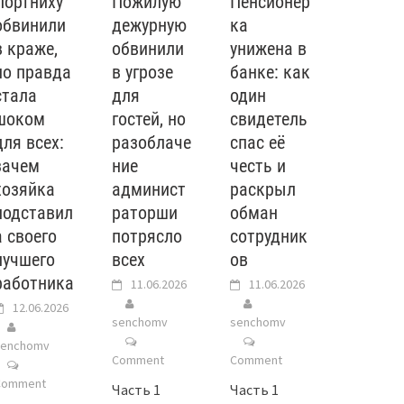
Портниху
Пожилую
Пенсионер
обвинили
дежурную
ка
в краже,
обвинили
унижена в
но правда
в угрозе
банке: как
стала
для
один
шоком
гостей, но
свидетель
для всех:
разоблаче
спас её
зачем
ние
честь и
хозяйка
админист
раскрыл
подставил
раторши
обман
а своего
потрясло
сотрудник
лучшего
всех
ов
работника
11.06.2026
11.06.2026
12.06.2026
senchomv
senchomv
senchomv
Comment
Comment
Comment
Часть 1
Часть 1