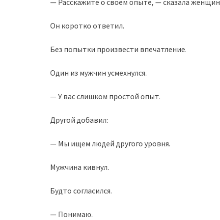
— Расскажите о своём опыте, — сказала женщина
Он коротко ответил.
Без попытки произвести впечатление.
Один из мужчин усмехнулся.
— У вас слишком простой опыт.
Другой добавил:
— Мы ищем людей другого уровня.
Мужчина кивнул.
Будто согласился.
— Понимаю.