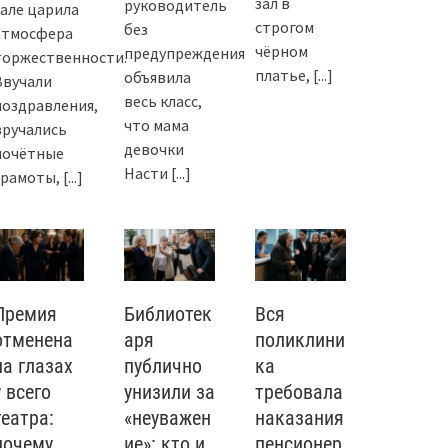
зал в
руководитель
зале царила
строгом
без
атмосфера
чёрном
предупреждения
торжественности.
платье,
[...]
объявила
Звучали
весь класс,
поздравления,
что мама
вручались
девочки
почётные
Насти
[...]
грамоты,
[...]
Премия
Библиотек
Вся
отменена
аря
поликлини
на глазах
публично
ка
у всего
унизили за
требовала
театра:
«неуважен
наказания
почему
ие»: кто и
пенсионер