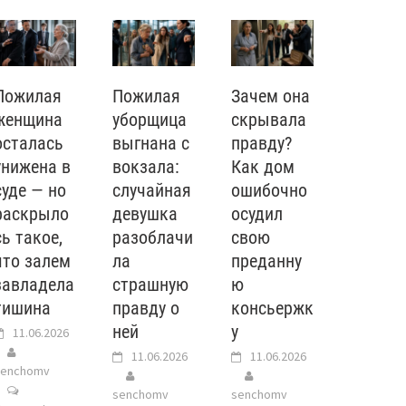
Пожилая
Пожилая
Зачем она
женщина
уборщица
скрывала
осталась
выгнана с
правду?
унижена в
вокзала:
Как дом
суде — но
случайная
ошибочно
раскрыло
девушка
осудил
сь такое,
разоблачи
свою
что залем
ла
преданну
завладела
страшную
ю
тишина
правду о
консьержк
ней
у
11.06.2026
11.06.2026
11.06.2026
senchomv
senchomv
senchomv