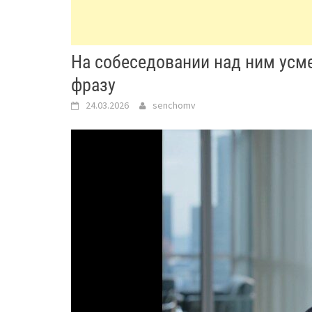
На собеседовании над ним усме
фразу
24.03.2026
senchomv