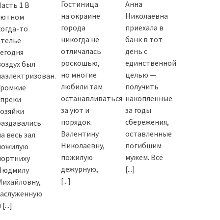
Гостиница
Анна
Часть 1 В
на окраине
Николаевна
уютном
города
приехала в
когда-то
никогда не
банк в тот
ателье
отличалась
день с
сегодня
роскошью,
единственной
воздух был
но многие
целью —
наэлектризован.
любили там
получить
Громкие
останавливаться
накопленные
упрёки
за уют и
за годы
хозяйки
порядок.
сбережения,
раздавались
Валентину
оставленные
а весь зал:
Николаевну,
погибшим
пожилую
пожилую
мужем. Всё
портниху
дежурную,
[...]
Людмилу
[...]
Михайловну,
заслуженную
и
[...]