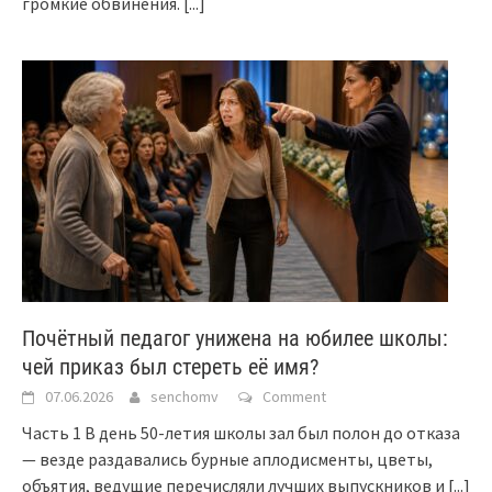
громкие обвинения.
[...]
Почётный педагог унижена на юбилее школы:
чей приказ был стереть её имя?
07.06.2026
senchomv
Comment
Часть 1 В день 50-летия школы зал был полон до отказа
— везде раздавались бурные аплодисменты, цветы,
объятия, ведущие перечисляли лучших выпускников и
[...]