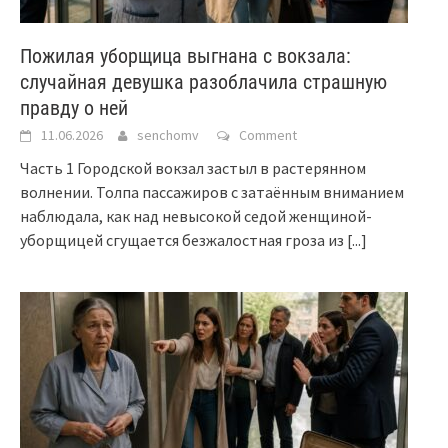
Пожилая уборщица выгнана с вокзала:
случайная девушка разоблачила страшную
правду о ней
11.06.2026
senchomv
Comment
Часть 1 Городской вокзал застыл в растерянном
волнении. Толпа пассажиров с затаённым вниманием
наблюдала, как над невысокой седой женщиной-
уборщицей сгущается безжалостная гроза из
[...]