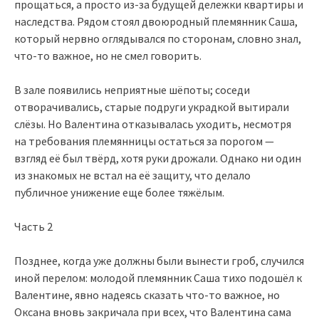
прощаться, а просто из-за будущей дележки квартиры и
наследства. Рядом стоял двоюродный племянник Саша,
который нервно оглядывался по сторонам, словно знал,
что-то важное, но не смел говорить.
В зале появились неприятные шёпоты; соседи
отворачивались, старые подруги украдкой вытирали
слёзы. Но Валентина отказывалась уходить, несмотря
на требования племянницы остаться за порогом —
взгляд её был твёрд, хотя руки дрожали. Однако ни один
из знакомых не встал на её защиту, что делало
публичное унижение еще более тяжёлым.
Часть 2
Позднее, когда уже должны были вынести гроб, случился
иной перелом: молодой племянник Саша тихо подошёл к
Валентине, явно надеясь сказать что-то важное, но
Оксана вновь закричала при всех, что Валентина сама