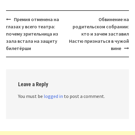
Post
Премия отменена на
Обвинение на
navigation
глазах у всего театра:
родительском собрании:
почему зрительница из
кто и зачем заставил
зала встала на защиту
Настю признаться в чужой
билетёрши
вине
Leave a Reply
You must be
logged in
to post a comment.