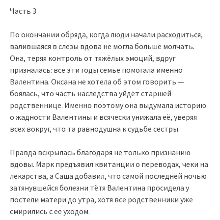
Часть 3
По окончании обряда, когда люди начали расходиться,
валившаяся в слёзы вдова не могла больше молчать.
Она, теряя контроль от тяжёлых эмоций, вдруг
призналась: все эти годы семье помогала именно
Валентина. Оксана не хотела об этом говорить —
боялась, что часть наследства уйдёт старшей
родственнице. Именно поэтому она выдумала историю
о жадности Валентины и всячески унижала её, уверяя
всех вокруг, что та равнодушна к судьбе сестры.
Правда вскрылась благодаря не только признанию
вдовы. Марк предъявил квитанции о переводах, чеки на
лекарства, а Саша добавил, что самой последней ночью
затянувшейся болезни тётя Валентина просидела у
постели матери до утра, хотя все родственники уже
смирились с её уходом.