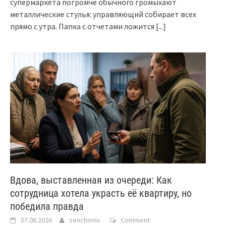
супермаркета погромче обычного громыхают
металлические стулья: управляющий собирает всех
прямо с утра. Папка с отчетами ложится
[...]
Вдова, выставленная из очереди: Как
сотрудница хотела украсть её квартиру, но
победила правда
07.06.2026
senchomv
Comment