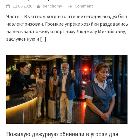
12.06.2026
senchomv
Comment
Часть 1 В уютном когда-то ателье сегодня воздух был
наэлектризован. Громкие упрёки хозяйки раздавались
на весь зал: пожилую портниху Людмилу Михайловну,
заслуженную и
[...]
Пожилую дежурную обвинили в угрозе для