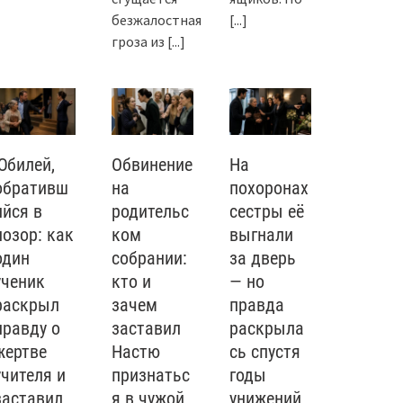
безжалостная
[...]
гроза из
[...]
Юбилей,
Обвинение
На
обративш
на
похоронах
ийся в
родительс
сестры её
позор: как
ком
выгнали
один
собрании:
за дверь
ученик
кто и
— но
раскрыл
зачем
правда
правду о
заставил
раскрыла
жертве
Настю
сь спустя
учителя и
признатьс
годы
заставил
я в чужой
унижений