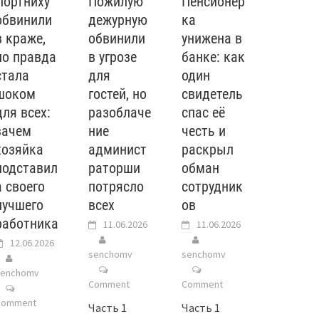
Портниху
Пожилую
Пенсионер
обвинили
дежурную
ка
в краже,
обвинили
унижена в
но правда
в угрозе
банке: как
стала
для
один
шоком
гостей, но
свидетель
для всех:
разоблаче
спас её
зачем
ние
честь и
хозяйка
админист
раскрыл
подставил
раторши
обман
а своего
потрясло
сотрудник
лучшего
всех
ов
работника
11.06.2026
11.06.2026
12.06.2026
senchomv
senchomv
senchomv
Comment
Comment
Comment
Часть 1
Часть 1