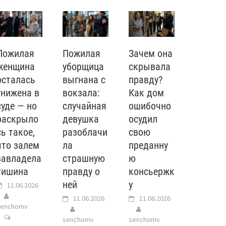
Пожилая
Пожилая
Зачем она
женщина
уборщица
скрывала
осталась
выгнана с
правду?
унижена в
вокзала:
Как дом
суде — но
случайная
ошибочно
раскрыло
девушка
осудил
сь такое,
разоблачи
свою
что залем
ла
преданну
завладела
страшную
ю
тишина
правду о
консьержк
ней
у
11.06.2026
11.06.2026
11.06.2026
senchomv
senchomv
senchomv