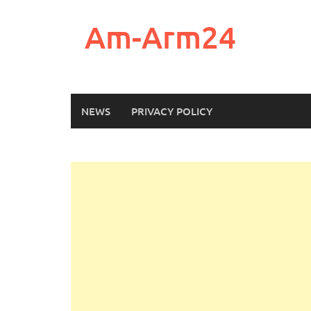
Skip
to
Am-Arm24
content
NEWS
PRIVACY POLICY