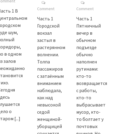
Comment
Comment
Comment
Часть 1 В
центральном
Часть 1
Часть 1
городском
Городской
Пятничный
суде шум,
вокзал
вечер в
полный
застыл в
обычном
коридоры,
растерянном
подъезде
но в одном
волнении.
обычно
из залов
Толпа
наполнен
неожиданно
пассажиров
рутинами:
становится
с затаённым
кто-то
тихо.
вниманием
возвращается
Сегодня
наблюдала,
с работы,
здесь
как над
кто-то
слушается
невысокой
выбрасывает
дело о
седой
мусор, кто-
старом
[...]
женщиной-
то болтает у
уборщицей
почтовых
сгущается
ящиков. Но