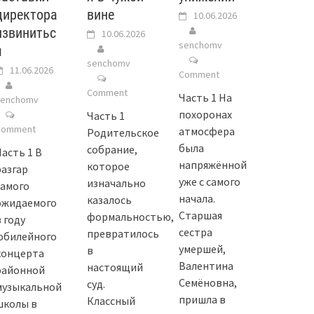
директора
вине
10.06.2026
извинитьс
10.06.2026
senchomv
я
senchomv
11.06.2026
Comment
Comment
Часть 1 На
senchomv
похоронах
Часть 1
Comment
атмосфера
Родительское
была
собрание,
Часть 1 В
напряжённой
которое
разгар
уже с самого
изначально
самого
начала.
казалось
ожидаемого
Старшая
формальностью,
 году
сестра
превратилось
юбилейного
умершей,
в
концерта
Валентина
настоящий
районной
Семёновна,
суд.
музыкальной
пришла в
Классный
школы в