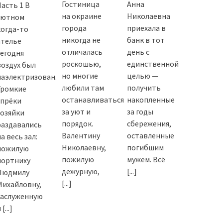
Гостиница
Анна
Часть 1 В
на окраине
Николаевна
уютном
города
приехала в
когда-то
никогда не
банк в тот
ателье
отличалась
день с
сегодня
роскошью,
единственной
воздух был
но многие
целью —
наэлектризован.
любили там
получить
Громкие
останавливаться
накопленные
упрёки
за уют и
за годы
хозяйки
порядок.
сбережения,
раздавались
Валентину
оставленные
а весь зал:
Николаевну,
погибшим
пожилую
пожилую
мужем. Всё
портниху
дежурную,
[...]
Людмилу
[...]
Михайловну,
заслуженную
и
[...]