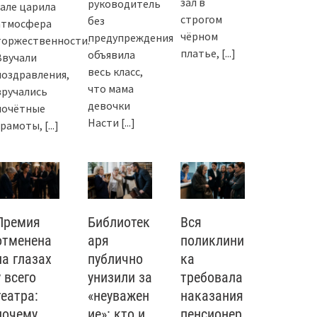
зал в
руководитель
зале царила
строгом
без
атмосфера
чёрном
предупреждения
торжественности.
платье,
[...]
объявила
Звучали
весь класс,
поздравления,
что мама
вручались
девочки
почётные
Насти
[...]
грамоты,
[...]
Премия
Библиотек
Вся
отменена
аря
поликлини
на глазах
публично
ка
у всего
унизили за
требовала
театра:
«неуважен
наказания
почему
ие»: кто и
пенсионер