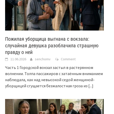
Пожилая уборщица выгнана с вокзала:
случайная девушка разоблачила страшную
правду о ней
11.06.2026
senchomv
Comment
Часть 1 Городской вокзал застыл в растерянном
волнении. Толпа пассажиров с затаённым вниманием
наблюдала, как над невысокой седой женщиной-
уборщицей сгущается безжалостная гроза из
[...]