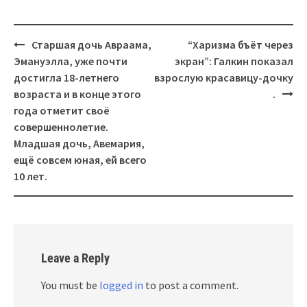
Post
Старшая дочь Авраама,
“Харизма бъёт через
navigation
Эмануэлла, уже почти
экран”: Галкин показал
достигла 18-летнего
взрослую красавицу-дочку
возраста и в конце этого
.
года отметит своё
совершеннолетие.
Младшая дочь, Авемария,
ещё совсем юная, ей всего
10 лет.
Leave a Reply
You must be
logged in
to post a comment.