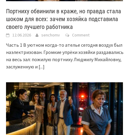
Портниху обвинили в краже, но правда стала
шоком для всех: зачем хозяйка подставила
своего лучшего работника
12.06.2026
senchomv
Comment
Часть 1 В уютном когда-то ателье сегодня воздух был
наэлектризован. Громкие упрёки хозяйки раздавались
на весь зал: пожилую портниху Людмилу Михайловну,
заслуженную и
[...]