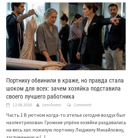
Портниху обвинили в краже, но правда стала
шоком для всех: зачем хозяйка подставила
своего лучшего работника
12.06.2026
senchomv
Comment
Часть 1 В уютном когда-то ателье сегодня воздух был
наэлектризован. Громкие упрёки хозяйки раздавались
на весь зал: пожилую портниху Людмилу Михайловну,
заслуженную и
[...]