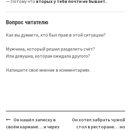
— Потому что
вторых у тебя почти не бывает.
Вопрос читателю
Как вы думаете, кто был прав в этой ситуации?
Мужчина, который решил разделить счёт?
Или девушка, которая ожидала другого?
Напишите своё мнение в комментариях.
Post
Он нашёл записку в
Он хотел забрать чужой
navigation
своём кармане… и через
стол в ресторане… но