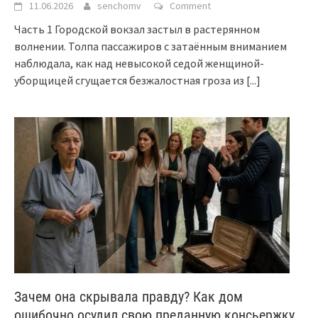
11.06.2026
senchomv
Comment
Часть 1 Городской вокзал застыл в растерянном
волнении. Толпа пассажиров с затаённым вниманием
наблюдала, как над невысокой седой женщиной-
уборщицей сгущается безжалостная гроза из
[...]
Зачем она скрывала правду? Как дом
ошибочно осудил свою преданную консьержку