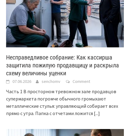
Несправедливое собрание: Как кассирша
защитила пожилую продавщицу и раскрыла
схему величины уценки
07.06.2026
senchomv
Comment
Часть 1 В просторном тревожном зале продавцов
супермаркета погромче обычного громыхают
металлические стулья: управляющий собирает всех
прямо с утра. Папка с отчетами ложится
[...]