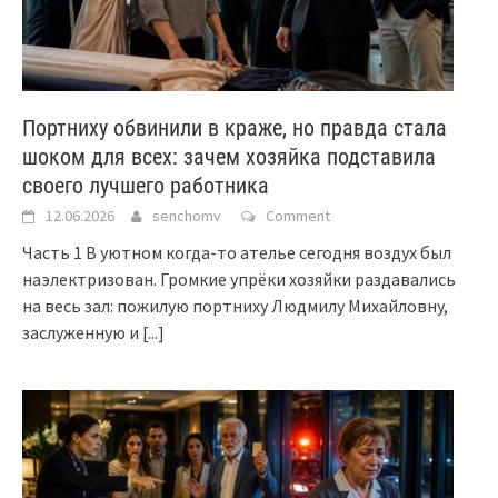
Портниху обвинили в краже, но правда стала
шоком для всех: зачем хозяйка подставила
своего лучшего работника
12.06.2026
senchomv
Comment
Часть 1 В уютном когда-то ателье сегодня воздух был
наэлектризован. Громкие упрёки хозяйки раздавались
на весь зал: пожилую портниху Людмилу Михайловну,
заслуженную и
[...]