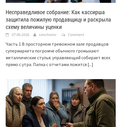
Несправедливое собрание: Как кассирша
защитила пожилую продавщицу и раскрыла
схему величины уценки
07.06.2026
senchomv
Comment
Часть 1 В просторном тревожном зале продавцов
супермаркета погромче обычного громыхают
металлические стулья: управляющий собирает всех
прямо с утра. Папка с отчетами ложится
[...]