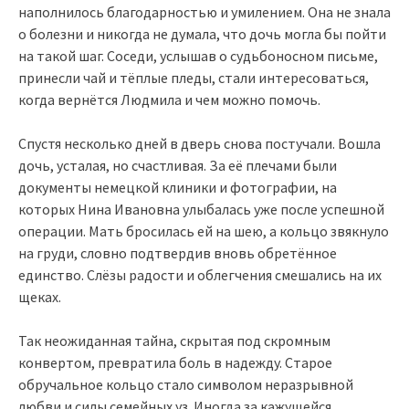
наполнилось благодарностью и умилением. Она не знала
о болезни и никогда не думала, что дочь могла бы пойти
на такой шаг. Соседи, услышав о судьбоносном письме,
принесли чай и тёплые пледы, стали интересоваться,
когда вернётся Людмила и чем можно помочь.
Спустя несколько дней в дверь снова постучали. Вошла
дочь, усталая, но счастливая. За её плечами были
документы немецкой клиники и фотографии, на
которых Нина Ивановна улыбалась уже после успешной
операции. Мать бросилась ей на шею, а кольцо звякнуло
на груди, словно подтвердив вновь обретённое
единство. Слёзы радости и облегчения смешались на их
щеках.
Так неожиданная тайна, скрытая под скромным
конвертом, превратила боль в надежду. Старое
обручальное кольцо стало символом неразрывной
любви и силы семейных уз. Иногда за кажущейся