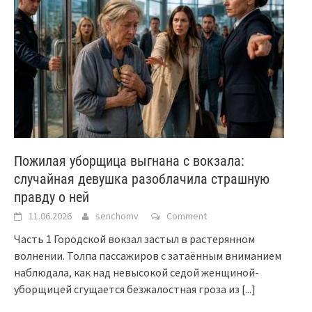
Пожилая уборщица выгнана с вокзала:
случайная девушка разоблачила страшную
правду о ней
11.06.2026
senchomv
Comment
Часть 1 Городской вокзал застыл в растерянном
волнении. Толпа пассажиров с затаённым вниманием
наблюдала, как над невысокой седой женщиной-
уборщицей сгущается безжалостная гроза из
[...]