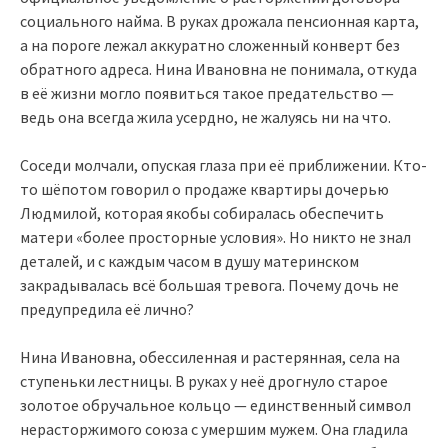
социального найма. В руках дрожала пенсионная карта,
а на пороге лежал аккуратно сложенный конверт без
обратного адреса. Нина Ивановна не понимала, откуда
в её жизни могло появиться такое предательство —
ведь она всегда жила усердно, не жалуясь ни на что.
Соседи молчали, опуская глаза при её приближении. Кто-
то шёпотом говорил о продаже квартиры дочерью
Людмилой, которая якобы собиралась обеспечить
матери «более просторные условия». Но никто не знал
деталей, и с каждым часом в душу материнском
закрадывалась всё большая тревога. Почему дочь не
предупредила её лично?
Нина Ивановна, обессиленная и растерянная, села на
ступеньки лестницы. В руках у неё дрогнуло старое
золотое обручальное кольцо — единственный символ
нерасторжимого союза с умершим мужем. Она гладила