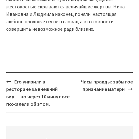
жестокостью скрываются величайшие жертвы. Нина
Ивановна и Людмила наконец поняли: настоящая
любовь проявляется не в словах, а в готовности
совершить невозможное ради близких.
Post
Его унизили в
Часы правды: забытое
navigation
ресторане за внешний
признание матери
вид… но через 10 минут все
пожалели об этом.