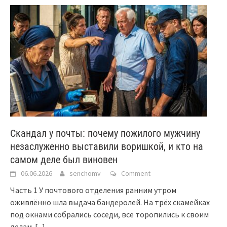
Скандал у почты: почему пожилого мужчину
незаслуженно выставили воришкой, и кто на
самом деле был виновен
06.06.2026
senchomv
Comment
Часть 1 У почтового отделения ранним утром
оживлённо шла выдача бандеролей. На трёх скамейках
под окнами собрались соседи, все торопились к своим
делам.
[...]