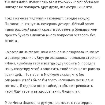
его пальцами, вспоминая, как в молодости они обещали
никогда не покидать друг друга, несмотря ни на что.
Тогда же её взгляд упал на конверт. Сердце екнуло.
Писалось вытянутым почерком дочери. Лёгкий запах
типографской краски скрыл в себе нечто большее, чем
просто бумагу. Слишком много вопросов осталось без
ответа.
Со слезами на глазах Нина Ивановна разорвала конверт
и развернула лист. Внутри оказалось несколько строчек:
«Мама, я любила тебя и всегда буду любить. Я продала
нашу квартиру, чтобы оплатить твоё лечение от рака за
границей… Тот врач в Мюнхене сказал, что без
операции у тебя было бы всего несколько месяцев, а
потом… Я сделала всё в тайне, чтобы не тревожить
тебя. Жду твоего выздоровления. Людмила».
Мир Нины Ивановны рухнул, но вместе с тем сердце