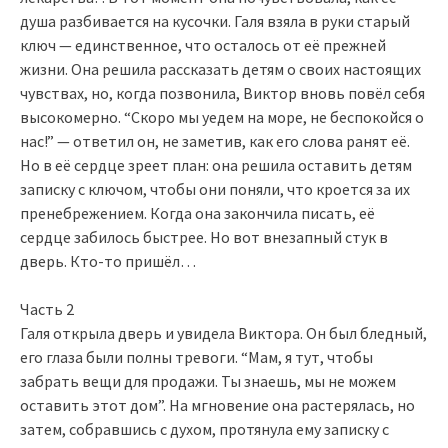
душа разбивается на кусочки. Галя взяла в руки старый
ключ — единственное, что осталось от её прежней
жизни. Она решила рассказать детям о своих настоящих
чувствах, но, когда позвонила, Виктор вновь повёл себя
высокомерно. “Скоро мы уедем на море, не беспокойся о
нас!” — ответил он, не заметив, как его слова ранят её.
Но в её сердце зреет план: она решила оставить детям
записку с ключом, чтобы они поняли, что кроется за их
пренебрежением. Когда она закончила писать, её
сердце забилось быстрее. Но вот внезапный стук в
дверь. Кто-то пришёл…
Часть 2
Галя открыла дверь и увидела Виктора. Он был бледный,
его глаза были полны тревоги. “Мам, я тут, чтобы
забрать вещи для продажи. Ты знаешь, мы не можем
оставить этот дом”. На мгновение она растерялась, но
затем, собравшись с духом, протянула ему записку с