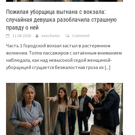
Пожилая уборщица выгнана с вокзала:
случайная девушка разоблачила страшную
правду о ней
11.06.2026
senchomv
Comment
Часть 1 Городской вокзал застыл в растерянном
волнении. Толпа пассажиров с затаённым вниманием
наблюдала, как над невысокой седой женщиной-
уборщицей сгущается безжалостная гроза из
[...]