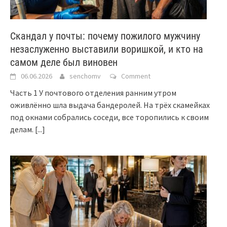
Скандал у почты: почему пожилого мужчину
незаслуженно выставили воришкой, и кто на
самом деле был виновен
06.06.2026
senchomv
Comment
Часть 1 У почтового отделения ранним утром
оживлённо шла выдача бандеролей. На трёх скамейках
под окнами собрались соседи, все торопились к своим
делам.
[...]