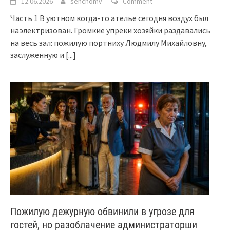
12.06.2026
senchomv
Comment
Часть 1 В уютном когда-то ателье сегодня воздух был
наэлектризован. Громкие упрёки хозяйки раздавались
на весь зал: пожилую портниху Людмилу Михайловну,
заслуженную и
[...]
Пожилую дежурную обвинили в угрозе для
гостей, но разоблачение администраторши