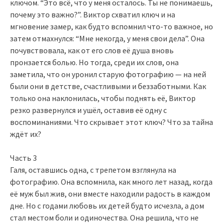
ключом. “Это всё, что у меня осталось. Ты не понимаешь,
почему это важно?”. Виктор схватил ключ и на
мгновение замер, как будто вспомнил что-то важное, но
затем отмахнулся: “Мне некогда, у меня свои дела”. Она
почувствовала, как от его слов её душа вновь
пронзается болью. Но тогда, среди их слов, она
заметила, что он уронил старую фотографию — на ней
были они в детстве, счастливыми и беззаботными. Как
только она наклонилась, чтобы поднять её, Виктор
резко развернулся и ушёл, оставив её одну с
воспоминаниями. Что скрывает этот ключ? Что за тайна
ждёт их?
Часть 3
Галя, оставшись одна, с трепетом взглянула на
фотографию. Она вспомнила, как много лет назад, когда
её муж был жив, они вместе находили радость в каждом
дне. Но с годами любовь их детей будто исчезла, а дом
стал местом боли и одиночества. Она решила, что не