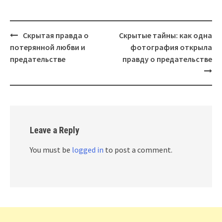
Post
Скрытая правда о
Скрытые тайны: как одна
navigation
потерянной любви и
фотография открыла
предательстве
правду о предательстве
Leave a Reply
You must be
logged in
to post a comment.