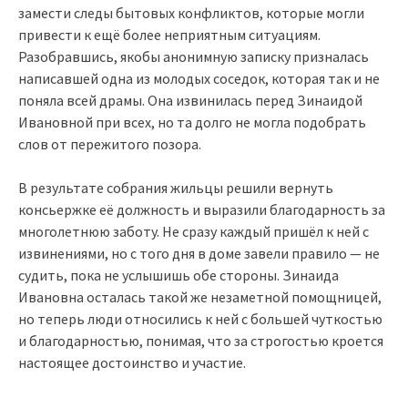
замести следы бытовых конфликтов, которые могли
привести к ещё более неприятным ситуациям.
Разобравшись, якобы анонимную записку призналась
написавшей одна из молодых соседок, которая так и не
поняла всей драмы. Она извинилась перед Зинаидой
Ивановной при всех, но та долго не могла подобрать
слов от пережитого позора.
В результате собрания жильцы решили вернуть
консьержке её должность и выразили благодарность за
многолетнюю заботу. Не сразу каждый пришёл к ней с
извинениями, но с того дня в доме завели правило — не
судить, пока не услышишь обе стороны. Зинаида
Ивановна осталась такой же незаметной помощницей,
но теперь люди относились к ней с большей чуткостью
и благодарностью, понимая, что за строгостью кроется
настоящее достоинство и участие.