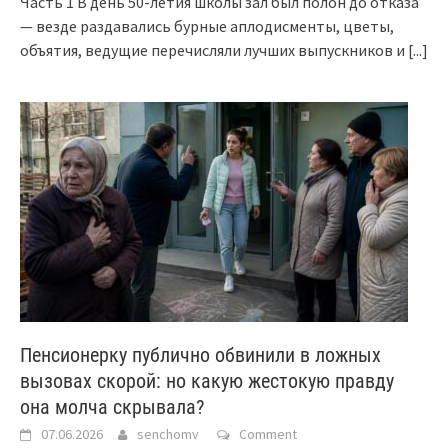
Часть 1 В день 50-летия школы зал был полон до отказа
— везде раздавались бурные аплодисменты, цветы,
объятия, ведущие перечисляли лучших выпускников и
[...]
Пенсионерку публично обвинили в ложных
вызовах скорой: но какую жестокую правду
она молча скрывала?
07.06.2026
senchomv
Comment