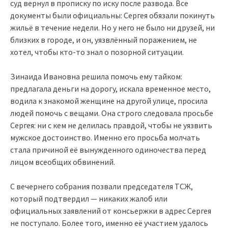
суд вернул в прописку по иску после развода. Все
документы были официальны: Сергея обязали покинуть
жильё в течение недели. Но у него не было ни друзей, ни
близких в городе, и он, уязвлённый поражением, не
хотел, чтобы кто-то знал о позорной ситуации.
Зинаида Ивановна решила помочь ему тайком:
предлагала деньги на дорогу, искала временное место,
водила к знакомой женщине на другой улице, просила
людей помочь с вещами. Она строго следовала просьбе
Сергея: ни с кем не делилась правдой, чтобы не уязвить
мужское достоинство. Именно его просьба молчать
стала причиной её вынужденного одиночества перед
лицом всеобщих обвинений.
С вечернего собрания позвали председателя ТСЖ,
который подтвердил — никаких жалоб или
официальных заявлений от консьержки в адрес Сергея
не поступало. Более того, именно её участием удалось