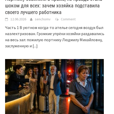
шоком для всех: зачем хозяйка подставила
своего лучшего работника
12.06.2026
senchomv
Comment
Часть 1 В уютном когда-то ателье сегодня воздух был
наэлектризован. Громкие упрёки хозяйки раздавались
на весь зал: пожилую портниху Людмилу Михайловну,
заслуженную и
[...]