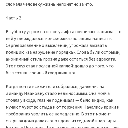
сломала человеку жизнь непонятно за что.
Часть 2
В субботу утром на стене у лифта появилась записка — в
ней утверждалось: консьержка заставила написать
Сергея заявление о выселении, угрожала вызвать
полицию «за нарушение порядка». Слова были острыми,
анонимный стиль грозил даже остаться без адресата.
Этот слух стал последней каплей: дошло до того, что
был созван срочный сход жильцов.
Когда почти все жители собрались, давления на
Зинаиду Ивановну стало невыносимым. Она молча
стояла у входа, глаз не поднимала — было видно, как
мучают чувство стыда и отторжения. Начались крики и
требования уволить её немедленно. В этот момент
старшая дома дала слово вдове из седьмой квартиры —
Наталье Петровне. Та еле слышно, но уверенно сказала,