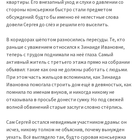
квартиры. Его внезапный уход и слухи о давлении со
стороны консьержки быстро стали предметом
обсуждений: будто бы именно её нелестные слова
довели Сергея до слёз и решили его выселить.
В коридорах шёпотом разносились пересуды. Те, кто
раньше с уважением относился к Зинаиде Ивановне,
теперь с трудом поднимали на неё глаза. Самый
активный житель с третьего этажа прямо на собрании
объявил: такие как она не должны работать с людьми.
При этом часть жильцов вспоминали, как Зинаида
Ивановна помогала строить дом ещё в девяностых, как
помнила по именам внуков, и никогда никому не
отказывала в просьбе донести сумку. Но под свежей
волной обвинений старые заслуги словно стёрлись.
Сам Сергей остался невидимым участником драмы: он
исчез, никому толком не объяснив, почему вынужден
уехать. Всё выглядело так, будто суровая консьержка