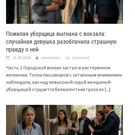
Пожилая уборщица выгнана с вокзала:
случайная девушка разоблачила страшную
правду о ней
11.06.2026
senchomv
Comment
Часть 1 Городской вокзал застыл в растерянном
волнении. Толпа пассажиров с затаённым вниманием
наблюдала, как над невысокой седой женщиной-
уборщицей сгущается безжалостная гроза из
[...]