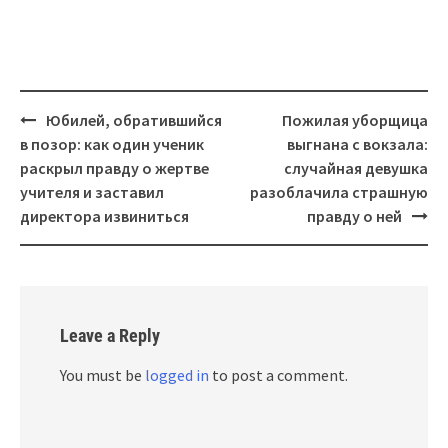
Post
Юбилей, обратившийся
Пожилая уборщица
navigation
в позор: как один ученик
выгнана с вокзала:
раскрыл правду о жертве
случайная девушка
учителя и заставил
разоблачила страшную
директора извиниться
правду о ней
Leave a Reply
You must be
logged in
to post a comment.