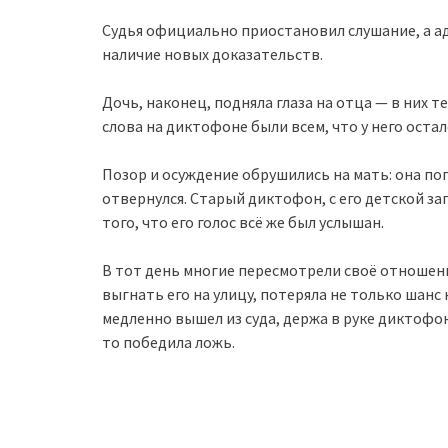
Судья официально приостановил слушание, а а
наличие новых доказательств.
Дочь, наконец, подняла глаза на отца — в них т
слова на диктофоне были всем, что у него остал
Позор и осуждение обрушились на мать: она по
отвернулся. Старый диктофон, с его детской за
того, что его голос всё же был услышан.
В тот день многие пересмотрели своё отношение
выгнать его на улицу, потеряла не только шанс
медленно вышел из суда, держа в руке диктофо
то победила ложь.