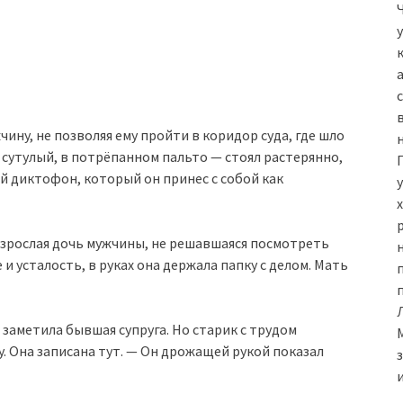
ину, не позволяя ему пройти в коридор суда, где шло
 сутулый, в потрёпанном пальто — стоял растерянно,
й диктофон, который он принес с собой как
взрослая дочь мужчины, не решавшаяся посмотреть
н
 и усталость, в руках она держала папку с делом. Мать
 заметила бывшая супруга. Но старик с трудом
у. Она записана тут. — Он дрожащей рукой показал