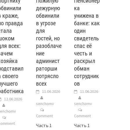
Портниху
Пожилую
Пенсионер
обвинили
дежурную
ка
в краже,
обвинили
унижена в
но правда
в угрозе
банке: как
стала
для
один
шоком
гостей, но
свидетель
для всех:
разоблаче
спас её
зачем
ние
честь и
хозяйка
админист
раскрыл
подставил
раторши
обман
а своего
потрясло
сотрудник
лучшего
всех
ов
работника
11.06.2026
11.06.2026
12.06.2026
senchomv
senchomv
senchomv
Comment
Comment
Comment
Часть 1
Часть 1