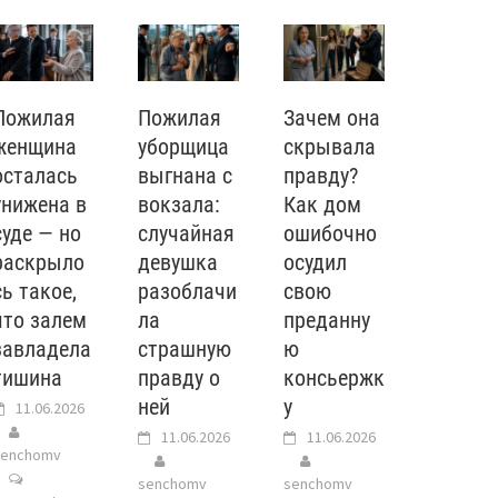
Пожилая
Пожилая
Зачем она
женщина
уборщица
скрывала
осталась
выгнана с
правду?
унижена в
вокзала:
Как дом
суде — но
случайная
ошибочно
раскрыло
девушка
осудил
сь такое,
разоблачи
свою
что залем
ла
преданну
завладела
страшную
ю
тишина
правду о
консьержк
ней
у
11.06.2026
11.06.2026
11.06.2026
senchomv
senchomv
senchomv