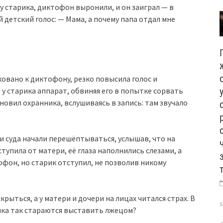
у старика, диктофон выронили, и он заиграл — в
детский голос: — Мама, а почему папа отдал мне
ковано к диктофону, резко повысила голос и
у старика аппарат, обвиняя его в попытке сорвать
новил охранника, вслушиваясь в запись: там звучало
и суда начали перешёптываться, услышав, что на
тупила от матери, её глаза наполнились слезами, а
фон, но старик отступил, не позволив никому
рыться, а у матери и дочери на лицах читался страх. В
ика так стараются выставить лжецом?