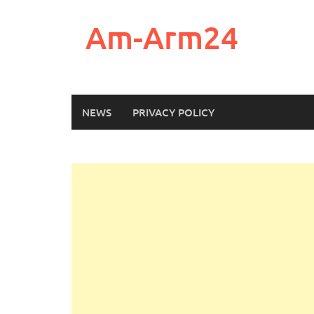
Skip
to
Am-Arm24
content
NEWS
PRIVACY POLICY