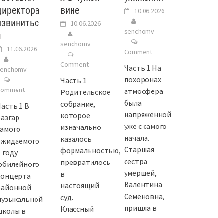
директора
вине
10.06.2026
извинитьс
10.06.2026
senchomv
я
senchomv
11.06.2026
Comment
Comment
Часть 1 На
senchomv
похоронах
Часть 1
Comment
атмосфера
Родительское
была
собрание,
Часть 1 В
напряжённой
которое
разгар
уже с самого
изначально
самого
начала.
казалось
ожидаемого
Старшая
формальностью,
 году
сестра
превратилось
юбилейного
умершей,
в
концерта
Валентина
настоящий
районной
Семёновна,
суд.
музыкальной
пришла в
Классный
школы в