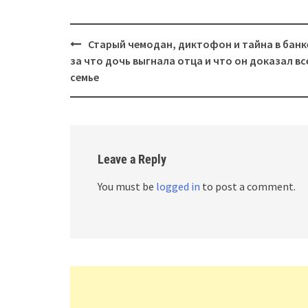
Post
Старый чемодан, диктофон и тайна в банк
navigation
за что дочь выгнала отца и что он доказал вс
семье
Leave a Reply
You must be
logged in
to post a comment.