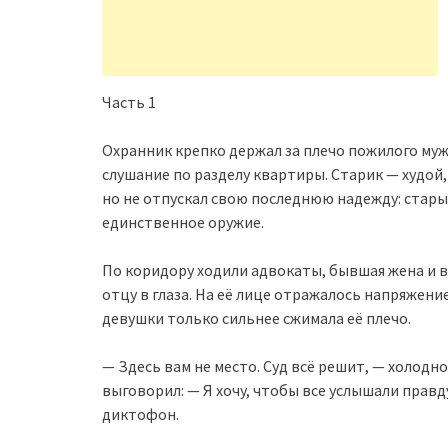
Часть 1
Охранник крепко держал за плечо пожилого мужч
слушание по разделу квартиры. Старик — худой,
но не отпускал свою последнюю надежду: стары
единственное оружие.
По коридору ходили адвокаты, бывшая жена и 
отцу в глаза. На её лице отражалось напряжение
девушки только сильнее сжимала её плечо.
— Здесь вам не место. Суд всё решит, — холодно
выговорил: — Я хочу, чтобы все услышали правд
диктофон.