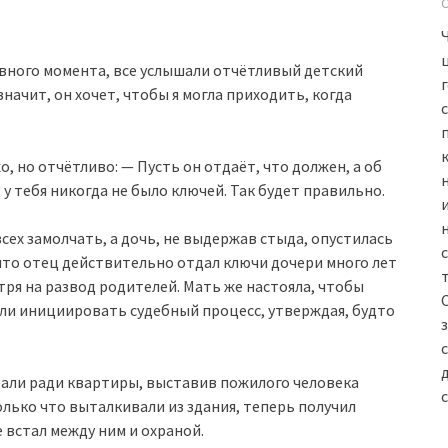
авного момента, все услышали отчётливый детский
значит, он хочет, чтобы я могла приходить, когда
, но отчётливо: — Пусть он отдаёт, что должен, а об
 у тебя никогда не было ключей. Так будет правильно.
всех замолчать, а дочь, не выдержав стыда, опустилась
 что отец действительно отдал ключи дочери много лет
отря на развод родителей. Мать же настояла, чтобы
гли инициировать судебный процесс, утверждая, будто
рали ради квартиры, выставив пожилого человека
лько что выталкивали из здания, теперь получил
 встал между ним и охраной.