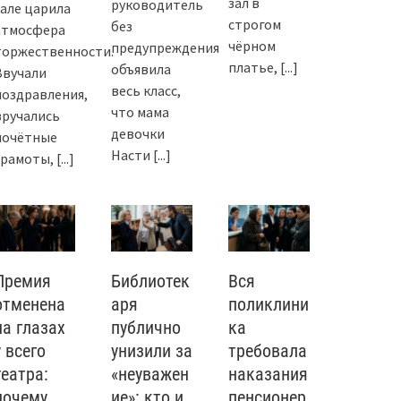
зал в
руководитель
зале царила
строгом
без
атмосфера
чёрном
предупреждения
торжественности.
платье,
[...]
объявила
Звучали
весь класс,
поздравления,
что мама
вручались
девочки
почётные
Насти
[...]
грамоты,
[...]
Премия
Библиотек
Вся
отменена
аря
поликлини
на глазах
публично
ка
у всего
унизили за
требовала
театра:
«неуважен
наказания
почему
ие»: кто и
пенсионер