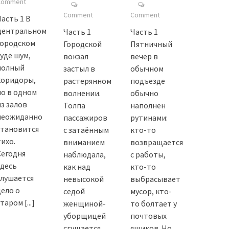
Comment
Comment
Comment
Часть 1 В
центральном
Часть 1
Часть 1
городском
Городской
Пятничный
суде шум,
вокзал
вечер в
полный
застыл в
обычном
коридоры,
растерянном
подъезде
но в одном
волнении.
обычно
из залов
Толпа
наполнен
неожиданно
пассажиров
рутинами:
становится
с затаённым
кто-то
тихо.
вниманием
возвращается
Сегодня
наблюдала,
с работы,
здесь
как над
кто-то
слушается
невысокой
выбрасывает
дело о
седой
мусор, кто-
старом
[...]
женщиной-
то болтает у
уборщицей
почтовых
сгущается
ящиков. Но