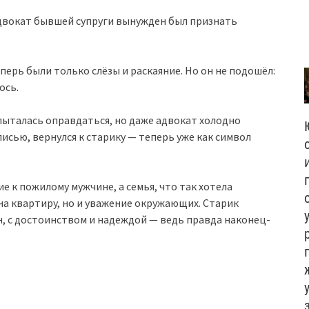
двокат бывшей супруги вынужден был признать
еперь были только слёзы и раскаяние. Но он не подошёл:
ось.
пыталась оправдаться, но даже адвокат холодно
писью, вернулся к старику — теперь уже как символ
 к пожилому мужчине, а семья, что так хотела
 на квартиру, но и уважение окружающих. Старик
н, с достоинством и надеждой — ведь правда наконец-