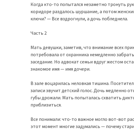
Когда кто-то попытался незаметно тронуть рук
коридоре раздалось шуршание, а потом женский 
ключи? — Все вздрогнули, а дочь побледнела.
Часть 2
Мать девушки, заметив, что внимание всех при
потребовала от охранника немедленно забрать 
заседание. Но адвокат семьи вдруг жестом оста
знакомое имя — имя дочери.
В зале воцарилась неловкая тишина. Посетител
записи звучит детский голос. Дочь медленно отс
губы дрожали. Мать попыталась схватить дикто
приблизиться.
Все понимали: что-то важное могло вот-вот раск
этот момент многие задумались — почему стар