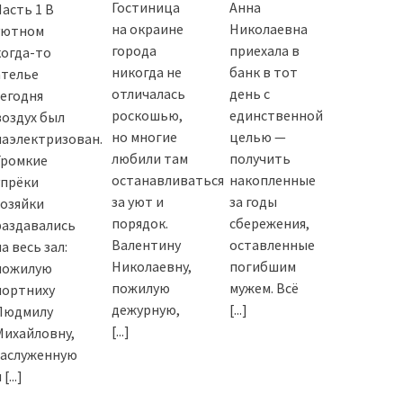
Гостиница
Анна
Часть 1 В
на окраине
Николаевна
уютном
города
приехала в
когда-то
никогда не
банк в тот
ателье
отличалась
день с
сегодня
роскошью,
единственной
воздух был
но многие
целью —
наэлектризован.
любили там
получить
Громкие
останавливаться
накопленные
упрёки
за уют и
за годы
хозяйки
порядок.
сбережения,
раздавались
Валентину
оставленные
а весь зал:
Николаевну,
погибшим
пожилую
пожилую
мужем. Всё
портниху
дежурную,
[...]
Людмилу
[...]
Михайловну,
заслуженную
и
[...]