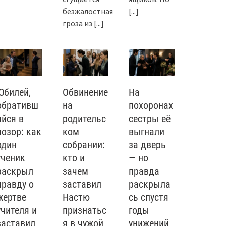
безжалостная
[...]
гроза из
[...]
Юбилей,
Обвинение
На
обративш
на
похоронах
ийся в
родительс
сестры её
позор: как
ком
выгнали
один
собрании:
за дверь
ученик
кто и
— но
раскрыл
зачем
правда
правду о
заставил
раскрыла
жертве
Настю
сь спустя
учителя и
признатьс
годы
заставил
я в чужой
унижений