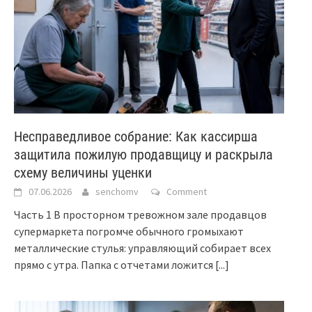
Несправедливое собрание: Как кассирша
защитила пожилую продавщицу и раскрыла
схему величины уценки
07.06.2026
senchomv
Comment
Часть 1 В просторном тревожном зале продавцов
супермаркета погромче обычного громыхают
металлические стулья: управляющий собирает всех
прямо с утра. Папка с отчетами ложится
[...]