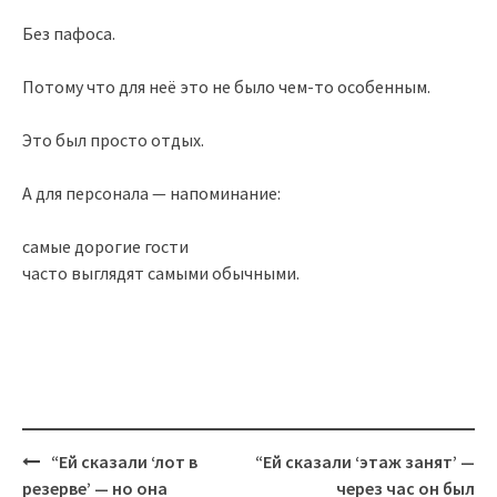
Без пафоса.
Потому что для неё это не было чем-то особенным.
Это был просто отдых.
А для персонала — напоминание:
самые дорогие гости
часто выглядят самыми обычными.
Post
“Ей сказали ‘лот в
“Ей сказали ‘этаж занят’ —
navigation
резерве’ — но она
через час он был