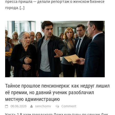
пресса пришла — делали репортаж о женском бизнесе
города.
[...]
Тайное прошлое пенсионерки: как недруг лишил
её премии, но давний ученик разоблачил
местную администрацию
06.06.2026
senchomv
Comment
Часть 1 В зале городского Дома культуры по случаю Дня