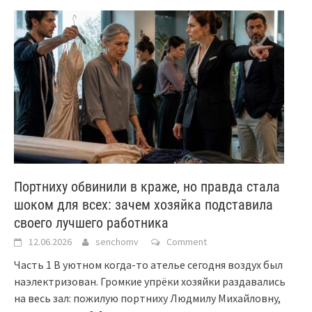
Портниху обвинили в краже, но правда стала
шоком для всех: зачем хозяйка подставила
своего лучшего работника
12.06.2026
senchomv
Comment
Часть 1 В уютном когда-то ателье сегодня воздух был
наэлектризован. Громкие упрёки хозяйки раздавались
на весь зал: пожилую портниху Людмилу Михайловну,