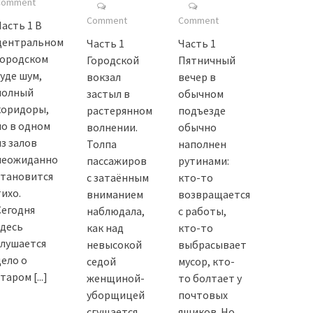
Comment
Comment
Comment
Часть 1 В
центральном
Часть 1
Часть 1
городском
Городской
Пятничный
суде шум,
вокзал
вечер в
полный
застыл в
обычном
коридоры,
растерянном
подъезде
но в одном
волнении.
обычно
из залов
Толпа
наполнен
неожиданно
пассажиров
рутинами:
становится
с затаённым
кто-то
тихо.
вниманием
возвращается
Сегодня
наблюдала,
с работы,
здесь
как над
кто-то
слушается
невысокой
выбрасывает
дело о
седой
мусор, кто-
старом
[...]
женщиной-
то болтает у
уборщицей
почтовых
сгущается
ящиков. Но