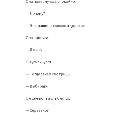
Она повернулась спокойно.
— Почему?
— Эти машины слишком дорогие.
Она кивнула.
— Я вижу.
Он усмехнулся.
— Тогда зачем смотришь?
— Выбираю.
Он уже почти улыбнулся.
— Серьёзно?