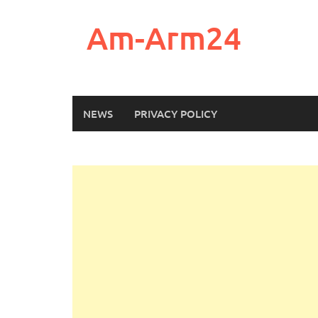
Skip
to
Am-Arm24
content
NEWS
PRIVACY POLICY