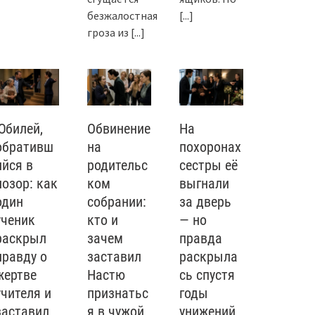
безжалостная
[...]
гроза из
[...]
Юбилей,
Обвинение
На
обративш
на
похоронах
ийся в
родительс
сестры её
позор: как
ком
выгнали
один
собрании:
за дверь
ученик
кто и
— но
раскрыл
зачем
правда
правду о
заставил
раскрыла
жертве
Настю
сь спустя
учителя и
признатьс
годы
заставил
я в чужой
унижений