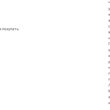
а покупать.
н