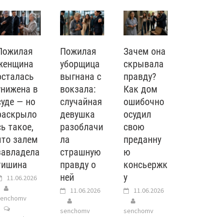
Пожилая
Пожилая
Зачем она
женщина
уборщица
скрывала
осталась
выгнана с
правду?
унижена в
вокзала:
Как дом
суде — но
случайная
ошибочно
раскрыло
девушка
осудил
сь такое,
разоблачи
свою
что залем
ла
преданну
завладела
страшную
ю
тишина
правду о
консьержк
ней
у
11.06.2026
11.06.2026
11.06.2026
senchomv
senchomv
senchomv