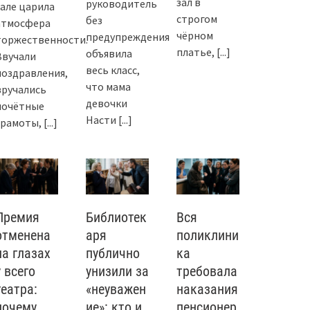
зал в
руководитель
зале царила
строгом
без
атмосфера
чёрном
предупреждения
торжественности.
платье,
[...]
объявила
Звучали
весь класс,
поздравления,
что мама
вручались
девочки
почётные
Насти
[...]
грамоты,
[...]
Премия
Библиотек
Вся
отменена
аря
поликлини
на глазах
публично
ка
у всего
унизили за
требовала
театра:
«неуважен
наказания
почему
ие»: кто и
пенсионер