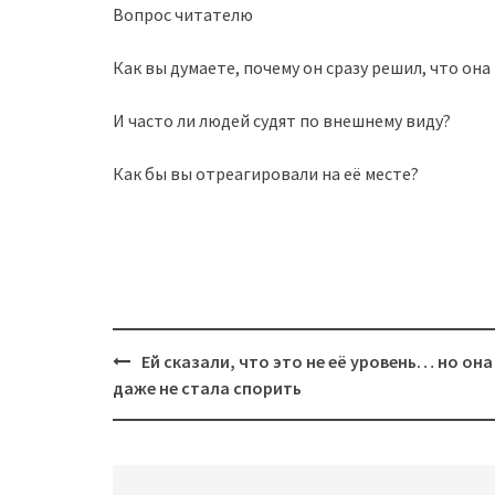
Вопрос читателю
Как вы думаете, почему он сразу решил, что она
И часто ли людей судят по внешнему виду?
Как бы вы отреагировали на её месте?
Post
Ей сказали, что это не её уровень… но она
navigation
даже не стала спорить