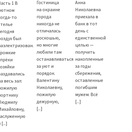
Гостиница
Анна
Часть 1 В
на окраине
Николаевна
уютном
города
приехала в
когда-то
никогда не
банк в тот
ателье
отличалась
день с
сегодня
роскошью,
единственной
воздух был
но многие
целью —
наэлектризован.
любили там
получить
Громкие
останавливаться
накопленные
упрёки
за уют и
за годы
хозяйки
порядок.
сбережения,
раздавались
Валентину
оставленные
а весь зал:
Николаевну,
погибшим
пожилую
пожилую
мужем. Всё
портниху
дежурную,
[...]
Людмилу
[...]
Михайловну,
заслуженную
и
[...]