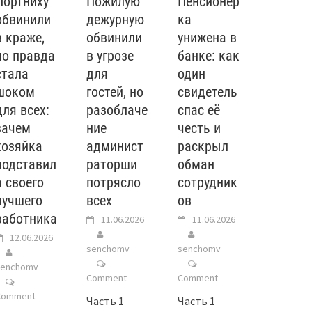
Портниху
Пожилую
Пенсионер
обвинили
дежурную
ка
в краже,
обвинили
унижена в
но правда
в угрозе
банке: как
стала
для
один
шоком
гостей, но
свидетель
для всех:
разоблаче
спас её
зачем
ние
честь и
хозяйка
админист
раскрыл
подставил
раторши
обман
а своего
потрясло
сотрудник
лучшего
всех
ов
работника
11.06.2026
11.06.2026
12.06.2026
senchomv
senchomv
senchomv
Comment
Comment
Comment
Часть 1
Часть 1