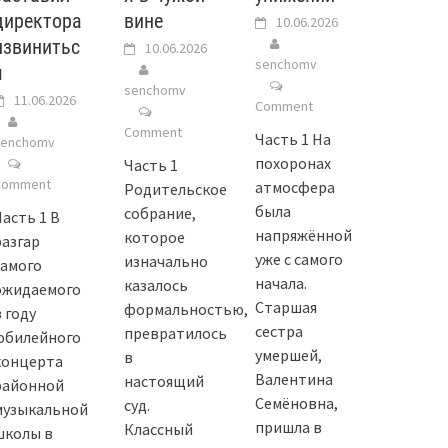
директора
вине
10.06.2026
извинитьс
10.06.2026
senchomv
я
senchomv
11.06.2026
Comment
Comment
Часть 1 На
senchomv
похоронах
Часть 1
Comment
атмосфера
Родительское
была
собрание,
Часть 1 В
напряжённой
которое
разгар
уже с самого
изначально
самого
начала.
казалось
ожидаемого
Старшая
формальностью,
 году
сестра
превратилось
юбилейного
умершей,
в
концерта
Валентина
настоящий
районной
Семёновна,
суд.
музыкальной
пришла в
Классный
школы в