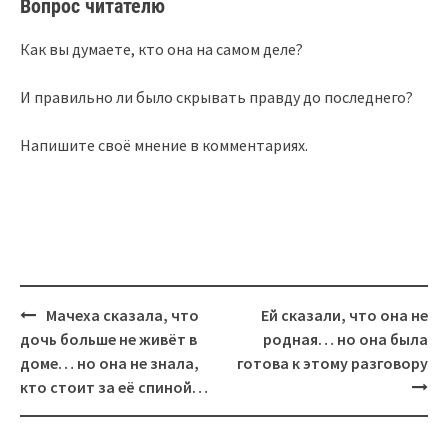
Вопрос читателю
Как вы думаете, кто она на самом деле?
И правильно ли было скрывать правду до последнего?
Напишите своё мнение в комментариях.
Post
Мачеха сказала, что
Ей сказали, что она не
navigation
дочь больше не живёт в
родная… но она была
доме… но она не знала,
готова к этому разговору
кто стоит за её спиной…