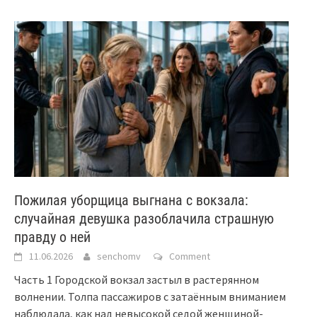
Пожилая уборщица выгнана с вокзала:
случайная девушка разоблачила страшную
правду о ней
11.06.2026
senchomv
Comment
Часть 1 Городской вокзал застыл в растерянном
волнении. Толпа пассажиров с затаённым вниманием
наблюдала, как над невысокой седой женщиной-