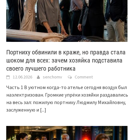
Портниху обвинили в краже, но правда стала
шоком для всех: зачем хозяйка подставила
своего лучшего работника
12.06.2026
senchomv
Comment
Часть 1 В уютном когда-то ателье сегодня воздух был
наэлектризован. Громкие упрёки хозяйки раздавались
на весь зал: пожилую портниху Людмилу Михайловну,
заслуженную и
[...]