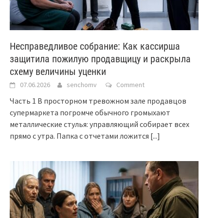
Несправедливое собрание: Как кассирша
защитила пожилую продавщицу и раскрыла
схему величины уценки
07.06.2026
senchomv
Comment
Часть 1 В просторном тревожном зале продавцов
супермаркета погромче обычного громыхают
металлические стулья: управляющий собирает всех
прямо с утра. Папка с отчетами ложится
[...]