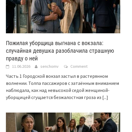
Пожилая уборщица выгнана с вокзала:
случайная девушка разоблачила страшную
правду о ней
11.06.2026
senchomv
Comment
Часть 1 Городской вокзал застыл в растерянном
волнении. Толпа пассажиров с затаённым вниманием
наблюдала, как над невысокой седой женщиной-
уборщицей сгущается безжалостная гроза из
[...]