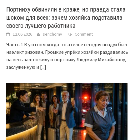
Портниху обвинили в краже, но правда стала
шоком для всех: зачем хозяйка подставила
своего лучшего работника
12.06.2026
senchomv
Comment
Часть 1 В уютном когда-то ателье сегодня воздух был
наэлектризован. Громкие упрёки хозяйки раздавались
на весь зал: пожилую портниху Людмилу Михайловну,
заслуженную и
[...]