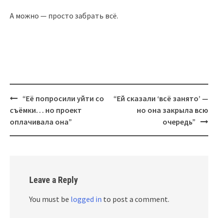
А можно — просто забрать всё.
Post
“Её попросили уйти со
“Ей сказали ‘всё занято’ —
navigation
съёмки… но проект
но она закрыла всю
оплачивала она”
очередь”
Leave a Reply
You must be
logged in
to post a comment.