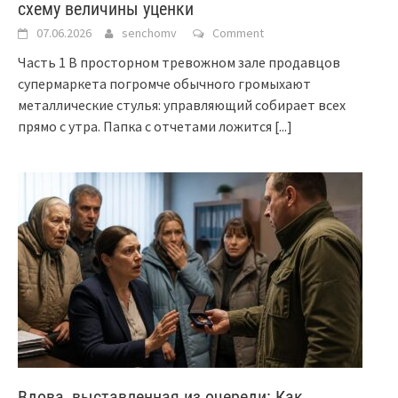
схему величины уценки
07.06.2026
senchomv
Comment
Часть 1 В просторном тревожном зале продавцов
супермаркета погромче обычного громыхают
металлические стулья: управляющий собирает всех
прямо с утра. Папка с отчетами ложится
[...]
Вдова, выставленная из очереди: Как