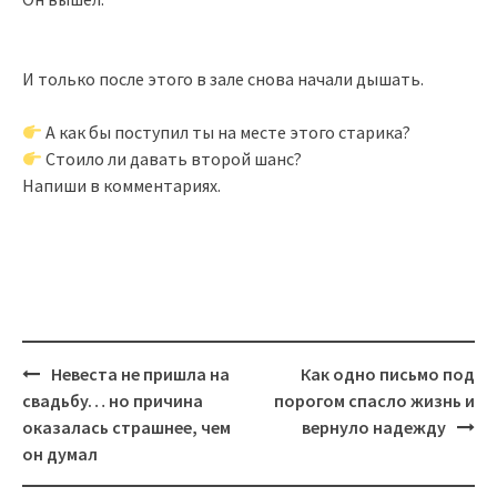
И только после этого в зале снова начали дышать.
А как бы поступил ты на месте этого старика?
Стоило ли давать второй шанс?
Напиши в комментариях.
Post
Невеста не пришла на
Как одно письмо под
navigation
свадьбу… но причина
порогом спасло жизнь и
оказалась страшнее, чем
вернуло надежду
он думал