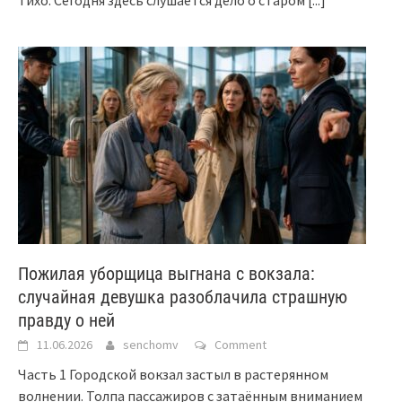
тихо. Сегодня здесь слушается дело о старом
[...]
Пожилая уборщица выгнана с вокзала:
случайная девушка разоблачила страшную
правду о ней
11.06.2026
senchomv
Comment
Часть 1 Городской вокзал застыл в растерянном
волнении. Толпа пассажиров с затаённым вниманием