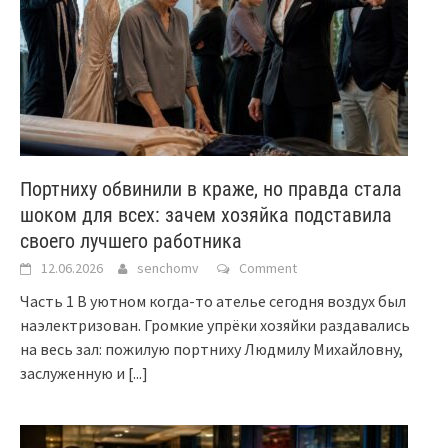
Портниху обвинили в краже, но правда стала
шоком для всех: зачем хозяйка подставила
своего лучшего работника
12.06.2026
senchomv
Comment
Часть 1 В уютном когда-то ателье сегодня воздух был
наэлектризован. Громкие упрёки хозяйки раздавались
на весь зал: пожилую портниху Людмилу Михайловну,
заслуженную и
[...]