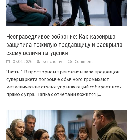
Несправедливое собрание: Как кассирша
защитила пожилую продавщицу и раскрыла
схему величины уценки
07.06.2026
senchomv
Comment
Часть 1 В просторном тревожном зале продавцов
супермаркета погромче обычного громыхают
металлические стулья: управляющий собирает всех
прямо с утра. Папка с отчетами ложится
[...]