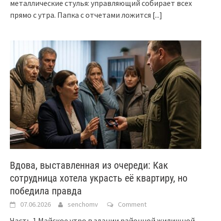
металлические стулья: управляющий собирает всех
прямо с утра. Папка с отчетами ложится
[...]
Вдова, выставленная из очереди: Как
сотрудница хотела украсть её квартиру, но
победила правда
07.06.2026
senchomv
Comment
Часть 1 Майское утро в здании районной жилищной