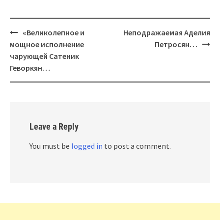
Post
«Великолепное и
Неподражаемая Аделия
navigation
мощное исполнение
Петросян…
чарующей Сатеник
Геворкян…
Leave a Reply
You must be
logged in
to post a comment.