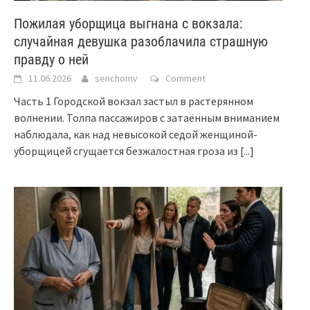
Пожилая уборщица выгнана с вокзала:
случайная девушка разоблачила страшную
правду о ней
11.06.2026
senchomv
Comment
Часть 1 Городской вокзал застыл в растерянном
волнении. Толпа пассажиров с затаённым вниманием
наблюдала, как над невысокой седой женщиной-
уборщицей сгущается безжалостная гроза из
[...]