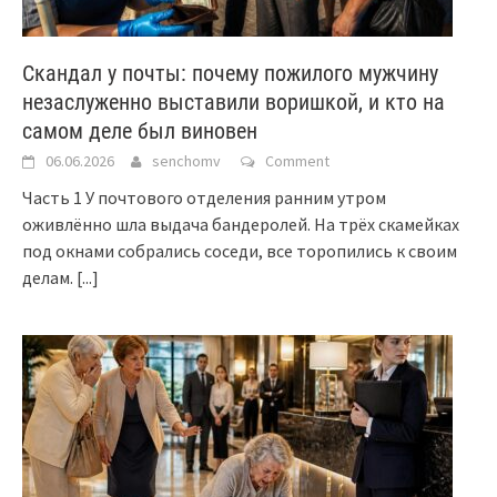
Скандал у почты: почему пожилого мужчину
незаслуженно выставили воришкой, и кто на
самом деле был виновен
06.06.2026
senchomv
Comment
Часть 1 У почтового отделения ранним утром
оживлённо шла выдача бандеролей. На трёх скамейках
под окнами собрались соседи, все торопились к своим
делам.
[...]