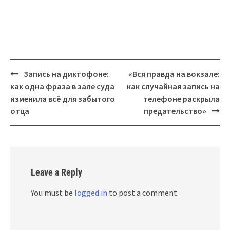
Post
Запись на диктофоне:
«Вся правда на вокзале:
navigation
как одна фраза в зале суда
как случайная запись на
изменила всё для забытого
телефоне раскрыла
отца
предательство»
Leave a Reply
You must be
logged in
to post a comment.