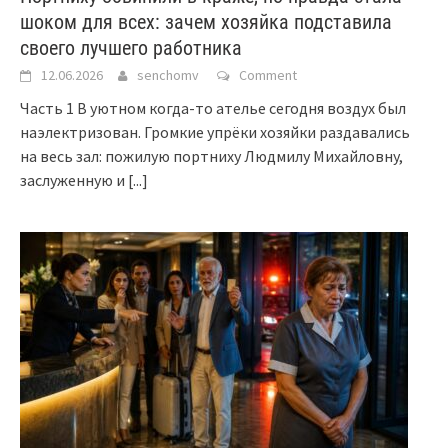
шоком для всех: зачем хозяйка подставила
своего лучшего работника
12.06.2026
senchomv
Comment
Часть 1 В уютном когда-то ателье сегодня воздух был
наэлектризован. Громкие упрёки хозяйки раздавались
на весь зал: пожилую портниху Людмилу Михайловну,
заслуженную и
[...]