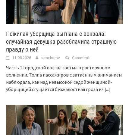
Пожилая уборщица выгнана с вокзала:
случайная девушка разоблачила страшную
правду о ней
11.06.2026
senchomv
Comment
Часть 1 Городской вокзал застыл в растерянном
волнении. Толпа пассажиров с затаённым вниманием
наблюдала, как над невысокой седой женщиной-
уборщицей сгущается безжалостная гроза из
[...]