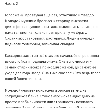
Часть 2
Голос жены прозвучал ещё раз, отчётливо и твёрдо.
Молодой мужчина бросился к старику, выхватил
диктофон и неуклюже пытался выключить запись, но
нажатая кнопка только повторила ту же фразу.
Охранник остановился, растерялся. Люди в очереди
поднесли телефоны, записывая скандал.
Кассирша, заметив всё с самого начала, быстро вышла
из-за стойки и подошла ближе. Она вспомнила эту
семью: старик всегда приходил с женой, до самого её
ухода два года назад. Она тихо сказала: «Это ведь голос
вашей Валентины…»
Молодой человек покраснел и бросил взгляд на
сотрудников банка. Становилось очевидно: дело не
просто в забывчивости или странностях пожилого
человека. Здесь была какая‑то боль, какой‑то страх