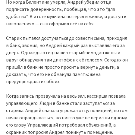
Но когда Валентина умерла, Андрей убедил отца
подписать доверенность, пообещав, что это “для
удобства”. В итоге мужчина потерял и жильё, и доступ к
накоплениям — сын оформил всё на себя.
Старик пытался достучаться до совести сына, приходил
в банк, звонил, но Андрей каждый раз выставлял его за
дверь. Однажды отец нашёл старый чемодан жены и
вдруг обнаружил там диктофон с её голосом. Сегодня он
пришёл в банк не просто просить вернуть деньги, а
доказать, что его не обманула память: жена
предупреждала их обоих.
Когда запись прозвучала на весь зал, кассирша позвала
управляющего. Люди в банке стали заступаться за
старика. Андрей сначала угрожал отцу полицией, потом
начал оправдываться, но никто уже не верил ни одному
его слову. Управляющий потребовал объяснений, а
охранник попросил Андрея покинуть помещение.