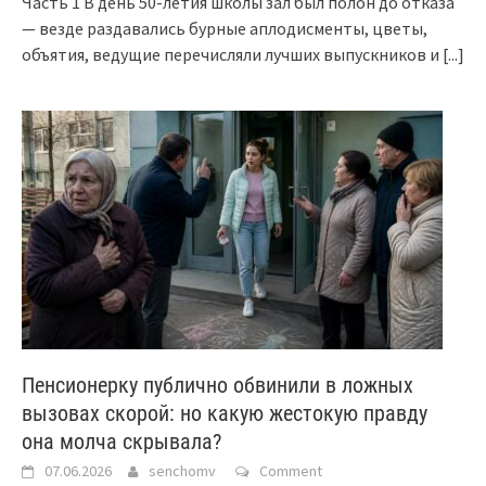
Часть 1 В день 50-летия школы зал был полон до отказа
— везде раздавались бурные аплодисменты, цветы,
объятия, ведущие перечисляли лучших выпускников и
[...]
Пенсионерку публично обвинили в ложных
вызовах скорой: но какую жестокую правду
она молча скрывала?
07.06.2026
senchomv
Comment