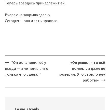
Теперь всё здесь принадлежит ей.
Вчера она закрыла сделку.
Сегодня — она и есть правило.
Post
“Он остановил её у
«Он решил, что всё
navigation
входа — и не понял, что
понял… и даже не
только что сделал”
проверил. Это стоило ему
работы»
Leave a Reply