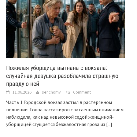
Пожилая уборщица выгнана с вокзала:
случайная девушка разоблачила страшную
правду о ней
11.06.2026
senchomv
Comment
Часть 1 Городской вокзал застыл в растерянном
волнении. Толпа пассажиров с затаённым вниманием
наблюдала, как над невысокой седой женщиной-
уборщицей сгущается безжалостная гроза из
[...]