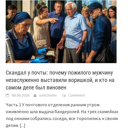
Скандал у почты: почему пожилого мужчину
незаслуженно выставили воришкой, и кто на
самом деле был виновен
06.06.2026
senchomv
Comment
Часть 1 У почтового отделения ранним утром
оживлённо шла выдача бандеролей. На трёх скамейках
под окнами собрались соседи, все торопились к своим
делам.
[...]