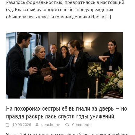
казалось формальностью, превратилось в настоящий
суд. Классный руководитель без предупреждения
объявила весь класс, что мама девочки Насти
[...]
На похоронах сестры её выгнали за дверь — но
правда раскрылась спустя годы унижений
10.06.2026
senchomv
Comment
Часть 1 На похоронах атмосфера была напряжённой уже