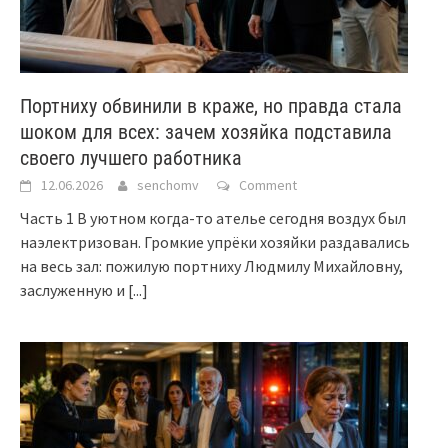
Портниху обвинили в краже, но правда стала
шоком для всех: зачем хозяйка подставила
своего лучшего работника
12.06.2026
senchomv
Comment
Часть 1 В уютном когда-то ателье сегодня воздух был
наэлектризован. Громкие упрёки хозяйки раздавались
на весь зал: пожилую портниху Людмилу Михайловну,
заслуженную и
[...]