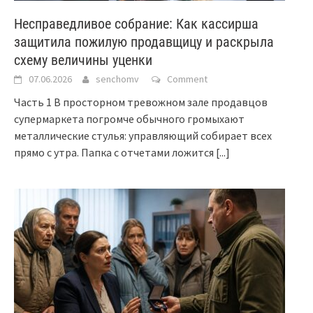
Несправедливое собрание: Как кассирша
защитила пожилую продавщицу и раскрыла
схему величины уценки
07.06.2026
senchomv
Comment
Часть 1 В просторном тревожном зале продавцов
супермаркета погромче обычного громыхают
металлические стулья: управляющий собирает всех
прямо с утра. Папка с отчетами ложится
[...]