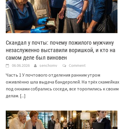
Скандал у почты: почему пожилого мужчину
незаслуженно выставили воришкой, и кто на
самом деле был виновен
06.06.2026
senchomv
Comment
Часть 1 У почтового отделения ранним утром
оживлённо шла выдача бандеролей. На трёх скамейках
под окнами собрались соседи, все торопились к своим
делам.
[...]