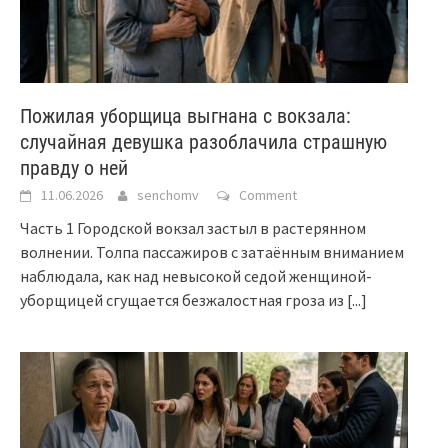
Пожилая уборщица выгнана с вокзала:
случайная девушка разоблачила страшную
правду о ней
11.06.2026
senchomv
Comment
Часть 1 Городской вокзал застыл в растерянном
волнении. Толпа пассажиров с затаённым вниманием
наблюдала, как над невысокой седой женщиной-
уборщицей сгущается безжалостная гроза из
[...]