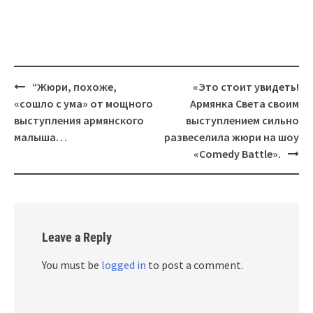
Post
“Жюри, похоже,
«Это стоит увидеть!
navigation
«сошло с ума» от мощного
Армянка Света своим
выступления армянского
выступлением сильно
малыша…
развеселила жюри на шоу
«Comedy Battle».
Leave a Reply
You must be
logged in
to post a comment.