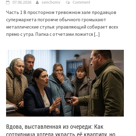
07.06.2026
senchomv
Comment
Часть 1 В просторном тревожном зале продавцов
супермаркета погромче обычного громыхают
металлические стулья: управляющий собирает всех
прямо с утра. Папка с отчетами ложится
[...]
Вдова, выставленная из очереди: Как
сотрудница хотела украсть её квартиру, но