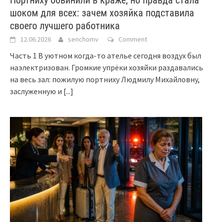
шоком для всех: зачем хозяйка подставила
своего лучшего работника
12.06.2026
senchomv
Comment
Часть 1 В уютном когда-то ателье сегодня воздух был
наэлектризован. Громкие упрёки хозяйки раздавались
на весь зал: пожилую портниху Людмилу Михайловну,
заслуженную и
[...]