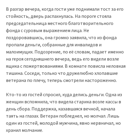
В разгар вечера, когда гости уже поднимали тост за его
стойкость, дверь распахнулась. На пороге стояла
председательница местного благотворительного
фонда с суровым выражением лица. Не
поздоровавшись, она громко заявила, что из фонда
пропали деньги, собранные для инвалидов и
малоимущих. Подозрение, по её словам, падает именно
на героя сегодняшнего вечера, ведь его видели возле
ящика с пожертвованиями. В комнате повисла неловкая
тишина. Соседи, только что дружелюбно хлопавшие
ветерана по плечу, теперь смотрели настороженно.
Кто-то из гостей спросил, куда делись деньги. Одна из
женщин вспомнила, что видела старика возле кассы в
день сбора. Поддержка, казавшаяся вечной, начала
таять на глазах. Ветеран побледнел, но молчал. Лишь
один из гостей, молодой мужчина, явно нервничал, но
хранил молчание.