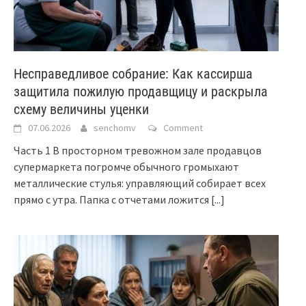
Несправедливое собрание: Как кассирша
защитила пожилую продавщицу и раскрыла
схему величины уценки
07.06.2026
senchomv
Comment
Часть 1 В просторном тревожном зале продавцов
супермаркета погромче обычного громыхают
металлические стулья: управляющий собирает всех
прямо с утра. Папка с отчетами ложится
[...]