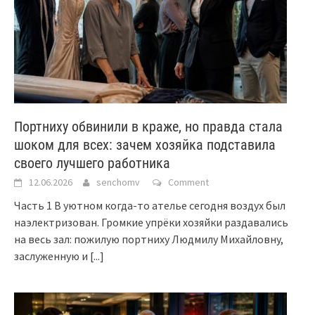
Портниху обвинили в краже, но правда стала
шоком для всех: зачем хозяйка подставила
своего лучшего работника
12.06.2026
senchomv
Comment
Часть 1 В уютном когда-то ателье сегодня воздух был
наэлектризован. Громкие упрёки хозяйки раздавались
на весь зал: пожилую портниху Людмилу Михайловну,
заслуженную и
[...]