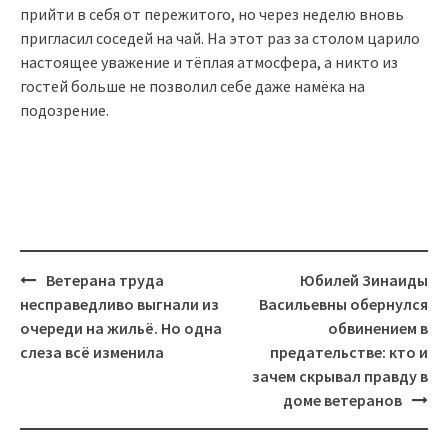
прийти в себя от пережитого, но через неделю вновь
пригласил соседей на чай. На этот раз за столом царило
настоящее уважение и тёплая атмосфера, а никто из
гостей больше не позволил себе даже намёка на
подозрение.
Post
Ветерана труда
Юбилей Зинаиды
navigation
несправедливо выгнали из
Васильевны обернулся
очереди на жильё. Но одна
обвинением в
слеза всё изменила
предательстве: кто и
зачем скрывал правду в
доме ветеранов