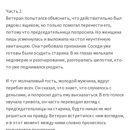
Часть 2
Ветеран попытался объяснить, что действительно был
рядом с ящиком, но только помогал перенести его,
потому что председательница попросила. Но женщина
лишь усмехнулась и выложила на стол неучтённую
квитанцию. Она требовала признания. Соседи уже
готовы были осудить старика. В их глазах мелькали
недоверие и разочарование, разгорались шепотки, кто-
то уже поднимался уходить.
И тут молчаливый гость, молодой мужчина, вдруг
перебил всех. Он сказал, что знает, что случилось с
деньгами, и попросил дать ему высказаться. В его голосе
звучала тревога, он часто переводил взгляд с
председательницы на старика, будто никак не мог
решиться на правду. Ветеран встретился с ним взглядом,
и в этот момент между ними словно пронеслось
молчаливое понимание.