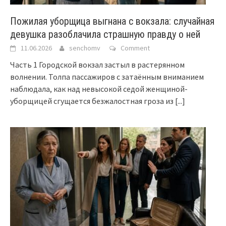
Пожилая уборщица выгнана с вокзала: случайная
девушка разоблачила страшную правду о ней
11.06.2026
senchomv
Comment
Часть 1 Городской вокзал застыл в растерянном
волнении. Толпа пассажиров с затаённым вниманием
наблюдала, как над невысокой седой женщиной-
уборщицей сгущается безжалостная гроза из
[...]