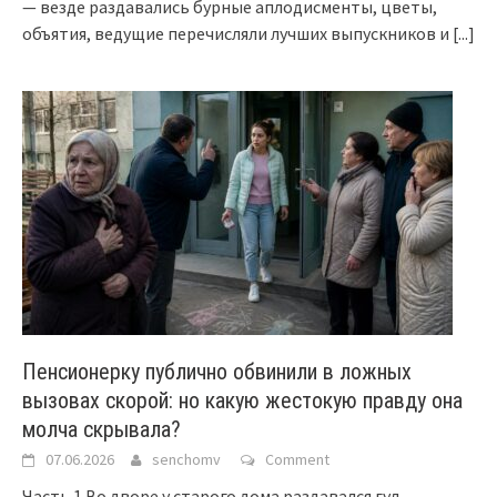
— везде раздавались бурные аплодисменты, цветы,
объятия, ведущие перечисляли лучших выпускников и
[...]
Пенсионерку публично обвинили в ложных
вызовах скорой: но какую жестокую правду она
молча скрывала?
07.06.2026
senchomv
Comment
Часть 1 Во дворе у старого дома раздавался гул —