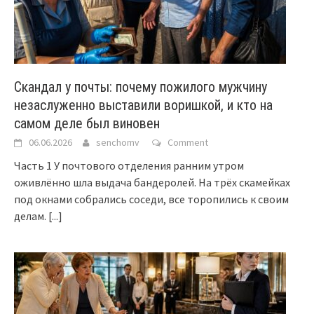
Скандал у почты: почему пожилого мужчину
незаслуженно выставили воришкой, и кто на
самом деле был виновен
06.06.2026
senchomv
Comment
Часть 1 У почтового отделения ранним утром
оживлённо шла выдача бандеролей. На трёх скамейках
под окнами собрались соседи, все торопились к своим
делам.
[...]