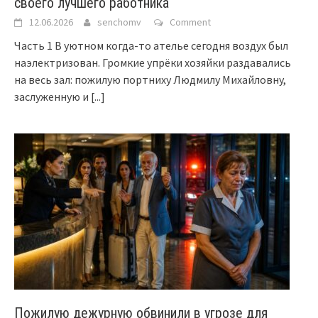
своего лучшего работника
12.06.2026
senchomv
Comment
Часть 1 В уютном когда-то ателье сегодня воздух был
наэлектризован. Громкие упрёки хозяйки раздавались
на весь зал: пожилую портниху Людмилу Михайловну,
заслуженную и
[...]
Пожилую дежурную обвинили в угрозе для