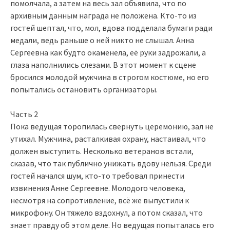
помолчала, а затем на весь зал объявила, что по
архивным данным награда не положена. Кто-то из
гостей шептал, что, мол, вдова подделала бумаги ради
медали, ведь раньше о ней никто не слышал. Анна
Сергеевна как будто окаменела, её руки задрожали, а
глаза наполнились слезами. В этот момент к сцене
бросился молодой мужчина в строгом костюме, но его
попытались остановить организаторы.
Часть 2
Пока ведущая торопилась свернуть церемонию, зал не
утихал. Мужчина, расталкивая охрану, настаивал, что
должен выступить. Несколько ветеранов встали,
сказав, что так публично унижать вдову нельзя. Среди
гостей начался шум, кто-то требовал принести
извинения Анне Сергеевне. Молодого человека,
несмотря на сопротивление, всё же выпустили к
микрофону. Он тяжело вздохнул, а потом сказал, что
знает правду об этом деле. Но ведущая попыталась его