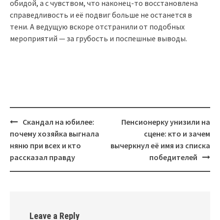
обидой, а с чувством, что наконец-то восстановлена
справедливость и её подвиг больше не останется в
тени. А ведущую вскоре отстранили от подобных
мероприятий — за грубость и поспешные выводы.
Post
Скандал на юбилее:
Пенсионерку унизили на
navigation
почему хозяйка выгнала
сцене: кто и зачем
няню при всех и кто
вычеркнул её имя из списка
рассказал правду
победителей
Leave a Reply