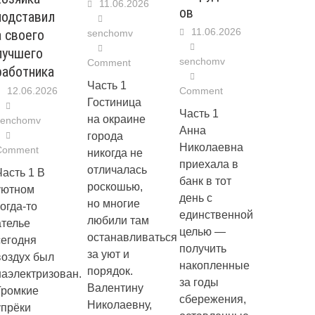
11.06.2026
ов
подставил
11.06.2026
а своего
senchomv
лучшего
senchomv
Comment
работника
Часть 1
12.06.2026
Comment
Гостиница
Часть 1
на окраине
senchomv
Анна
города
Николаевна
Comment
никогда не
приехала в
отличалась
Часть 1 В
банк в тот
роскошью,
уютном
день с
но многие
когда-то
единственной
любили там
ателье
целью —
останавливаться
сегодня
получить
за уют и
воздух был
накопленные
порядок.
наэлектризован.
за годы
Валентину
Громкие
сбережения,
Николаевну,
упрёки