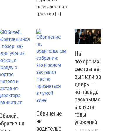
безжалостная
гроза из
[...]
На
похоронах
сестры её
выгнали за
дверь —
но правда
раскрылас
ь спустя
Обвинение
годы
Юбилей,
на
унижений
обративши
родительс
10.06.2026