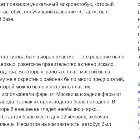
вет появился уникальный микроавтобус, который
т автобус, получивший название «Старт», был
 базе.
ства кузова был выбран пластик — это решение было
первых, советское правительство активно искало
дства. Во-вторых, работа с пластмассой была
ому же в окрестных районах было много предприятий,
оторой можно было изготовить пластик.
» использовали фары от Москвича и задние фары от
завода, так как их производство было наладено. В
оторый внешне выглядел необычно и ярко.
 «Старта» было место для 12 человек, включая
альник. Несмотря на компактность, автобус был