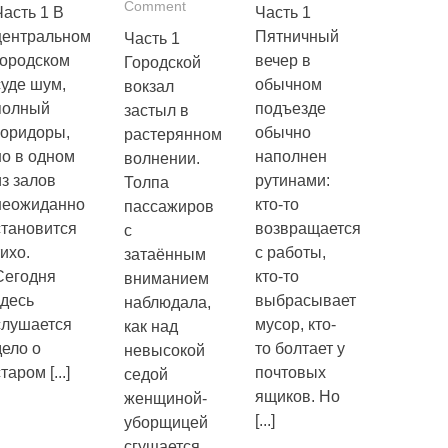
Comment
Часть 1 В
Часть 1
центральном
Пятничный
Часть 1
городском
вечер в
Городской
суде шум,
обычном
вокзал
полный
подъезде
застыл в
коридоры,
обычно
растерянном
но в одном
наполнен
волнении.
из залов
рутинами:
Толпа
неожиданно
кто-то
пассажиров
становится
возвращается
с
тихо.
с работы,
затаённым
Сегодня
кто-то
вниманием
здесь
выбрасывает
наблюдала,
слушается
мусор, кто-
как над
дело о
то болтает у
невысокой
старом
[...]
почтовых
седой
ящиков. Но
женщиной-
[...]
уборщицей
сгущается