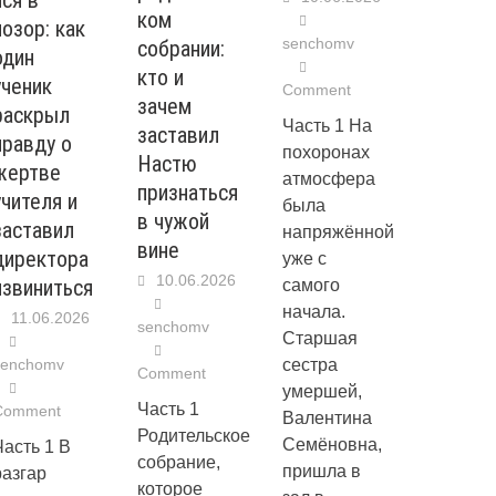
йся в
ком
позор: как
senchomv
собрании:
один
кто и
ученик
Comment
зачем
раскрыл
Часть 1 На
заставил
правду о
похоронах
Настю
жертве
атмосфера
признаться
учителя и
была
в чужой
заставил
напряжённой
вине
директора
уже с
10.06.2026
извиниться
самого
начала.
11.06.2026
senchomv
Старшая
сестра
senchomv
Comment
умершей,
Часть 1
Comment
Валентина
Родительское
Семёновна,
Часть 1 В
собрание,
пришла в
разгар
которое