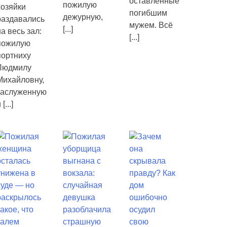
оставленные
пожилую
хозяйки
погибшим
дежурную,
раздавались
мужем. Всё
[...]
на весь зал:
[...]
пожилую
портниху
Людмилу
Михайловну,
заслуженную
и
[...]