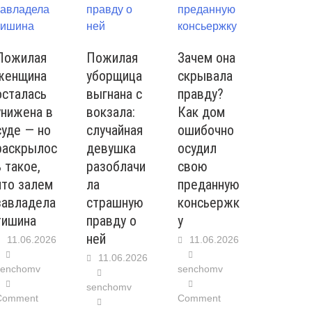
Пожилая
Пожилая
Зачем она
женщина
уборщица
скрывала
осталась
выгнана с
правду?
унижена в
вокзала:
Как дом
суде — но
случайная
ошибочно
раскрылос
девушка
осудил
ь такое,
разоблачи
свою
что залем
ла
преданную
завладела
страшную
консьержк
тишина
правду о
у
ней
11.06.2026
11.06.2026
11.06.2026
senchomv
senchomv
senchomv
Comment
Comment