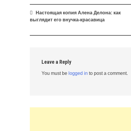
Post
Настоящая копия Алена Делона: как
navigation
выглядит его внучка-красавица
Leave a Reply
You must be
logged in
to post a comment.