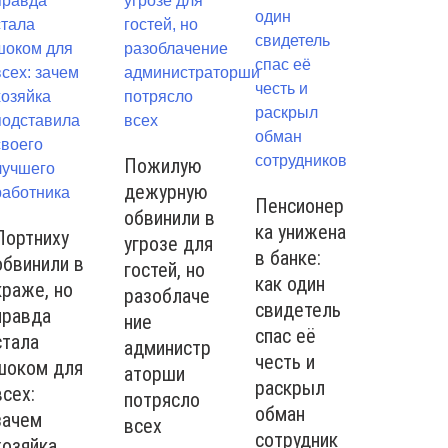
Пожилую
дежурную
Пенсионер
обвинили в
ка унижена
Портниху
угрозе для
в банке:
обвинили в
гостей, но
как один
краже, но
разоблаче
свидетель
правда
ние
спас её
стала
администр
честь и
шоком для
аторши
раскрыл
всех:
потрясло
обман
зачем
всех
сотрудник
хозяйка