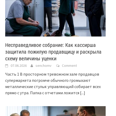
Несправедливое собрание: Как кассирша
защитила пожилую продавщицу и раскрыла
схему величины уценки
07.06.2026
senchomv
Comment
Часть 1 В просторном тревожном зале продавцов
супермаркета погромче обычного громыхают
металлические стулья: управляющий собирает всех
прямо с утра. Папка с отчетами ложится
[...]