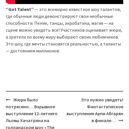
“Got Talent”
— это всемирно известное шоу талантов,
где обычные люди демонстрируют свои необычные
способности. Пение, танцы, акробатика, магия — на
сцене можно увидеть всё! Участников оценивает жюри,
а зрители по всему миру выбирают своих любимчиков.
Это шоу, где мечты становятся реальностью, а таланты
— достоянием миллионов.
Post
Жюри было
Это нужно увидеть!
navigation
потрясено… Взрывное
Фантастическое
выступление 12-летнего
выступление Арпи Абгарян
Льовы Хачатряна на
в финале…
голландском шоу «The