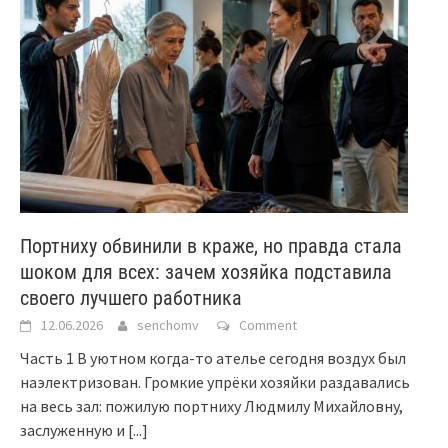
Портниху обвинили в краже, но правда стала
шоком для всех: зачем хозяйка подставила
своего лучшего работника
12.06.2026
senchomv
Comment
Часть 1 В уютном когда-то ателье сегодня воздух был
наэлектризован. Громкие упрёки хозяйки раздавались
на весь зал: пожилую портниху Людмилу Михайловну,
заслуженную и
[...]