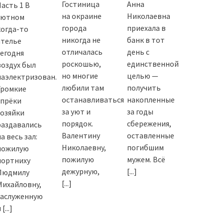
Гостиница
Анна
Часть 1 В
на окраине
Николаевна
уютном
города
приехала в
когда-то
никогда не
банк в тот
ателье
отличалась
день с
сегодня
роскошью,
единственной
воздух был
но многие
целью —
наэлектризован.
любили там
получить
Громкие
останавливаться
накопленные
упрёки
за уют и
за годы
хозяйки
порядок.
сбережения,
раздавались
Валентину
оставленные
а весь зал:
Николаевну,
погибшим
пожилую
пожилую
мужем. Всё
портниху
дежурную,
[...]
Людмилу
[...]
Михайловну,
заслуженную
и
[...]