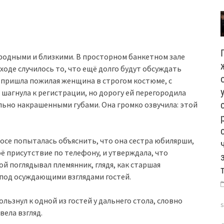
 родными и близкими. В просторном банкетном зале
ходе случилось то, что ещё долго будут обсуждать
 пришла пожилая женщина в строгом костюме, с
шагнула к регистрации, но дорогу ей перегородила
ельно накрашенными губами. Она громко озвучила: этой
осе попыталась объяснить, что она сестра юбилярши,
ё присутствие по телефону, и утверждала, что
гой поглядывал племянник, глядя, как старшая
 под осуждающими взглядами гостей.
льзнул к одной из гостей у дальнего стола, словно
вела взгляд.