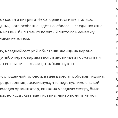
овкости и интриги. Некоторые гости шептались,
одных, кого особенно ждёт на юбилее — среди них явно
м истины был только помятый листок с именами у
икак не хотела.
ью, младшей сестрой юбилярши. Женщина нервно
му-либо переговариваться с виновницей торжества и
а сестры нет — значит, так было нужно.
 с опущенной головой, в зале царила гробовая тишина,
 родственниц воскликнула, что недопустимо с такой
олодая организатор, кивая на младшую сестру, была
сь, но куда указывает истина, никто понять не мог.