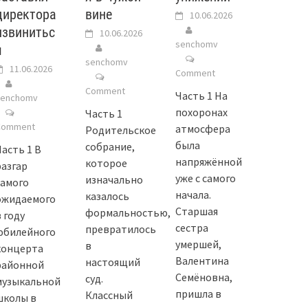
директора
вине
10.06.2026
извинитьс
10.06.2026
senchomv
я
senchomv
11.06.2026
Comment
Comment
Часть 1 На
senchomv
похоронах
Часть 1
Comment
атмосфера
Родительское
была
собрание,
Часть 1 В
напряжённой
которое
разгар
уже с самого
изначально
самого
начала.
казалось
ожидаемого
Старшая
формальностью,
 году
сестра
превратилось
юбилейного
умершей,
в
концерта
Валентина
настоящий
районной
Семёновна,
суд.
музыкальной
пришла в
Классный
школы в