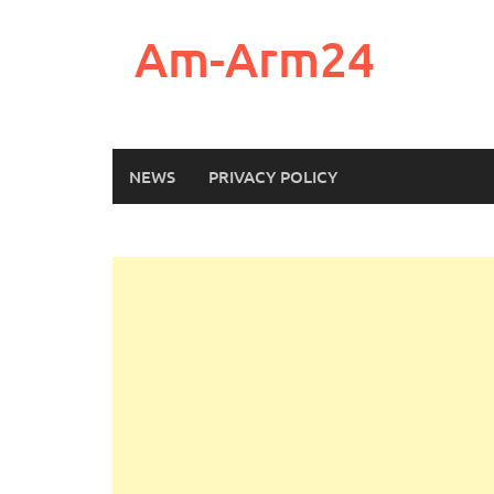
Skip
to
Am-Arm24
content
NEWS
PRIVACY POLICY