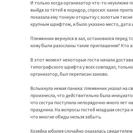
И только когда организатор что-то неуклюже п
выйдя за тётей в коридор, спросил: какое пригл
показала ему тонкую открытку с золотым тисне
крупным шрифтом, и было указано место, дата 
Племянник вернулся в зал, остановился перед 
кому были разосланы такие приглашения? Кто а
В этот момент некоторые гости начали достава
типографского шрифта у всех совпадал, только 
организатор, был переписан заново.
Вспыхнула немая паника: племянник указал на св
произнесла, что действительно была инициатор
что сестра поступила непорядочно много лет н
праздника. На вопросы гостей младшая сестра 
что многие обиды нельзя забыть.
Хозяйка юбилея случайно оказалась свидетелем 