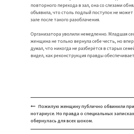
повторного перехода в зал, она со слезами обн
объявила, что столь подлый поступок не может
зале после такого разоблачения.
Организатора уволили немедленно. Младшая се
женщина не только вернула себе честь, но впер
думал, что никогда не разберётся в старых сем
видел, как реконструкция правды обеспечивает
Post
Пожилую женщину публично обвинили пр
navigation
нотариусе. Но правда о специальных записка
обернулась для всех шоком.