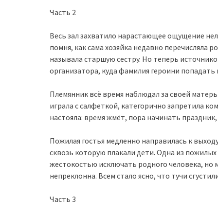
Часть 2
Весь зал захватило нарастающее ощущение нел
помня, как сама хозяйка недавно перечисляла р
называла старшую сестру. Но теперь источнико
организатора, куда фамилия героини попадать н
Племянник всё время наблюдал за своей матер
играла с салфеткой, категорично запретила ко
настояла: время жмёт, пора начинать праздник, 
Пожилая гостья медленно направилась к выходу
сквозь которую плакали дети. Одна из пожилых
жестокостью исключать родного человека, но м
непреклонна. Всем стало ясно, что тучи сгустили
Часть 3