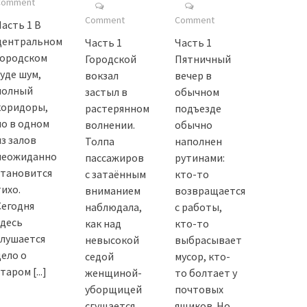
Comment
Comment
Comment
Часть 1 В
центральном
Часть 1
Часть 1
городском
Городской
Пятничный
суде шум,
вокзал
вечер в
полный
застыл в
обычном
коридоры,
растерянном
подъезде
но в одном
волнении.
обычно
из залов
Толпа
наполнен
неожиданно
пассажиров
рутинами:
становится
с затаённым
кто-то
тихо.
вниманием
возвращается
Сегодня
наблюдала,
с работы,
здесь
как над
кто-то
слушается
невысокой
выбрасывает
дело о
седой
мусор, кто-
старом
[...]
женщиной-
то болтает у
уборщицей
почтовых
сгущается
ящиков. Но