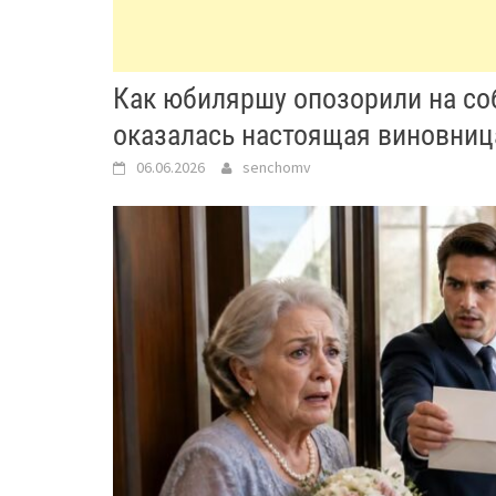
Как юбиляршу опозорили на со
оказалась настоящая виновниц
06.06.2026
senchomv