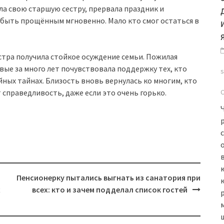
яла свою старшую сестру, прервала праздник и
 быть прощённым мгновенно. Мало кто смог остаться в
стра получила стойкое осуждение семьи. Пожилая
вые за много лет почувствовала поддержку тех, кто
ейных тайнах. Близость вновь вернулась ко многим, кто
 справедливость, даже если это очень горько.
в
и
Пенсионерку пытались выгнать из санатория при
х
всех: кто и зачем подделал список гостей