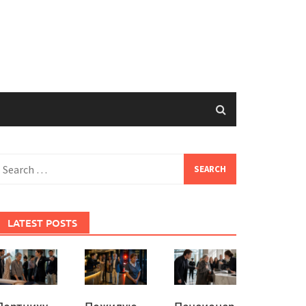
earch
or:
LATEST POSTS