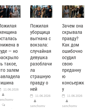
Пожилая
Пожилая
Зачем она
женщина
уборщица
скрывала
осталась
выгнана с
правду?
унижена в
вокзала:
Как дом
суде — но
случайная
ошибочно
раскрыло
девушка
осудил
сь такое,
разоблачи
свою
что залем
ла
преданну
завладела
страшную
ю
тишина
правду о
консьержк
ней
у
11.06.2026
11.06.2026
11.06.2026
senchomv
senchomv
senchomv