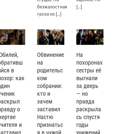
безжалостная
[...]
гроза из
[...]
Юбилей,
Обвинение
На
обративш
на
похоронах
ийся в
родительс
сестры её
позор: как
ком
выгнали
один
собрании:
за дверь
ученик
кто и
— но
раскрыл
зачем
правда
правду о
заставил
раскрыла
жертве
Настю
сь спустя
учителя и
признатьс
годы
заставил
я в чужой
унижений