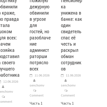
Портниху
Пожилую
Пенсионер
обвинили
дежурную
ка
в краже,
обвинили
унижена в
но правда
в угрозе
банке: как
стала
для
один
шоком
гостей, но
свидетель
для всех:
разоблаче
спас её
зачем
ние
честь и
хозяйка
админист
раскрыл
подставил
раторши
обман
а своего
потрясло
сотрудник
лучшего
всех
ов
работника
11.06.2026
11.06.2026
12.06.2026
senchomv
senchomv
senchomv
Comment
Comment
Comment
Часть 1
Часть 1