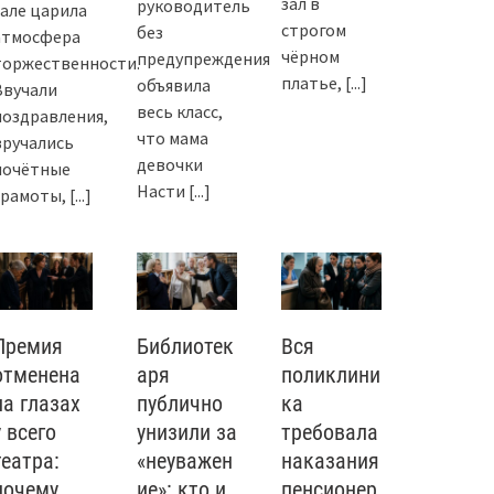
зал в
руководитель
зале царила
строгом
без
атмосфера
чёрном
предупреждения
торжественности.
платье,
[...]
объявила
Звучали
весь класс,
поздравления,
что мама
вручались
девочки
почётные
Насти
[...]
грамоты,
[...]
Премия
Библиотек
Вся
отменена
аря
поликлини
на глазах
публично
ка
у всего
унизили за
требовала
театра:
«неуважен
наказания
почему
ие»: кто и
пенсионер