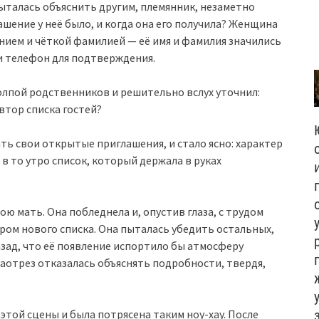
ыталась объяснить другим, племянник, незаметно
ашение у неё было, и когда она его получила? Женщина
нием и чёткой фамилией — её имя и фамилия значились
и телефон для подтверждения.
толпой родственников и решительно вслух уточнил:
втор списка гостей?
ть свои открытые приглашения, и стало ясно: характер
в то утро список, который держала в руках
ою мать. Она побледнела и, опустив глаза, с трудом
ом нового списка. Она пыталась убедить остальных,
азад, что её появление испортило бы атмосферу
наотрез отказалась объяснять подробности, твердя,
этой сцены и была потрясена таким ноу-хау. После